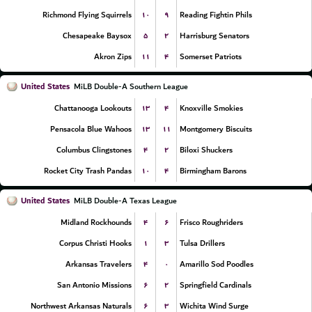
۱۰
۹
Richmond Flying Squirrels
Reading Fightin Phils
۵
۲
Chesapeake Baysox
Harrisburg Senators
۱۱
۴
Akron Zips
Somerset Patriots
United States
MiLB Double-A Southern League
۱۳
۴
Chattanooga Lookouts
Knoxville Smokies
۱۳
۱۱
Pensacola Blue Wahoos
Montgomery Biscuits
۴
۲
Columbus Clingstones
Biloxi Shuckers
۱۰
۴
Rocket City Trash Pandas
Birmingham Barons
United States
MiLB Double-A Texas League
۴
۶
Midland Rockhounds
Frisco Roughriders
۱
۳
Corpus Christi Hooks
Tulsa Drillers
۴
۰
Arkansas Travelers
Amarillo Sod Poodles
۶
۲
San Antonio Missions
Springfield Cardinals
۶
۳
Northwest Arkansas Naturals
Wichita Wind Surge