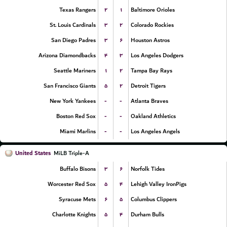
۲
۱
Texas Rangers
Baltimore Orioles
۳
۲
St. Louis Cardinals
Colorado Rockies
۳
۶
San Diego Padres
Houston Astros
۴
۳
Arizona Diamondbacks
Los Angeles Dodgers
۱
۲
Seattle Mariners
Tampa Bay Rays
۵
۲
San Francisco Giants
Detroit Tigers
-
-
New York Yankees
Atlanta Braves
-
-
Boston Red Sox
Oakland Athletics
-
-
Miami Marlins
Los Angeles Angels
United States
MiLB Triple-A
۳
۶
Buffalo Bisons
Norfolk Tides
۵
۴
Worcester Red Sox
Lehigh Valley IronPigs
۶
۵
Syracuse Mets
Columbus Clippers
۵
۴
Charlotte Knights
Durham Bulls