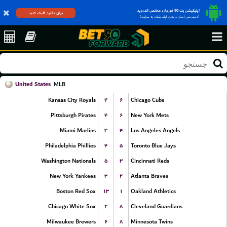
اپلیکیشن بت 90 فوروارد مختص اندروید
برای دانلود کلیک کنید
(دسترسی آسان و بدون فیلترشکن به سایت)
United States
MLB
۴
۶
Kansas City Royals
Chicago Cubs
۴
۶
Pittsburgh Pirates
New York Mets
۳
۴
Miami Marlins
Los Angeles Angels
۴
۵
Philadelphia Phillies
Toronto Blue Jays
۵
۳
Washington Nationals
Cincinnati Reds
۳
۲
New York Yankees
Atlanta Braves
۱۳
۱
Boston Red Sox
Oakland Athletics
۲
۸
Chicago White Sox
Cleveland Guardians
۶
۸
Milwaukee Brewers
Minnesota Twins