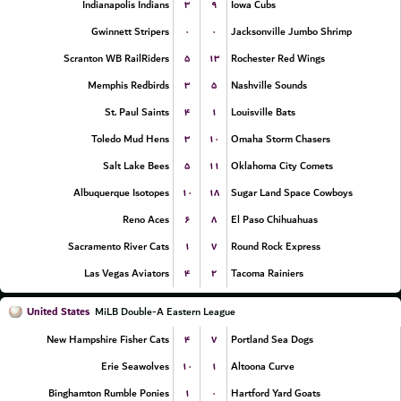
۳
۹
Indianapolis Indians
Iowa Cubs
۰
۰
Gwinnett Stripers
Jacksonville Jumbo Shrimp
۵
۱۳
Scranton WB RailRiders
Rochester Red Wings
۳
۵
Memphis Redbirds
Nashville Sounds
۴
۱
St. Paul Saints
Louisville Bats
۳
۱۰
Toledo Mud Hens
Omaha Storm Chasers
۵
۱۱
Salt Lake Bees
Oklahoma City Comets
۱۰
۱۸
Albuquerque Isotopes
Sugar Land Space Cowboys
۶
۸
Reno Aces
El Paso Chihuahuas
۱
۷
Sacramento River Cats
Round Rock Express
۴
۲
Las Vegas Aviators
Tacoma Rainiers
United States
MiLB Double-A Eastern League
۴
۷
New Hampshire Fisher Cats
Portland Sea Dogs
۱۰
۱
Erie Seawolves
Altoona Curve
۱
۰
Binghamton Rumble Ponies
Hartford Yard Goats