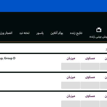
نتایج زنده
پوکر آنلاین
پاسور
تخته نرد
انفجار ورژن
یش بینی زنده
p, Group D
میزبان
مساوی
ن
...
...
ن
مساوی
میزبان
...
...
ن
مساوی
میزبان
...
...