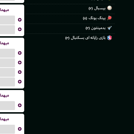
بیسبال
(۳)
میهما
پینگ پونگ
(۸)
...
بدمینتون
(۳)
...
بازی رایانه ای بسکتبال
(۳)
میهما
...
...
...
...
میهما
...
میهما
...