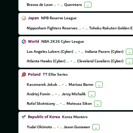
Bravos de Leon
..
-
..
Queretaro
...
Japan
NPB Reserve League
Nipponham Fighters Reserves
..
-
..
Tohoku Rakuten Golden E
World
NBA 2K26 Cyber League
Los Angeles Lakers (Cyber)
..
-
..
Indiana Pacers (Cyber)
...
Atlanta Hawks (Cyber)
..
-
..
Cleveland Cavaliers (Cyber)
...
Poland
TT Elite Series
Kaczmarek Jakub
..
-
..
Mariusz Baron
...
Andriej Fomin
..
-
..
Jerzy Michalik
...
Rafal Skotniczny
..
-
..
Mateusz Sikon
...
Republic of Korea
Korea Masters
Yudai Okimoto
..
-
..
Jason Gunawan
...