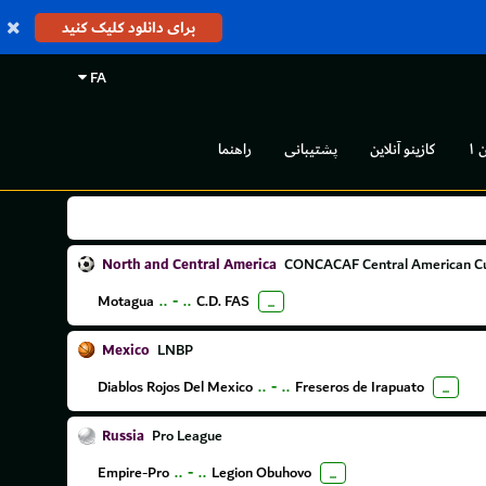
برای دانلود کلیک کنید
FA
 ۱
کازینو آنلاین
پشتیبانی
راهنما
North and Central America
CONCACAF Central American Cu
Motagua
..
-
..
C.D. FAS
...
Mexico
LNBP
Diablos Rojos Del Mexico
..
-
..
Freseros de Irapuato
...
Russia
Pro League
Empire-Pro
..
-
..
Legion Obuhovo
...