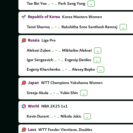
Tae Bin Yoo
..
-
..
Park Sang Yong
...
Republic of Korea
Korea Masters Women
Tanvi Sharma
..
-
..
Rakshitha Sree Santhosh Ramraj
...
Russia
Liga Pro
Aleksei Zubov
..
-
..
Mikhailov Aleksei
...
Igor Sergeevich
..
-
..
Evgeniy Danilov
...
Evgeny Kharchenko
..
-
..
Alexey Boyko
...
Japan
WTT Champions Yokohama Women
Sreeja Akula
..
-
..
Yubin Shin
...
World
NBA 2K25 1x1
Kevin Durant
..
-
..
NIkola Jokic
...
Laos
WTT Feeder Vientiane, Doubles