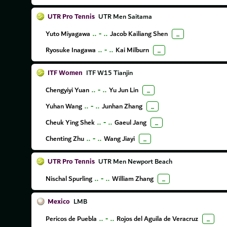
UTR Pro Tennis
UTR Men Saitama
Yuto Miyagawa
..
-
..
Jacob Kailiang Shen
...
Ryosuke Inagawa
..
-
..
Kai Milburn
...
ITF Women
ITF W15 Tianjin
Chengyiyi Yuan
..
-
..
Yu Jun Lin
...
Yuhan Wang
..
-
..
Junhan Zhang
...
Cheuk Ying Shek
..
-
..
Gaeul Jang
...
Chenting Zhu
..
-
..
Wang Jiayi
...
UTR Pro Tennis
UTR Men Newport Beach
Nischal Spurling
..
-
..
William Zhang
...
Mexico
LMB
Pericos de Puebla
..
-
..
Rojos del Aguila de Veracruz
...