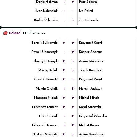
۱
۲
Denis Hofman
Petr Sebera
-
-
Ivan Kolenciak
Ivo Palmi
۰
۱
Radim Urbaniec
Jan Simecek
Poland
TT Elite Series
۲
۳
Bartek Sulkowski
Krzysztof Kotyl
۰
۳
Pawel Slosarczyk
Kacper Adamus
۳
۱
Tkaczyk Henryk
Adam Staniczek
۳
۱
Maciej Kolek
Jakub Kuzmicz
۳
۱
Karol Sulkowski
Krzysztof Kotyl
۱
۳
Martin Olejnik
Marcin Jadczyk
۲
۳
Mateusz Misiak
Michal Minda
۳
۲
Filbrandt Tomasz
Karol Strowski
۱
۳
Tibor Spanik
Krzysztof Wloczko
۱
۳
Filbrandt Tomasz
Michal Benes
۳
۱
Dariusz Molenda
Adam Staniczek