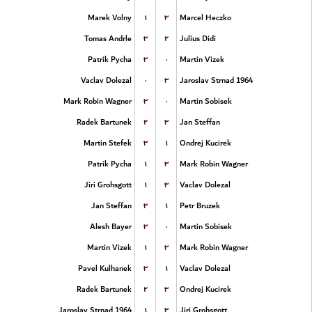
۱
۳
Marek Volny
Marcel Heczko
۳
۲
Tomas Andrle
Julius Didi
۳
۰
Patrik Pycha
Martin Vizek
۰
۳
Vaclav Dolezal
Jaroslav Strnad 1964
۳
۰
Mark Robin Wagner
Martin Sobisek
۲
۳
Radek Bartunek
Jan Steffan
۳
۱
Martin Stefek
Ondrej Kucirek
۱
۳
Patrik Pycha
Mark Robin Wagner
۱
۳
Jiri Grohsgott
Vaclav Dolezal
۳
۱
Jan Steffan
Petr Bruzek
۳
۰
Alesh Bayer
Martin Sobisek
۱
۳
Martin Vizek
Mark Robin Wagner
۳
۱
Pavel Kulhanek
Vaclav Dolezal
۲
۳
Radek Bartunek
Ondrej Kucirek
۱
۳
Jaroslav Strnad 1964
Jiri Grohsgott