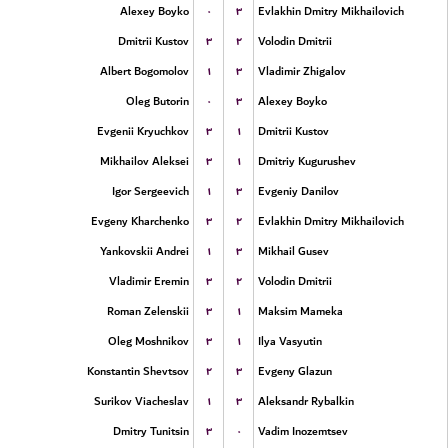
۰
۳
Alexey Boyko
Evlakhin Dmitry Mikhailovich
۳
۲
Dmitrii Kustov
Volodin Dmitrii
۱
۳
Albert Bogomolov
Vladimir Zhigalov
۰
۳
Oleg Butorin
Alexey Boyko
۳
۱
Evgenii Kryuchkov
Dmitrii Kustov
۳
۱
Mikhailov Aleksei
Dmitriy Kugurushev
۱
۳
Igor Sergeevich
Evgeniy Danilov
۳
۲
Evgeny Kharchenko
Evlakhin Dmitry Mikhailovich
۱
۳
Yankovskii Andrei
Mikhail Gusev
۳
۲
Vladimir Eremin
Volodin Dmitrii
۳
۱
Roman Zelenskii
Maksim Mameka
۳
۱
Oleg Moshnikov
Ilya Vasyutin
۲
۳
Konstantin Shevtsov
Evgeny Glazun
۱
۳
Surikov Viacheslav
Aleksandr Rybalkin
۳
۰
Dmitry Tunitsin
Vadim Inozemtsev