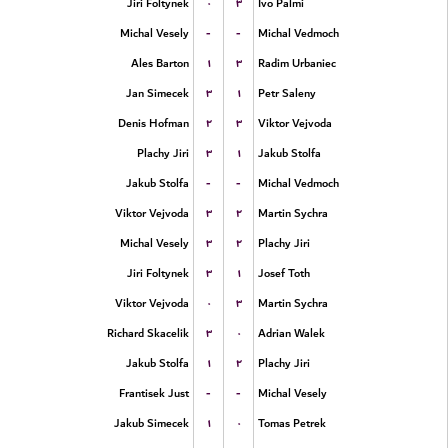
۰
۳
Jiri Foltynek
Ivo Palmi
-
-
Michal Vesely
Michal Vedmoch
۱
۳
Ales Barton
Radim Urbaniec
۳
۱
Jan Simecek
Petr Saleny
۲
۳
Denis Hofman
Viktor Vejvoda
۳
۱
Plachy Jiri
Jakub Stolfa
-
-
Jakub Stolfa
Michal Vedmoch
۳
۲
Viktor Vejvoda
Martin Sychra
۳
۲
Michal Vesely
Plachy Jiri
۳
۱
Jiri Foltynek
Josef Toth
۰
۳
Viktor Vejvoda
Martin Sychra
۳
۰
Richard Skacelik
Adrian Walek
۱
۲
Jakub Stolfa
Plachy Jiri
-
-
Frantisek Just
Michal Vesely
۱
۰
Jakub Simecek
Tomas Petrek