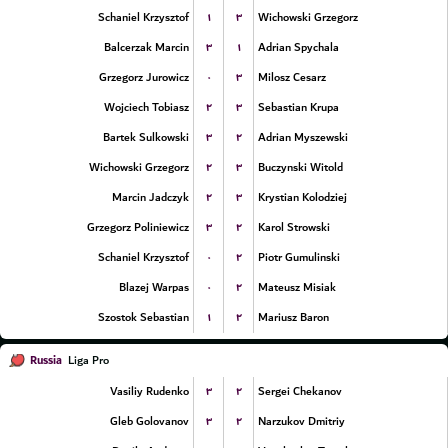
۱
۳
Schaniel Krzysztof
Wichowski Grzegorz
۳
۱
Balcerzak Marcin
Adrian Spychala
۰
۳
Grzegorz Jurowicz
Milosz Cesarz
۲
۳
Wojciech Tobiasz
Sebastian Krupa
۳
۲
Bartek Sulkowski
Adrian Myszewski
۲
۳
Wichowski Grzegorz
Buczynski Witold
۲
۳
Marcin Jadczyk
Krystian Kolodziej
۳
۲
Grzegorz Poliniewicz
Karol Strowski
۰
۲
Schaniel Krzysztof
Piotr Gumulinski
۰
۲
Blazej Warpas
Mateusz Misiak
۱
۲
Szostok Sebastian
Mariusz Baron
Russia
Liga Pro
۳
۲
Vasiliy Rudenko
Sergei Chekanov
۳
۲
Gleb Golovanov
Narzukov Dmitriy