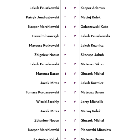
۱
۳
Jakub Pruszkowski
Kacper Adamus
۲
۳
Patryk Jendrzejewski
Maciej Kolek
۱
۳
Kacper Marchlewski
Golaszewski Kuba
۰
۳
Pawel Slosarczyk
Jakub Pruszkowski
۳
۱
Mateusz Rutkowski
Jakub Kuzmicz
۳
۰
Zbigniew Nocun
Skorupa Jakub
۲
۳
Jakub Pruszkowski
Mateusz Sikon
۱
۳
Mateusz Baran
Gluszek Michal
۳
۲
Jacek Mitas
Jakub Kuzmicz
۲
۳
Tomasz Kordaszewski
Mateusz Baran
۲
۳
Witold Stechly
Jerzy Michalik
۳
۱
Jacek Mitas
Maciej Kolek
۰
۳
Zbigniew Nocun
Gluszek Michal
۱
۳
Kacper Marchlewski
Piecowski Miroslaw
۲
۳
Kazimierz Rybak
Mateusz Baran