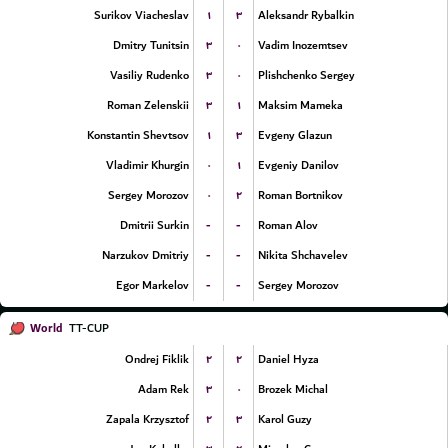
۱
۳
Surikov Viacheslav
Aleksandr Rybalkin
۳
۰
Dmitry Tunitsin
Vadim Inozemtsev
۳
۰
Vasiliy Rudenko
Plishchenko Sergey
۳
۱
Roman Zelenskii
Maksim Mameka
۱
۳
Konstantin Shevtsov
Evgeny Glazun
۰
۱
Vladimir Khurgin
Evgeniy Danilov
۰
۲
Sergey Morozov
Roman Bortnikov
-
-
Dmitrii Surkin
Roman Alov
-
-
Narzukov Dmitriy
Nikita Shchavelev
-
-
Egor Markelov
Sergey Morozov
World
TT-CUP
۲
۲
Ondrej Fiklik
Daniel Hyza
۳
۰
Adam Rek
Brozek Michal
۲
۳
Zapala Krzysztof
Karol Guzy