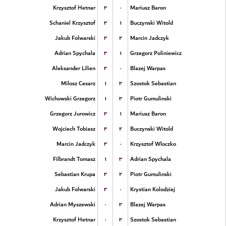
۳
۰
Krzysztof Hetnar
Mariusz Baron
۳
۱
Schaniel Krzysztof
Buczynski Witold
۳
۲
Jakub Folwarski
Marcin Jadczyk
۳
۱
Adrian Spychala
Grzegorz Poliniewicz
۳
۰
Aleksander Lilien
Blazej Warpas
۱
۳
Milosz Cesarz
Szostok Sebastian
۱
۳
Wichowski Grzegorz
Piotr Gumulinski
۳
۱
Grzegorz Jurowicz
Mariusz Baron
۳
۲
Wojciech Tobiasz
Buczynski Witold
۳
۰
Marcin Jadczyk
Krzysztof Wloczko
۱
۳
Filbrandt Tomasz
Adrian Spychala
۳
۲
Sebastian Krupa
Piotr Gumulinski
۳
۰
Jakub Folwarski
Krystian Kolodziej
۰
۳
Adrian Myszewski
Blazej Warpas
۰
۳
Krzysztof Hetnar
Szostok Sebastian