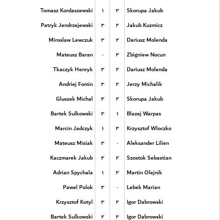
۱
۳
Tomasz Kordaszewski
Skorupa Jakub
۳
۲
Patryk Jendrzejewski
Jakub Kuzmicz
۳
۲
Miroslaw Lewczuk
Dariusz Molenda
۰
۳
Mateusz Baran
Zbigniew Nocun
۳
۲
Tkaczyk Henryk
Dariusz Molenda
۳
۲
Andriej Fomin
Jerzy Michalik
۳
۲
Gluszek Michal
Skorupa Jakub
۳
۱
Bartek Sulkowski
Blazej Warpas
۱
۳
Marcin Jadczyk
Krzysztof Wloczko
۳
۰
Mateusz Misiak
Aleksander Lilien
۳
۲
Kaczmarek Jakub
Szostok Sebastian
۱
۳
Adrian Spychala
Martin Olejnik
۳
۰
Pawel Polok
Lebek Marian
۳
۲
Krzysztof Kotyl
Igor Dabrowski
۲
۳
Bartek Sulkowski
Igor Dabrowski