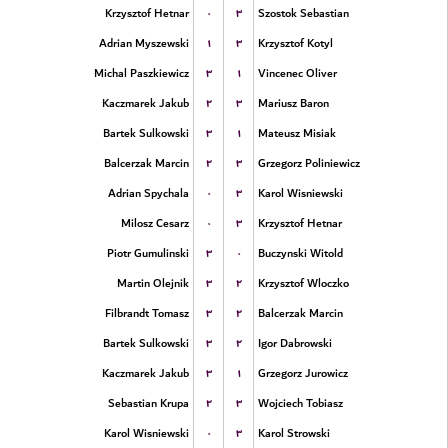
۰
۳
Krzysztof Hetnar
Szostok Sebastian
۱
۳
Adrian Myszewski
Krzysztof Kotyl
۳
۱
Michal Paszkiewicz
Vincenec Oliver
۲
۳
Kaczmarek Jakub
Mariusz Baron
۳
۱
Bartek Sulkowski
Mateusz Misiak
۲
۳
Balcerzak Marcin
Grzegorz Poliniewicz
۰
۳
Adrian Spychala
Karol Wisniewski
۰
۳
Milosz Cesarz
Krzysztof Hetnar
۳
۰
Piotr Gumulinski
Buczynski Witold
۳
۲
Martin Olejnik
Krzysztof Wloczko
۳
۲
Filbrandt Tomasz
Balcerzak Marcin
۳
۲
Bartek Sulkowski
Igor Dabrowski
۳
۱
Kaczmarek Jakub
Grzegorz Jurowicz
۲
۳
Sebastian Krupa
Wojciech Tobiasz
۰
۳
Karol Wisniewski
Karol Strowski