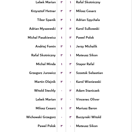
۳
۱
Lebek Marian
Rafal Skotniczny
۳
۲
Krzysztof Hetnar
Milosz Cesarz
۳
۱
Tibor Spanik
Adrian Spychala
۲
۳
Adrian Myszewski
Karol Sulkowski
۱
۳
Michal Paszkiewicz
Pawel Polok
۳
۱
Andriej Fomin
Jerzy Michalik
۳
۱
Rafal Skotniczny
Mateusz Sikon
۱
۳
Michal Minda
Stapor Rafal
۳
۲
Grzegorz Jurowicz
Szostok Sebastian
۳
۰
Martin Olejnik
Karol Wisniewski
۰
۳
Witold Stechly
Adam Staniczek
۳
۰
Lebek Marian
Vincenec Oliver
۱
۳
Milosz Cesarz
Mariusz Baron
۰
۳
Wichowski Grzegorz
Buczynski Witold
۳
۰
Pawel Polok
Mateusz Sikon