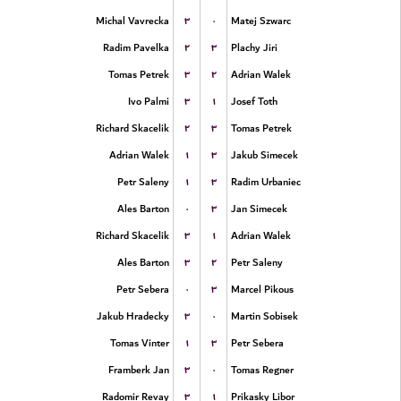
۳
۰
Michal Vavrecka
Matej Szwarc
۲
۳
Radim Pavelka
Plachy Jiri
۳
۲
Tomas Petrek
Adrian Walek
۳
۱
Ivo Palmi
Josef Toth
۲
۳
Richard Skacelik
Tomas Petrek
۱
۳
Adrian Walek
Jakub Simecek
۱
۳
Petr Saleny
Radim Urbaniec
۰
۳
Ales Barton
Jan Simecek
۳
۱
Richard Skacelik
Adrian Walek
۳
۲
Ales Barton
Petr Saleny
۰
۳
Petr Sebera
Marcel Pikous
۳
۰
Jakub Hradecky
Martin Sobisek
۱
۳
Tomas Vinter
Petr Sebera
۳
۰
Framberk Jan
Tomas Regner
۳
۱
Radomir Revay
Prikasky Libor