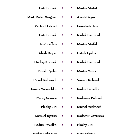
۲
۳
Petr Bruzek
Martin Stefek
۳
۱
Mark Robin Wagner
Alesh Bayer
۳
۰
Vaclav Dolezal
Framberk Jan
۱
۳
Petr Bruzek
Radek Bartunek
۲
۳
Jan Steffan
Martin Stefek
۳
۰
Alesh Bayer
Patrik Pycha
۳
۱
Ondrej Kucirek
Radek Bartunek
۳
۲
Patrik Pycha
Martin Vizek
۳
۲
Pavel Kulhanek
Vaclav Dolezal
۱
۳
Tomas Varnushka
Radim Pavelka
۳
۲
Matej Szwarc
Radovan Polasek
۳
۱
Plachy Jiri
Michal Vedmoch
۳
۱
Samuel Byrtus
Radomir Vavrecka
۳
۱
Radim Pavelka
Plachy Jiri
۰
۳
Radim Urbaniec
Petr Saleny