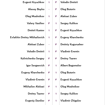
۱
۳
Evgenii Kryuchkov
Volodin Dmitrii
۰
۳
Alexey Boyko
Oleg Butorin
۱
۳
Oleg Moshnikov
Aleksei Zubov
۳
۱
Valery Vasiliev
Sergey Kulikov
۱
۳
Dmitrii Kustov
Evgenii Kryuchkov
۱
۳
Evlakhin Dmitry Mikhailovich
Evgeny Kharchenko
۰
۳
Aleksei Zubov
Dmitriy Kugurushev
۱
۳
Volodin Dmitrii
Vladimir Eremin
۲
۳
Kalinichenko Sergey
Dmitry Tsarev
۳
۱
Igor Sergeevich
Albert Bogomolov
۳
۱
Evgeny Kharchenko
Oleg Butorin
۳
۲
Vladimir Eremin
Evgenii Kryuchkov
۳
۱
Mikhailov Aleksei
Oleg Moshnikov
۳
۱
Dmitry Tsarev
Sergey Kulikov
۳
۱
Evgeniy Danilov
Vladimir Zhigalov