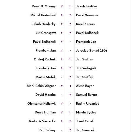
۲
۳
Dominik Oborny
Jakub Levicky
۱
۳
Michal Kratochvil
Pavel Wawrosz
۲
۳
Jakub Hradecky
Karel Kapras
۲
۳
Jiri Grohsgott
Pavel Kulhanek
۳
۰
Pavel Kulhanek
Framberk Jan
۳
۰
Framberk Jan
Jaroslav Strnad 1964
۱
۳
Ondrej Kucirek
Jan Steffan
۱
۳
Framberk Jan
Jiri Grohsgott
۰
۳
Martin Stefek
Jan Steffan
۳
۱
Mark Robin Wagner
Alesh Bayer
۰
۳
David Heczko
Samuel Byrtus
۳
۰
Oleksandr Kolisnyk
Radim Urbaniec
۲
۳
Denis Hofman
Martin Sychra
۱
۳
Radomir Vavrecka
Josef Cabak
۰
۳
Petr Saleny
Jan Simecek