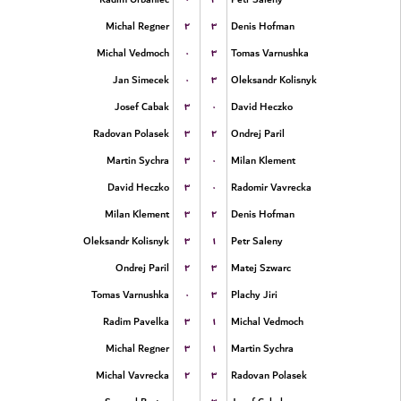
۲
۳
Michal Regner
Denis Hofman
۰
۳
Michal Vedmoch
Tomas Varnushka
۰
۳
Jan Simecek
Oleksandr Kolisnyk
۳
۰
Josef Cabak
David Heczko
۳
۲
Radovan Polasek
Ondrej Paril
۳
۰
Martin Sychra
Milan Klement
۳
۰
David Heczko
Radomir Vavrecka
۳
۲
Milan Klement
Denis Hofman
۳
۱
Oleksandr Kolisnyk
Petr Saleny
۲
۳
Ondrej Paril
Matej Szwarc
۰
۳
Tomas Varnushka
Plachy Jiri
۳
۱
Radim Pavelka
Michal Vedmoch
۳
۱
Michal Regner
Martin Sychra
۲
۳
Michal Vavrecka
Radovan Polasek