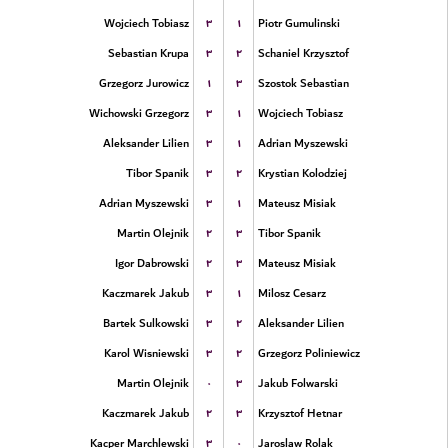
۳
۱
Wojciech Tobiasz
Piotr Gumulinski
۳
۲
Sebastian Krupa
Schaniel Krzysztof
۱
۳
Grzegorz Jurowicz
Szostok Sebastian
۳
۱
Wichowski Grzegorz
Wojciech Tobiasz
۳
۱
Aleksander Lilien
Adrian Myszewski
۳
۲
Tibor Spanik
Krystian Kolodziej
۳
۱
Adrian Myszewski
Mateusz Misiak
۲
۳
Martin Olejnik
Tibor Spanik
۲
۳
Igor Dabrowski
Mateusz Misiak
۳
۱
Kaczmarek Jakub
Milosz Cesarz
۳
۲
Bartek Sulkowski
Aleksander Lilien
۳
۲
Karol Wisniewski
Grzegorz Poliniewicz
۰
۳
Martin Olejnik
Jakub Folwarski
۲
۳
Kaczmarek Jakub
Krzysztof Hetnar
۳
۰
Kacper Marchlewski
Jaroslaw Rolak