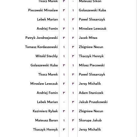
۳
۰
Tkocz Marek
Mateusz Sikon
۳
۱
Piecowski Miroslaw
Golaszewski Kuba
۱
۳
Lebek Marian
Pawel Slosarczyk
۳
۱
Andriej Fomin
Miroslaw Lewczuk
۳
۲
Patryk Jendrzejewski
Jacek Mitas
۱
۳
Tomasz Kordaszewski
Zbigniew Nocun
۱
۳
Witold Stechly
Tkaczyk Henryk
۳
۱
Golaszewski Kuba
Milosz Piecowski
۱
۳
Tkocz Marek
Pawel Slosarczyk
۲
۳
Miroslaw Lewczuk
Jerzy Michalik
۳
۱
Andriej Fomin
Adam Staniczek
۰
۳
Lebek Marian
Jakub Pruszkowski
۳
۲
Kazimierz Rybak
Zbigniew Nocun
۱
۳
Mateusz Baran
Skorupa Jakub
۳
۲
Tkaczyk Henryk
Jerzy Michalik