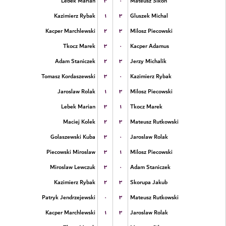
۳
۰
Lebek Marian
Mateusz Sikon
۱
۳
Kazimierz Rybak
Gluszek Michal
۲
۳
Kacper Marchlewski
Milosz Piecowski
۳
۰
Tkocz Marek
Kacper Adamus
۲
۳
Adam Staniczek
Jerzy Michalik
۳
۰
Tomasz Kordaszewski
Kazimierz Rybak
۱
۳
Jaroslaw Rolak
Milosz Piecowski
۳
۱
Lebek Marian
Tkocz Marek
۲
۳
Maciej Kolek
Mateusz Rutkowski
۳
۰
Golaszewski Kuba
Jaroslaw Rolak
۳
۱
Piecowski Miroslaw
Milosz Piecowski
۳
۰
Miroslaw Lewczuk
Adam Staniczek
۲
۳
Kazimierz Rybak
Skorupa Jakub
۰
۳
Patryk Jendrzejewski
Mateusz Rutkowski
۱
۳
Kacper Marchlewski
Jaroslaw Rolak