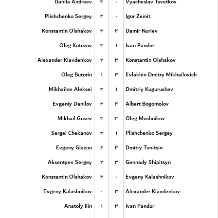
۳
۰
Danila Andreev
Vyacheslav Tsvetkov
۳
۰
Plishchenko Sergey
Igor Zemit
۳
۲
Konstantin Olshakov
Damir Nuriev
۳
۱
Oleg Kutuzov
Ivan Pandur
۲
۳
Alexander Klavdenkov
Konstantin Olshakov
۱
۳
Oleg Butorin
Evlakhin Dmitry Mikhailovich
۳
۱
Mikhailov Aleksei
Dmitriy Kugurushev
۳
۲
Evgeniy Danilov
Albert Bogomolov
۳
۲
Mikhail Gusev
Oleg Moshnikov
۳
۱
Sergei Chekanov
Plishchenko Sergey
۲
۳
Evgeny Glazun
Dmitry Tunitsin
۲
۳
Aksentyev Sergey
Gennady Shipitsyn
۳
۰
Konstantin Olshakov
Evgeny Kalashnikov
۰
۳
Evgeny Kalashnikov
Alexander Klavdenkov
۱
۳
Anatoly Ilin
Ivan Pandur