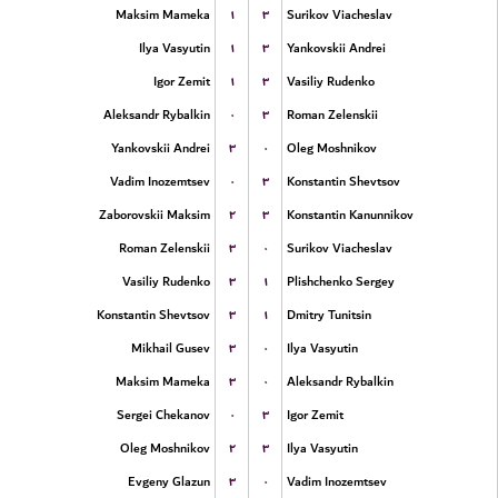
۱
۳
Maksim Mameka
Surikov Viacheslav
۱
۳
Ilya Vasyutin
Yankovskii Andrei
۱
۳
Igor Zemit
Vasiliy Rudenko
۰
۳
Aleksandr Rybalkin
Roman Zelenskii
۳
۰
Yankovskii Andrei
Oleg Moshnikov
۰
۳
Vadim Inozemtsev
Konstantin Shevtsov
۲
۳
Zaborovskii Maksim
Konstantin Kanunnikov
۳
۰
Roman Zelenskii
Surikov Viacheslav
۳
۱
Vasiliy Rudenko
Plishchenko Sergey
۳
۱
Konstantin Shevtsov
Dmitry Tunitsin
۳
۰
Mikhail Gusev
Ilya Vasyutin
۳
۰
Maksim Mameka
Aleksandr Rybalkin
۰
۳
Sergei Chekanov
Igor Zemit
۲
۳
Oleg Moshnikov
Ilya Vasyutin
۳
۰
Evgeny Glazun
Vadim Inozemtsev