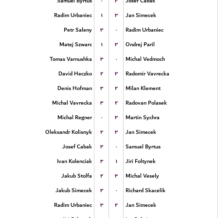
۰
۳
Samuel Byrtus
Josef Cabak
۱
۳
Radim Urbaniec
Jan Simecek
۳
۰
Petr Saleny
Radim Urbaniec
۱
۳
Matej Szwarc
Ondrej Paril
۳
۰
Tomas Varnushka
Michal Vedmoch
۲
۳
David Heczko
Radomir Vavrecka
۳
۲
Denis Hofman
Milan Klement
۳
۲
Michal Vavrecka
Radovan Polasek
۰
۳
Michal Regner
Martin Sychra
۲
۳
Oleksandr Kolisnyk
Jan Simecek
۳
۰
Josef Cabak
Samuel Byrtus
۳
۱
Ivan Kolenciak
Jiri Foltynek
۲
۳
Jakub Stolfa
Michal Vesely
۳
۰
Jakub Simecek
Richard Skacelik
۳
۲
Radim Urbaniec
Jan Simecek