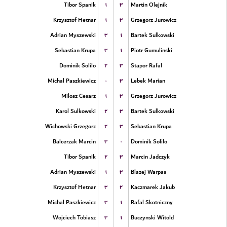
۱
۳
Tibor Spanik
Martin Olejnik
۱
۳
Krzysztof Hetnar
Grzegorz Jurowicz
۳
۱
Adrian Myszewski
Bartek Sulkowski
۳
۱
Sebastian Krupa
Piotr Gumulinski
۲
۳
Dominik Solilo
Stapor Rafal
۰
۳
Michal Paszkiewicz
Lebek Marian
۱
۳
Milosz Cesarz
Grzegorz Jurowicz
۲
۳
Karol Sulkowski
Bartek Sulkowski
۲
۳
Wichowski Grzegorz
Sebastian Krupa
۳
۰
Balcerzak Marcin
Dominik Solilo
۲
۳
Tibor Spanik
Marcin Jadczyk
۱
۳
Adrian Myszewski
Blazej Warpas
۳
۲
Krzysztof Hetnar
Kaczmarek Jakub
۳
۱
Michal Paszkiewicz
Rafal Skotniczny
۳
۱
Wojciech Tobiasz
Buczynski Witold