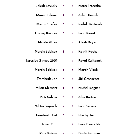
۳
۱
Jakub Levicky
Marcel Heczko
۱
۳
Marcel Pikous
Adam Brazda
۳
۰
Martin Stefek
Radek Bartunek
۳
۰
Ondrej Kucirek
Petr Bruzek
۲
۳
Martin Vizek
Alesh Bayer
۱
۳
Martin Sobisek
Patrik Pycha
۲
۳
Jaroslav Strnad 1964
Pavel Kulhanek
۱
۳
Martin Sobisek
Martin Vizek
۳
۱
Framberk Jan
Jiri Grohsgott
۱
۳
Milan Klement
Michal Regner
۲
۳
Petr Saleny
Ales Barton
۰
۳
Viktor Vejvoda
Petr Sebera
۳
۰
Frantisek Just
Plachy Jiri
۳
۲
Josef Toth
Ivan Kolenciak
۰
۳
Petr Sebera
Denis Hofman