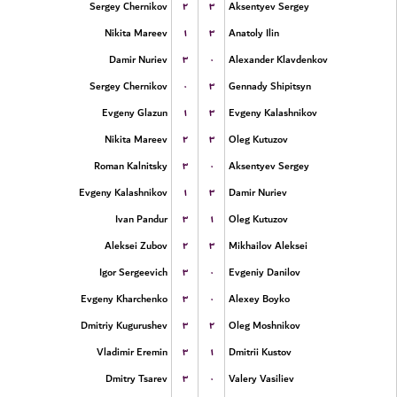
۲
۳
Sergey Chernikov
Aksentyev Sergey
۱
۳
Nikita Mareev
Anatoly Ilin
۳
۰
Damir Nuriev
Alexander Klavdenkov
۰
۳
Sergey Chernikov
Gennady Shipitsyn
۱
۳
Evgeny Glazun
Evgeny Kalashnikov
۲
۳
Nikita Mareev
Oleg Kutuzov
۳
۰
Roman Kalnitsky
Aksentyev Sergey
۱
۳
Evgeny Kalashnikov
Damir Nuriev
۳
۱
Ivan Pandur
Oleg Kutuzov
۲
۳
Aleksei Zubov
Mikhailov Aleksei
۳
۰
Igor Sergeevich
Evgeniy Danilov
۳
۰
Evgeny Kharchenko
Alexey Boyko
۳
۲
Dmitriy Kugurushev
Oleg Moshnikov
۳
۱
Vladimir Eremin
Dmitrii Kustov
۳
۰
Dmitry Tsarev
Valery Vasiliev