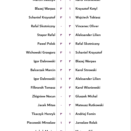
۳
۱
Blazej Warpas
Krzysztof Kotyl
۳
۱
Schaniel Krzysztof
Wojciech Tobiasz
۰
۳
Rafal Skotniczny
Vincenec Oliver
۲
۳
Stapor Rafal
Aleksander Lilien
۳
۲
Pawel Polok
Rafal Skotniczny
۳
۱
Wichowski Grzegorz
Schaniel Krzysztof
۳
۲
Igor Dabrowski
Blazej Warpas
۲
۳
Balcerzak Marcin
Karol Strowski
۱
۳
Igor Dabrowski
Aleksander Lilien
۲
۳
Filbrandt Tomasz
Karol Wisniewski
۰
۳
Zbigniew Nocun
Gluszek Michal
۰
۳
Jacek Mitas
Mateusz Rutkowski
۳
۱
Tkaczyk Henryk
Andriej Fomin
۱
۳
Piecowski Miroslaw
Jaroslaw Rolak