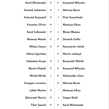
۳
۲
Karol Wisniewski
Krzysztof Wloczko
۳
۱
Szostok Sebastian
Mariusz Baron
۳
۱
Schaniel Krzysztof
Piotr Gumulinski
۳
۰
Vincenec Oliver
Mateusz Sikon
۳
۱
Karol Sulkowski
Blazej Warpas
۲
۳
Mateusz Misiak
Dominik Solilo
۳
۲
Milosz Cesarz
Kaczmarek Jakub
۰
۳
Adrian Spychala
Marcin Jadczyk
۳
۱
Sebastian Krupa
Buczynski Witold
۲
۳
Martin Olejnik
Krzysztof Wloczko
۱
۳
Michal Minda
Aleksander Lilien
۰
۳
Grzegorz Jurowicz
Mariusz Baron
۳
۰
Lebek Marian
Mateusz Sikon
۳
۱
Balcerzak Marcin
Stapor Rafal
۳
۲
Tibor Spanik
Karol Wisniewski