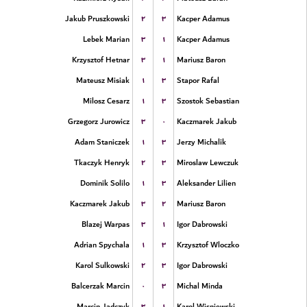
۲
۳
Jakub Pruszkowski
Kacper Adamus
۳
۱
Lebek Marian
Kacper Adamus
۳
۱
Krzysztof Hetnar
Mariusz Baron
۱
۳
Mateusz Misiak
Stapor Rafal
۱
۳
Milosz Cesarz
Szostok Sebastian
۳
۰
Grzegorz Jurowicz
Kaczmarek Jakub
۱
۳
Adam Staniczek
Jerzy Michalik
۲
۳
Tkaczyk Henryk
Miroslaw Lewczuk
۱
۳
Dominik Solilo
Aleksander Lilien
۳
۲
Kaczmarek Jakub
Mariusz Baron
۳
۱
Blazej Warpas
Igor Dabrowski
۱
۳
Adrian Spychala
Krzysztof Wloczko
۲
۳
Karol Sulkowski
Igor Dabrowski
۰
۳
Balcerzak Marcin
Michal Minda
۳
۱
Marcin Jadczyk
Karol Wisniewski