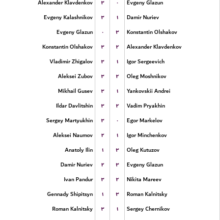
۳
۰
Alexander Klavdenkov
Evgeny Glazun
۳
۱
Evgeny Kalashnikov
Damir Nuriev
۰
۳
Evgeny Glazun
Konstantin Olshakov
۳
۲
Konstantin Olshakov
Alexander Klavdenkov
۳
۱
Vladimir Zhigalov
Igor Sergeevich
۳
۲
Aleksei Zubov
Oleg Moshnikov
۳
۱
Mikhail Gusev
Yankovskii Andrei
۳
۲
Ildar Davlitshin
Vadim Pryakhin
۳
۰
Sergey Martyukhin
Egor Markelov
۲
۱
Aleksei Naumov
Igor Minchenkov
۱
۳
Anatoly Ilin
Oleg Kutuzov
۲
۳
Damir Nuriev
Evgeny Glazun
۳
۲
Ivan Pandur
Nikita Mareev
۱
۳
Gennady Shipitsyn
Roman Kalnitsky
۳
۱
Roman Kalnitsky
Sergey Chernikov