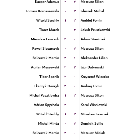
۲
۳
Kacper Adamus
Mateusz Sikon
۰
۳
Tomasz Kordaszewski
Gluszek Michal
۱
۳
Witold Stechly
Andriej Fomin
۰
۳
Tkocz Marek
Jakub Pruszkowski
۳
۰
Miroslaw Lewczuk
Adam Staniczek
۰
۳
Pawel Slosarczyk
Mateusz Sikon
۳
۱
Balcerzak Marcin
Aleksander Lilien
۳
۲
Adrian Myszewski
Igor Dabrowski
۳
۰
Tibor Spanik
Krzysztof Wloczko
۳
۰
Tkaczyk Henryk
Andriej Fomin
۱
۳
Michal Paszkiewicz
Mateusz Sikon
۳
۰
Adrian Spychala
Karol Wisniewski
۱
۳
Witold Stechly
Miroslaw Lewczuk
۰
۳
Michal Minda
Dominik Solilo
۳
۰
Balcerzak Marcin
Mateusz Misiak