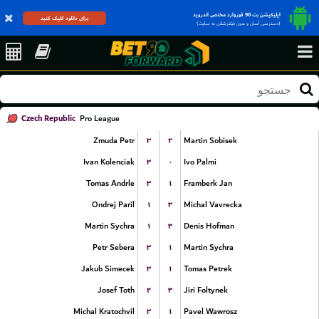
اپلیکیشن بت 90 فوروارد مختص اندروید
برای دانلود کلیک کنید
(دسترسی آسان و بدون فیلترشکن به سایت)
Czech Republic
Pro League
۳
۲
Zmuda Petr
Martin Sobisek
۳
۰
Ivan Kolenciak
Ivo Palmi
۳
۱
Tomas Andrle
Framberk Jan
۱
۳
Ondrej Paril
Michal Vavrecka
۱
۳
Martin Sychra
Denis Hofman
۳
۱
Petr Sebera
Martin Sychra
۳
۱
Jakub Simecek
Tomas Petrek
۲
۳
Josef Toth
Jiri Foltynek
۳
۱
Michal Kratochvil
Pavel Wawrosz