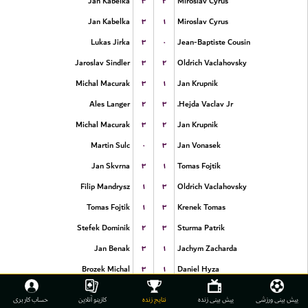
۳
۲
Jan Kabelka
Miroslav Cyrus
۳
۱
Jan Kabelka
Miroslav Cyrus
۳
۰
Lukas Jirka
Jean-Baptiste Cousin
۳
۲
Jaroslav Sindler
Oldrich Vaclahovsky
۳
۱
Michal Macurak
Jan Krupnik
۲
۳
Ales Langer
Hejda Vaclav Jr.
۳
۲
Michal Macurak
Jan Krupnik
۰
۳
Martin Sulc
Jan Vonasek
۳
۱
Jan Skvrna
Tomas Fojtik
۱
۳
Filip Mandrysz
Oldrich Vaclahovsky
۱
۳
Tomas Fojtik
Krenek Tomas
۲
۳
Stefek Dominik
Sturma Patrik
۳
۱
Jan Benak
Jachym Zacharda
۳
۱
Brozek Michal
Daniel Hyza
۲
۳
Cerny Martin
Jan Benak
پیش بینی ورزشی
پیش بینی زنده
نتایج زنده
کازینو آنلاین
حساب کاربری