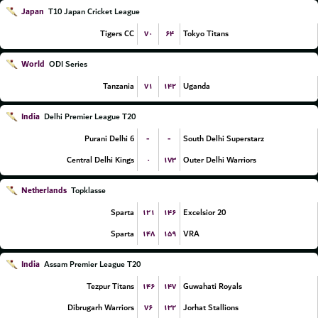
Japan
T10 Japan Cricket League
۷۰
۶۴
Tigers CC
Tokyo Titans
World
ODI Series
۷۱
۱۴۲
Tanzania
Uganda
India
Delhi Premier League T20
-
-
Purani Delhi 6
South Delhi Superstarz
۰
۱۷۳
Central Delhi Kings
Outer Delhi Warriors
Netherlands
Topklasse
۱۲۱
۱۴۶
Sparta
Excelsior 20
۱۴۸
۱۵۹
Sparta
VRA
India
Assam Premier League T20
۱۴۶
۱۴۷
Tezpur Titans
Guwahati Royals
۷۶
۱۳۲
Dibrugarh Warriors
Jorhat Stallions