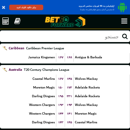
اپلیکیشن بت 90 فوروارد مختص اندروید
برای دانلود کلیک کنید
(دسترسی آسان و بدون فیلترشکن به سایت)
Caribbean
Caribbean Premier League
۱۶۷
۱۶۸
Jamaica Kingsmen
Antigua & Barbuda
Australia
T20 Century Champions League
۱۶۷
۱۴۵
Coastal Marlins
Wolves Mackay
۱۵۰
۱۷۲
Moreton Magic
Adelaide Rockets
۱۹۵
۲۳۱
Darling Dingoes
Adelaide Rockets
۱۹۳
۱۹۴
Western Chargers
Wolves Mackay
۱۴۴
۱۴۱
Western Chargers
Moreton Magic
۱۴۳
۱۴۵
Darling Dingoes
Coastal Marlins