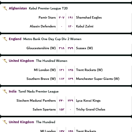
Afghanistan
Kabul Premier League T20
۳۰۷
۱۹۱
Pamir Stars
Shamshad Eagles
۰
۱۲۰
Abasin Defenders
Kabul Zalmi
England
Metro Bank One Day Cup Div 2 Women
۳۱۸
۲۷۹
Gloucestershire (W)
Sussex (W)
United Kingdom
The Hundred Women
۱۲۱
۱۲۵
MI London (W)
Trent Rockets (W)
۱۱۲
۱۳۹
Southern Brave (W)
Manchester Super Giants (W)
India
Tamil Nadu Premier League
۲۴۰
۲۳۹
Siechem Madurai Panthers
Lyca Kovai Kings
۱۵۲
۰
Salem Spartans
Trichy Grand Cholas
United Kingdom
The Hundred
۱۴۷
۱۴۸
MI London
Trent Rockets