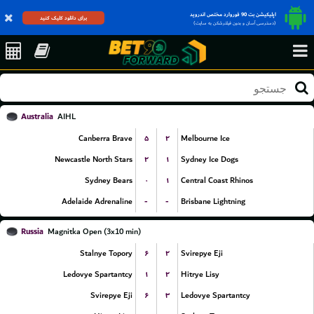
اپلیکیشن بت 90 فوروارد مختص اندروید
برای دانلود کلیک کنید
(دسترسی آسان و بدون فیلترشکن به سایت)
Australia
AIHL
۵
۲
Canberra Brave
Melbourne Ice
۲
۱
Newcastle North Stars
Sydney Ice Dogs
۰
۱
Sydney Bears
Central Coast Rhinos
-
-
Adelaide Adrenaline
Brisbane Lightning
Russia
Magnitka Open (3x10 min)
۶
۲
Stalnye Topory
Svirepye Eji
۱
۲
Ledovye Spartantcy
Hitrye Lisy
۶
۳
Svirepye Eji
Ledovye Spartantcy