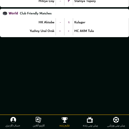
۰
۳
Hitrye Lisy
Stalnye Topory
World
Club Friendly Matches
۰
۱
HK Aktobe
Kulager
-
-
Yuzhny Ural Orsk
HC AKM Tula
پیش بینی ورزشی
پیش بینی زنده
نتایج زنده
کازینو آنلاین
حساب کاربری