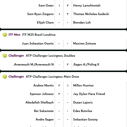
۱
۲
Sam Oster
Henry Lamchinniah
۱
۲
Sam Ryan Ziegann
Thomas Nicholas Gadecki
-
-
Elijah Cham
Brendan Loh
ITF Men
ITF M25 Brazil Londrina
-
-
Juan Sebastian Osorio
Maximo Zeitune
Challenger
ATP Challenger Lexington, Doubles
۰
۲
Arseneault M./Arseneault N.
Ilagan A./Poling K.
Challenger
ATP Challenger Lexington, Main Draw
۲
۱
Andres Martin
Millen Hurrion
۲
۰
Spencer Johnson
Jay Dylan Hara Friend
-
-
Abedallah Shelbayh
Dusan Lajovic
-
-
Rei Sakamoto
Edas Butvilas
-
-
Andre Ilagan
Sebastian Gorzny