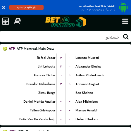
اپلیکیشن بت 90 فوروارد مختص اندروید
برای دانلود کلیک کنید
(دسترسی آسان و بدون فیلترشکن به سایت)
ATP
ATP Montreal, Main Draw
۲
۰
Rafael Jodar
Lorenzo Musetti
۲
۰
Jiri Lehecka
Alexander Blockx
۰
۱
Frances Tiafoe
Arthur Rinderknech
۲
۱
Brandon Nakashima
Titouan Droguet
-
-
Zizou Bergs
Ben Shelton
-
-
Daniel Merida Aguilar
Alex Michelsen
-
-
Tallon Griekspoor
Matteo Arnaldi
-
-
Botic Van De Zandschulp
Hubert Hurkacz