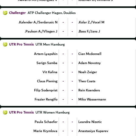
Challenger
ATP Challenger Hagen, Doubles
-
-
Kalender A./Serdarusic N.
Kolar Z./Vocel M.
-
-
Paulson A./Vliegen J.
Bass F./Jans J.
UTR Pro Tennis
UTR Men Hamburg
-
-
Artem Lyapshin
Cian Mcdonnell
-
-
Serign Samba
Adam Novotny
-
-
Vit Kalina
Noah Zeiger
-
-
Claus Piening
Theo Coats
-
-
Filip Soderqvist
Rein Koenders
-
-
Frazier Rengifo
Miko Wassermann
UTR Pro Tennis
UTR Women Hamburg
-
-
Paula Schaefer
Leandra Nizetic
-
-
Marie Krymlova
Anastasiya Kuparev