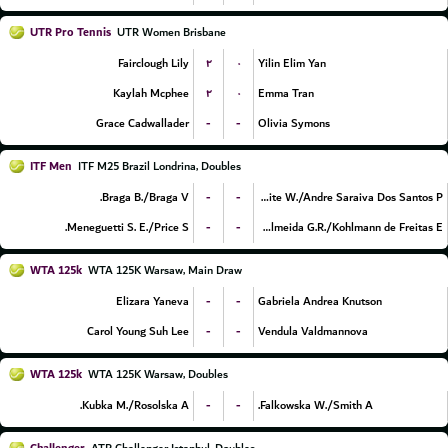
UTR Pro Tennis
UTR Women Brisbane
۲
۰
Fairclough Lily
Yilin Elim Yan
۲
۰
Kaylah Mcphee
Emma Tran
-
-
Grace Cadwallader
Olivia Symons
ITF Men
ITF M25 Brazil Londrina, Doubles
-
-
Braga B./Braga V.
Leite W./Andre Saraiva Dos Santos P.
-
-
Meneguetti S. E./Price S.
de Almeida G.R./Kohlmann de Freitas E.
WTA 125k
WTA 125K Warsaw, Main Draw
-
-
Elizara Yaneva
Gabriela Andrea Knutson
-
-
Carol Young Suh Lee
Vendula Valdmannova
WTA 125k
WTA 125K Warsaw, Doubles
-
-
Kubka M./Rosolska A.
Falkowska W./Smith A.