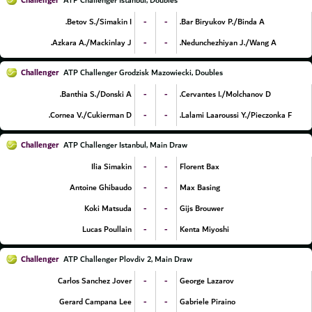
Challenger
ATP Challenger Istanbul, Doubles
-
-
Betov S./Simakin I.
Bar Biryukov P./Binda A.
-
-
Azkara A./Mackinlay J.
Nedunchezhiyan J./Wang A.
Challenger
ATP Challenger Grodzisk Mazowiecki, Doubles
-
-
Banthia S./Donski A.
Cervantes I./Molchanov D.
-
-
Cornea V./Cukierman D.
Lalami Laaroussi Y./Pieczonka F.
Challenger
ATP Challenger Istanbul, Main Draw
-
-
Ilia Simakin
Florent Bax
-
-
Antoine Ghibaudo
Max Basing
-
-
Koki Matsuda
Gijs Brouwer
-
-
Lucas Poullain
Kenta Miyoshi
Challenger
ATP Challenger Plovdiv 2, Main Draw
-
-
Carlos Sanchez Jover
George Lazarov
-
-
Gerard Campana Lee
Gabriele Piraino