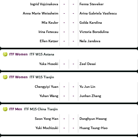
-
-
Ingrid Vojcinakova
Fenna Steveker
-
-
Anna Marie Weissheim
Arina Gabriela Vasilescu
-
-
Mia Keuler
Golda Karolina
-
-
Irina Fetecau
Victoria Borodulina
-
-
Ellen Katzer
Nela Jandova
ITF Women
ITF W15 Astana
-
-
Yuka Hosoki
Zeel Desai
ITF Women
ITF W15 Tianjin
-
-
Chengyiyi Yuan
Yu Jun Lin
-
-
Yuhan Wang
Junhan Zhang
ITF Men
ITF M15 China Tianjin
-
-
Seon Yong Han
Donghyun Hwang
-
-
Yuki Mochizuki
Huang Tsung-Hao