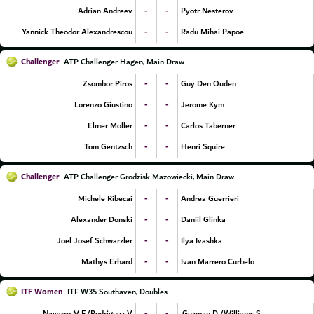
-
-
Adrian Andreev
Pyotr Nesterov
-
-
Yannick Theodor Alexandrescou
Radu Mihai Papoe
Challenger
ATP Challenger Hagen, Main Draw
-
-
Zsombor Piros
Guy Den Ouden
-
-
Lorenzo Giustino
Jerome Kym
-
-
Elmer Moller
Carlos Taberner
-
-
Tom Gentzsch
Henri Squire
Challenger
ATP Challenger Grodzisk Mazowiecki, Main Draw
-
-
Michele Ribecai
Andrea Guerrieri
-
-
Alexander Donski
Daniil Glinka
-
-
Joel Josef Schwarzler
Ilya Ivashka
-
-
Mathys Erhard
Ivan Marrero Curbelo
ITF Women
ITF W35 Southaven, Doubles
-
-
Navarro M.F./Rodriguez V.
Guzman D./Williams S.