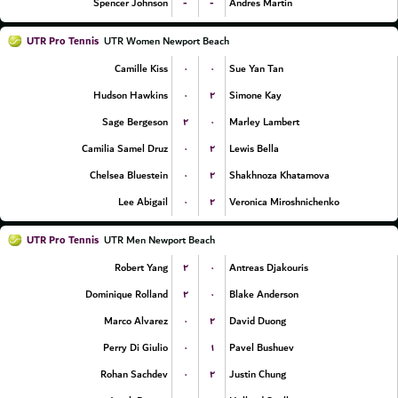
-
-
Spencer Johnson
Andres Martin
UTR Pro Tennis
UTR Women Newport Beach
۰
۰
Camille Kiss
Sue Yan Tan
۰
۲
Hudson Hawkins
Simone Kay
۲
۰
Sage Bergeson
Marley Lambert
۰
۲
Camilia Samel Druz
Lewis Bella
۰
۲
Chelsea Bluestein
Shakhnoza Khatamova
۰
۲
Lee Abigail
Veronica Miroshnichenko
UTR Pro Tennis
UTR Men Newport Beach
۲
۰
Robert Yang
Antreas Djakouris
۲
۰
Dominique Rolland
Blake Anderson
۰
۲
Marco Alvarez
David Duong
۰
۱
Perry Di Giulio
Pavel Bushuev
۰
۲
Rohan Sachdev
Justin Chung