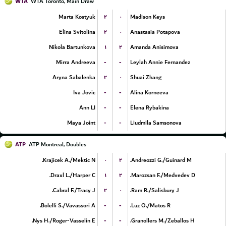
WTA
WTA Toronto, Main Draw
۲
۰
Marta Kostyuk
Madison Keys
۲
۰
Elina Svitolina
Anastasia Potapova
۱
۲
Nikola Bartunkova
Amanda Anisimova
-
-
Mirra Andreeva
Leylah Annie Fernandez
۲
۰
Aryna Sabalenka
Shuai Zhang
-
-
Iva Jovic
Alina Korneeva
-
-
Ann LI
Elena Rybakina
-
-
Maya Joint
Liudmila Samsonova
ATP
ATP Montreal, Doubles
۰
۲
Krajicek A./Mektic N.
Andreozzi G./Guinard M.
۱
۲
Draxl L./Harper C.
Marozsan F./Medvedev D.
۲
۰
Cabral F./Tracy J.
Ram R./Salisbury J.
-
-
Bolelli S./Vavassori A.
Luz O./Matos R.
-
-
Nys H./Roger-Vasselin E.
Granollers M./Zeballos H.