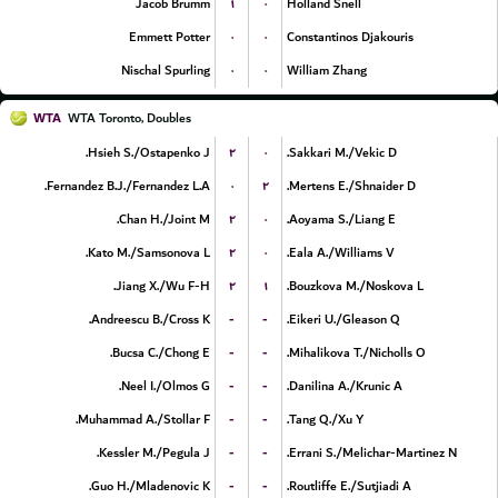
۱
۰
Jacob Brumm
Holland Snell
۰
۰
Emmett Potter
Constantinos Djakouris
۰
۰
Nischal Spurling
William Zhang
WTA
WTA Toronto, Doubles
۲
۰
Hsieh S./Ostapenko J.
Sakkari M./Vekic D.
۰
۲
Fernandez B.J./Fernandez L.A.
Mertens E./Shnaider D.
۲
۰
Chan H./Joint M.
Aoyama S./Liang E.
۲
۰
Kato M./Samsonova L.
Eala A./Williams V.
۲
۱
Jiang X./Wu F-H.
Bouzkova M./Noskova L.
-
-
Andreescu B./Cross K.
Eikeri U./Gleason Q.
-
-
Bucsa C./Chong E.
Mihalikova T./Nicholls O.
-
-
Neel I./Olmos G.
Danilina A./Krunic A.
-
-
Muhammad A./Stollar F.
Tang Q./Xu Y.
-
-
Kessler M./Pegula J.
Errani S./Melichar-Martinez N.
-
-
Guo H./Mladenovic K.
Routliffe E./Sutjiadi A.