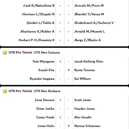
-
-
Cash R./Nakashima B.
Arevalo M./Pavic M.
-
-
Harrison C./Skupski N.
Bhambri Y./Venus M.
-
-
Darderi L./Tabilo A.
Rinderknech A./Vacherot V.
-
-
Khachanov K./Rublev A.
Arnaldi M./Musetti L.
-
-
Herbert P-H./Krawietz K.
Bergs Z./Blockx A.
UTR Pro Tennis
UTR Men Saitama
۱
۰
Yuto Miyagawa
Jacob Kailiang Shen
۰
۲
Suzuki Eita
Ryota Tanuma
۰
۰
Ryosuke Inagawa
Kai Milburn
UTR Pro Tennis
UTR Men Brisbane
۱
۰
Zane Stevens
Scott Jones
۰
۰
Omar Jasika
Hayden Jones
۱
۰
Casey Hoole
Alec Gaudin
۰
۲
Jonas Hahn
Marcus Schoeman