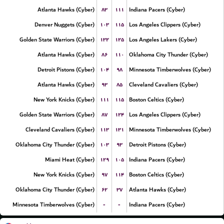
۸۳
۱۱۱
Atlanta Hawks (Cyber)
Indiana Pacers (Cyber)
۱۰۳
۱۱۵
Denver Nuggets (Cyber)
Los Angeles Clippers (Cyber)
۱۳۲
۱۲۵
Golden State Warriors (Cyber)
Los Angeles Lakers (Cyber)
۸۶
۱۱۰
Atlanta Hawks (Cyber)
Oklahoma City Thunder (Cyber)
۱۰۴
۹۸
Detroit Pistons (Cyber)
Minnesota Timberwolves (Cyber)
۹۳
۸۵
Atlanta Hawks (Cyber)
Cleveland Cavaliers (Cyber)
۱۱۱
۱۱۵
New York Knicks (Cyber)
Boston Celtics (Cyber)
۸۷
۱۲۴
Golden State Warriors (Cyber)
Los Angeles Clippers (Cyber)
۱۱۳
۱۳۱
Cleveland Cavaliers (Cyber)
Minnesota Timberwolves (Cyber)
۱۰۳
۹۳
Oklahoma City Thunder (Cyber)
Detroit Pistons (Cyber)
۱۲۹
۱۰۵
Miami Heat (Cyber)
Indiana Pacers (Cyber)
۹۷
۱۱۴
New York Knicks (Cyber)
Boston Celtics (Cyber)
۶۲
۳۷
Oklahoma City Thunder (Cyber)
Atlanta Hawks (Cyber)
-
-
Minnesota Timberwolves (Cyber)
Indiana Pacers (Cyber)