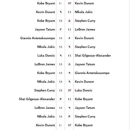
۱۰
۱۳
Kobe Bryant
Kevin Durant
۹
۱۱
Kevin Durant
NIkola Jokic
۱۱
۵
Kobe Bryant
Stephen Curry
۲
۱۱
Jayson Tatum
LeBron James
۱۱
۶
Giannis Antetokounmpo
Kevin Durant
۱۱
۹
NIkola Jokic
Stephen Curry
۹
۱۱
Luka Doncic
Shai Gilgeous-Alexander
۱۱
۸
LeBron James
Jayson Tatum
۱۱
۹
Kobe Bryant
Giannis Antetokounmpo
۱۱
۹
NIkola Jokic
Kevin Durant
۱۱
۱۳
Stephen Curry
Luka Doncic
۴
۱۱
Shai Gilgeous-Alexander
Kobe Bryant
۱۱
۹
LeBron James
Jayson Tatum
۱۱
۴
NIkola Jokic
Stephen Curry
۱۰
۱۲
Kevin Durant
Kobe Bryant