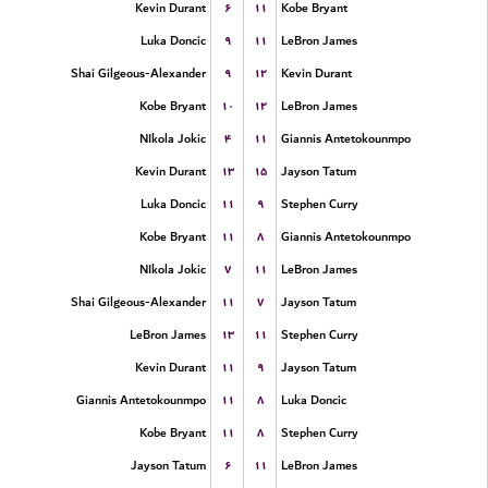
۶
۱۱
Kevin Durant
Kobe Bryant
۹
۱۱
Luka Doncic
LeBron James
۹
۱۲
Shai Gilgeous-Alexander
Kevin Durant
۱۰
۱۲
Kobe Bryant
LeBron James
۴
۱۱
NIkola Jokic
Giannis Antetokounmpo
۱۳
۱۵
Kevin Durant
Jayson Tatum
۱۱
۹
Luka Doncic
Stephen Curry
۱۱
۸
Kobe Bryant
Giannis Antetokounmpo
۷
۱۱
NIkola Jokic
LeBron James
۱۱
۷
Shai Gilgeous-Alexander
Jayson Tatum
۱۳
۱۱
LeBron James
Stephen Curry
۱۱
۹
Kevin Durant
Jayson Tatum
۱۱
۸
Giannis Antetokounmpo
Luka Doncic
۱۱
۸
Kobe Bryant
Stephen Curry
۶
۱۱
Jayson Tatum
LeBron James