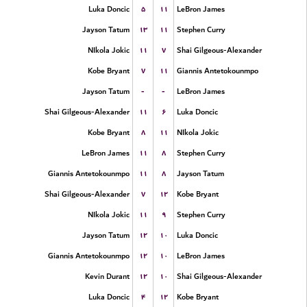
۵
۱۱
Luka Doncic
LeBron James
۱۳
۱۱
Jayson Tatum
Stephen Curry
۱۱
۷
NIkola Jokic
Shai Gilgeous-Alexander
۷
۱۱
Kobe Bryant
Giannis Antetokounmpo
-
-
Jayson Tatum
LeBron James
۱۱
۶
Shai Gilgeous-Alexander
Luka Doncic
۸
۱۱
Kobe Bryant
NIkola Jokic
۱۱
۸
LeBron James
Stephen Curry
۱۱
۸
Giannis Antetokounmpo
Jayson Tatum
۷
۱۲
Shai Gilgeous-Alexander
Kobe Bryant
۱۱
۹
NIkola Jokic
Stephen Curry
۱۲
۱۰
Jayson Tatum
Luka Doncic
۱۲
۱۰
Giannis Antetokounmpo
LeBron James
۱۲
۱۰
Kevin Durant
Shai Gilgeous-Alexander
۴
۱۲
Luka Doncic
Kobe Bryant