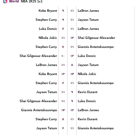
World
NBA 2K25 1x1
۹
۱۱
Kobe Bryant
LeBron James
۹
۱۱
Stephen Curry
Jayson Tatum
۶
۱۱
Luka Doncic
LeBron James
۱۱
۱۳
NIkola Jokic
Shai Gilgeous-Alexander
۷
۱۱
Stephen Curry
Giannis Antetokounmpo
۱۰
۱۲
Shai Gilgeous-Alexander
Luka Doncic
۱۱
۸
LeBron James
Jayson Tatum
۱۲
۱۴
Kobe Bryant
NIkola Jokic
۶
۱۱
Stephen Curry
Giannis Antetokounmpo
۱۱
۹
Jayson Tatum
Kevin Durant
۱۱
۹
Shai Gilgeous-Alexander
Luka Doncic
۱۴
۱۲
Giannis Antetokounmpo
LeBron James
۸
۱۱
Stephen Curry
Kevin Durant
۶
۱۱
Jayson Tatum
Giannis Antetokounmpo