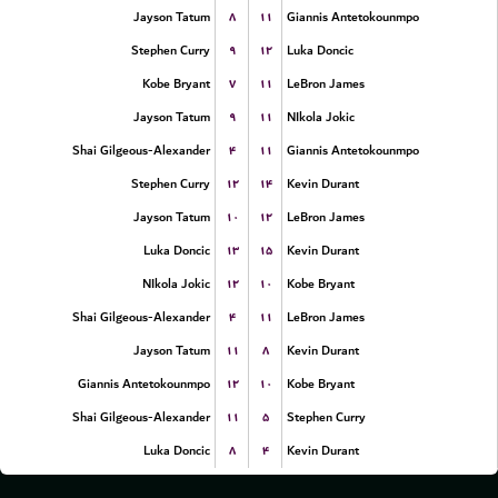
۸
۱۱
Jayson Tatum
Giannis Antetokounmpo
۹
۱۲
Stephen Curry
Luka Doncic
۷
۱۱
Kobe Bryant
LeBron James
۹
۱۱
Jayson Tatum
NIkola Jokic
۴
۱۱
Shai Gilgeous-Alexander
Giannis Antetokounmpo
۱۲
۱۴
Stephen Curry
Kevin Durant
۱۰
۱۲
Jayson Tatum
LeBron James
۱۳
۱۵
Luka Doncic
Kevin Durant
۱۲
۱۰
NIkola Jokic
Kobe Bryant
۴
۱۱
Shai Gilgeous-Alexander
LeBron James
۱۱
۸
Jayson Tatum
Kevin Durant
۱۲
۱۰
Giannis Antetokounmpo
Kobe Bryant
۱۱
۵
Shai Gilgeous-Alexander
Stephen Curry
۸
۴
Luka Doncic
Kevin Durant