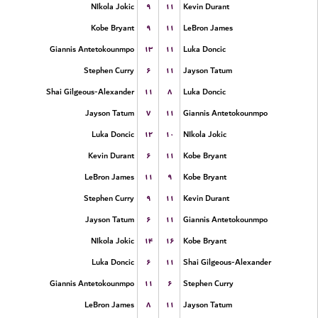
۹
۱۱
NIkola Jokic
Kevin Durant
۹
۱۱
Kobe Bryant
LeBron James
۱۳
۱۱
Giannis Antetokounmpo
Luka Doncic
۶
۱۱
Stephen Curry
Jayson Tatum
۱۱
۸
Shai Gilgeous-Alexander
Luka Doncic
۷
۱۱
Jayson Tatum
Giannis Antetokounmpo
۱۲
۱۰
Luka Doncic
NIkola Jokic
۶
۱۱
Kevin Durant
Kobe Bryant
۱۱
۹
LeBron James
Kobe Bryant
۹
۱۱
Stephen Curry
Kevin Durant
۶
۱۱
Jayson Tatum
Giannis Antetokounmpo
۱۴
۱۶
NIkola Jokic
Kobe Bryant
۶
۱۱
Luka Doncic
Shai Gilgeous-Alexander
۱۱
۶
Giannis Antetokounmpo
Stephen Curry
۸
۱۱
LeBron James
Jayson Tatum