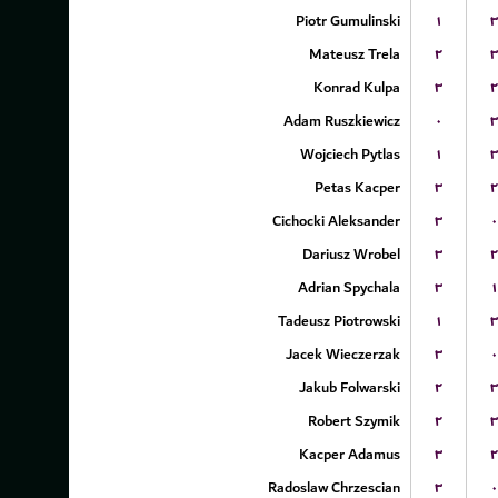
Piotr Gumulinski
۱
۳
Mateusz Trela
۲
۳
Konrad Kulpa
۳
۲
Adam Ruszkiewicz
۰
۳
Wojciech Pytlas
۱
۳
Petas Kacper
۳
۲
Cichocki Aleksander
۳
۰
Dariusz Wrobel
۳
۲
Adrian Spychala
۳
۱
Tadeusz Piotrowski
۱
۳
Jacek Wieczerzak
۳
۰
Jakub Folwarski
۲
۳
Robert Szymik
۲
۳
Kacper Adamus
۳
۲
Radoslaw Chrzescian
۳
۰