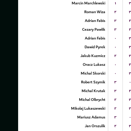
Marcin Marchlewski
۱
۳
Roman Wiza
۲
۳
Adrian Fabis
۳
۲
Cezary Pawlik
۳
۲
Adrian Fabis
۰
۳
Dawid Pyrek
۰
۳
Jakub Kuzmicz
۲
۳
Oracz Lukasz
۰
۳
Michal Skorski
۰
۳
Robert Szymik
۳
۰
Michal Krutak
۳
۲
Michal Olbrycht
۲
۳
Mikolaj Lukaszewski
۲
۳
Mariusz Adamus
۳
۰
Jan Orszulik
۲
۳