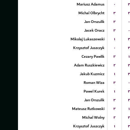
Mariusz Adamus
۰
۳
Michal Olbrycht
۳
۲
Jan Orszulik
۳
۰
Jacek Oracz
۳
۰
Mikolaj Lukaszewski
۱
۳
Krzysztof Juszczyk
۰
۳
Cezary Pawlik
۳
۱
Adam Ruszkiewicz
۲
۳
Jakub Kuzmicz
۱
۳
Roman Wiza
۳
۰
Pawel Kurek
۱
۳
Jan Orszulik
۳
۲
Mateusz Rutkowski
۳
۱
Michal Wolny
۲
۳
Krzysztof Juszczyk
۱
۳