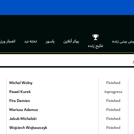
یش بینی زنده
پوکر آنلاین
پاسور
تخته نرد
انفجار ورژن
نتایج زنده
Michal Wolny
Finished
Pawel Kurek
inprogress
Fira Damian
Finished
Mariusz Adamus
Finished
Jakub Michalski
Finished
Wojciech Wojtaszczyk
Finished