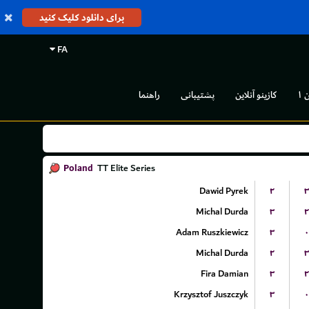
برای دانلود کلیک کنید
FA
 ۱
کازینو آنلاین
پشتیبانی
راهنما
Poland
TT Elite Series
Dawid Pyrek
۲
۳
Michal Durda
۳
۲
Adam Ruszkiewicz
۳
۰
Michal Durda
۲
۳
Fira Damian
۳
۲
Krzysztof Juszczyk
۳
۰