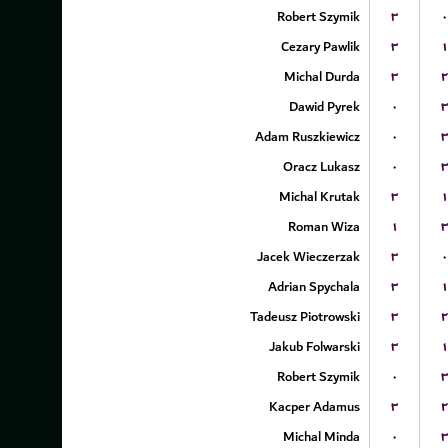
Robert Szymik
۳
۰
Cezary Pawlik
۳
۱
Michal Durda
۳
۲
Dawid Pyrek
۰
۳
Adam Ruszkiewicz
۰
۳
Oracz Lukasz
۰
۳
Michal Krutak
۳
۱
Roman Wiza
۱
۳
Jacek Wieczerzak
۳
۰
Adrian Spychala
۳
۱
Tadeusz Piotrowski
۳
۲
Jakub Folwarski
۳
۱
Robert Szymik
۰
۳
Kacper Adamus
۳
۲
Michal Minda
۰
۳