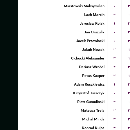
Miastowski Maksymilian
۰
۳
Lach Marcin
۳
۰
Jaroslaw Rolak
۱
۳
Jan Orszulik
۰
۳
Jacek Przewlocki
۰
۳
Jakub Nowak
۳
۱
Cichocki Aleksander
۳
۱
Dariusz Wrobel
۲
۳
Petas Kacper
۳
۱
Adam Ruszkiewicz
۱
۳
Krzysztof Juszczyk
۰
۳
Piotr Gumulinski
۳
۰
Mateusz Trela
۳
۲
Michal Minda
۳
۲
Konrad Kulpa
۳
۲