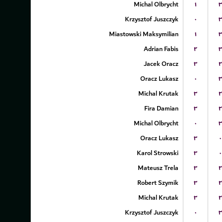
Michal Olbrycht
۱
۳
Krzysztof Juszczyk
۰
۳
Miastowski Maksymilian
۱
۳
Adrian Fabis
۲
۳
Jacek Oracz
۳
۲
Oracz Lukasz
۰
۳
Michal Krutak
۳
۲
Fira Damian
۳
۲
Michal Olbrycht
۰
۳
Oracz Lukasz
۳
۰
Karol Strowski
۳
۰
Mateusz Trela
۳
۲
Robert Szymik
۳
۲
Michal Krutak
۳
۲
Krzysztof Juszczyk
۰
۳