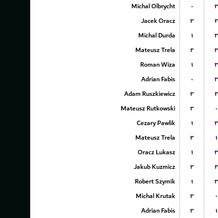
Michal Olbrycht
۰
۳
Jacek Oracz
۳
۲
Michal Durda
۱
۳
Mateusz Trela
۲
۳
Roman Wiza
۱
۳
Adrian Fabis
۰
۳
Adam Ruszkiewicz
۳
۲
Mateusz Rutkowski
۳
۰
Cezary Pawlik
۱
۳
Mateusz Trela
۳
۱
Oracz Lukasz
۱
۳
Jakub Kuzmicz
۳
۲
Robert Szymik
۱
۳
Michal Krutak
۳
۰
Adrian Fabis
۳
۱