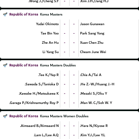
-
-
Wong J./Cheng S.Y.
Kim J.H./Jang H.J.
Republic of Korea
Korea Masters
-
-
Yudai Okimoto
Jason Gunawan
-
-
Tae Bin Yoo
Park Sang Yong
-
-
Zhe An Hu
Xuan Chen Zhu
-
-
Li Yang Su
Cheam June Wei
Republic of Korea
Korea Masters Doubles
-
-
Tee K./Yap R.
Chia A./Tai A.
-
-
Sawada S./Tanioka D.
He Z.-W./Huang J.-H.
-
-
Kawabe H./Matsukawa K.
Mezaki S./Oku Y.
-
-
Garaga P./Krishnamurthy Roy P.
Man W. C./Soh W. Y.
Republic of Korea
Korea Masters Women Doubles
-
-
Aimsaard B./Aimsaard N.
Hara N./Kiyose R.
-
-
Lam L./Lee A.Q.
Kim Y.J./Lee Y.L.