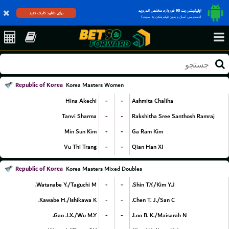
اپلیکیشن بت 90 فوروارد مختص اندروید
برای دانلود کلیک کنید
(دسترسی آسان و بدون فیلترشکن به سایت)
Republic of Korea
Korea Masters Women
-
-
Hina Akechi
Ashmita Chaliha
-
-
Tanvi Sharma
Rakshitha Sree Santhosh Ramraj
-
-
Min Sun Kim
Ga Ram Kim
-
-
Vu Thi Trang
Qian Han XI
Republic of Korea
Korea Masters Mixed Doubles
-
-
Watanabe Y./Taguchi M.
Shin T.Y./Kim Y.J.
-
-
Kawabe H./Ishikawa K.
Chen T. J./San C.
-
-
Gao J.X./Wu M.Y.
Loo B. K./Maisarah N.