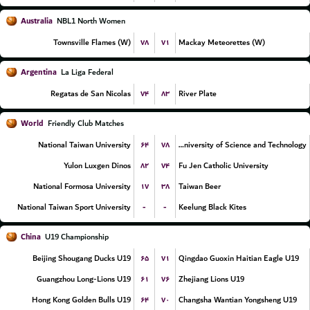
Australia
NBL1 North Women
۷۸
۷۱
Townsville Flames (W)
Mackay Meteorettes (W)
Argentina
La Liga Federal
۷۴
۸۳
Regatas de San Nicolas
River Plate
World
Friendly Club Matches
۶۴
۷۸
National Taiwan University
Chien Hsin University of Science and Technology
۸۲
۷۴
Yulon Luxgen Dinos
Fu Jen Catholic University
۱۷
۳۸
National Formosa University
Taiwan Beer
-
-
National Taiwan Sport University
Keelung Black Kites
China
U19 Championship
۶۵
۷۱
Beijing Shougang Ducks U19
Qingdao Guoxin Haitian Eagle U19
۶۱
۷۶
Guangzhou Long-Lions U19
Zhejiang Lions U19
۶۴
۷۰
Hong Kong Golden Bulls U19
Changsha Wantian Yongsheng U19