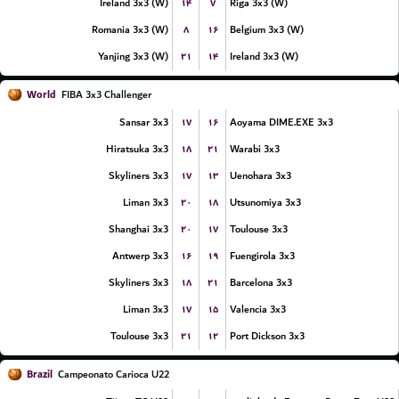
۱۴
۷
Ireland 3x3 (W)
Riga 3x3 (W)
۸
۱۶
Romania 3x3 (W)
Belgium 3x3 (W)
۲۱
۱۴
Yanjing 3x3 (W)
Ireland 3x3 (W)
World
FIBA 3x3 Challenger
۱۷
۱۶
Sansar 3x3
Aoyama DIME.EXE 3x3
۱۸
۲۱
Hiratsuka 3x3
Warabi 3x3
۱۷
۱۳
Skyliners 3x3
Uenohara 3x3
۲۰
۱۸
Liman 3x3
Utsunomiya 3x3
۲۰
۱۷
Shanghai 3x3
Toulouse 3x3
۱۶
۱۹
Antwerp 3x3
Fuengirola 3x3
۱۸
۲۱
Skyliners 3x3
Barcelona 3x3
۱۷
۱۵
Liman 3x3
Valencia 3x3
۲۱
۱۲
Toulouse 3x3
Port Dickson 3x3
Brazil
Campeonato Carioca U22