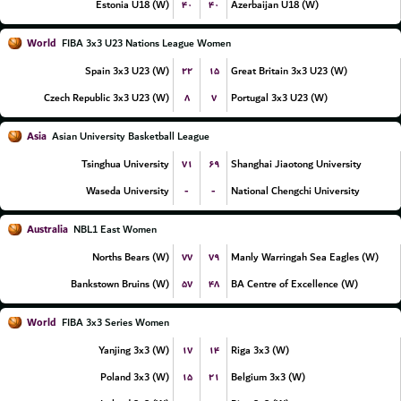
۴۰
۴۰
Estonia U18 (W)
Azerbaijan U18 (W)
World
FIBA 3x3 U23 Nations League Women
۲۲
۱۵
Spain 3x3 U23 (W)
Great Britain 3x3 U23 (W)
۸
۷
Czech Republic 3x3 U23 (W)
Portugal 3x3 U23 (W)
Asia
Asian University Basketball League
۷۱
۶۹
Tsinghua University
Shanghai Jiaotong University
-
-
Waseda University
National Chengchi University
Australia
NBL1 East Women
۷۷
۷۹
Norths Bears (W)
Manly Warringah Sea Eagles (W)
۵۷
۴۸
Bankstown Bruins (W)
BA Centre of Excellence (W)
World
FIBA 3x3 Series Women
۱۷
۱۴
Yanjing 3x3 (W)
Riga 3x3 (W)
۱۵
۲۱
Poland 3x3 (W)
Belgium 3x3 (W)