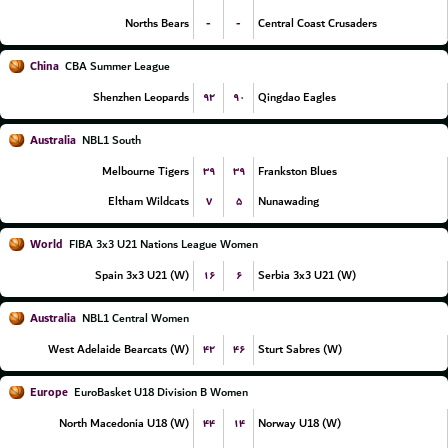
-
-
Norths Bears
Central Coast Crusaders
China
CBA Summer League
۹۲
۹۰
Shenzhen Leopards
Qingdao Eagles
Australia
NBL1 South
۳۹
۳۹
Melbourne Tigers
Frankston Blues
۷
۵
Eltham Wildcats
Nunawading
World
FIBA 3x3 U21 Nations League Women
۱۶
۶
Spain 3x3 U21 (W)
Serbia 3x3 U21 (W)
Australia
NBL1 Central Women
۴۲
۴۶
West Adelaide Bearcats (W)
Sturt Sabres (W)
Europe
EuroBasket U18 Division B Women
۴۴
۱۴
North Macedonia U18 (W)
Norway U18 (W)