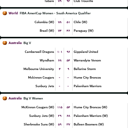
۷۹
۹۲
Tabare
Club Trouville
World
FIBA AmeriCup Women - South America Qualifier
۷۸
۵۱
Colombia (W)
Chile (W)
۷۴
۴۶
Brazil (W)
Paraguay (W)
Australia
Big V
۱۰۱
۹۶
Camberwell Dragons
Gippsland United
۶۸
۵۴
Wyndham
Warrandyte Venom
۴
۹
Melbourne University
Bellarine Storm
-
-
Mckinnon Cougars
Hume City Broncos
-
-
Sunbury Jets
Pakenham Warriors
Australia
Big V Women
۱۱۵
۵۴
McKinnon Cougars (W)
Hume City Broncos (W)
۲۹
۶۸
Sunbury Jets (W)
Pakenham Warriors (W)
۵۹
۳۷
Sherbrooke Suns (W)
Bulleen Boomers (W)