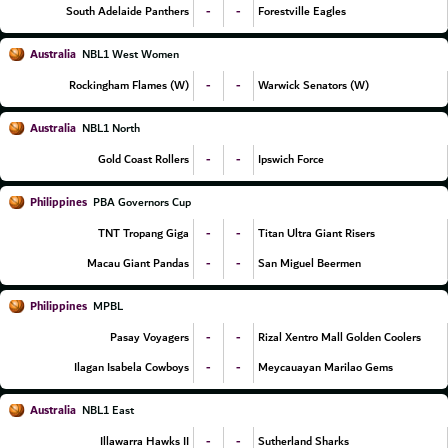
-
-
South Adelaide Panthers
Forestville Eagles
Australia
NBL1 West Women
-
-
Rockingham Flames (W)
Warwick Senators (W)
Australia
NBL1 North
-
-
Gold Coast Rollers
Ipswich Force
Philippines
PBA Governors Cup
-
-
TNT Tropang Giga
Titan Ultra Giant Risers
-
-
Macau Giant Pandas
San Miguel Beermen
Philippines
MPBL
-
-
Pasay Voyagers
Rizal Xentro Mall Golden Coolers
-
-
Ilagan Isabela Cowboys
Meycauayan Marilao Gems
Australia
NBL1 East
-
-
Illawarra Hawks II
Sutherland Sharks