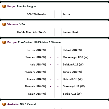
Kenya
Premier League
-
-
ANU Wolfpacks
Terror
Vietnam
VBA
-
-
Ho Chi Minh City Wings
Saigon Heat
Europe
EuroBasket U18 Division A Women
-
-
Latvia U18 (W)
Poland U18 (W)
-
-
Sweden U18 (W)
Montenegro U18 (W)
-
-
Italy U18 (W)
Belgium U18 (W)
-
-
Hungary U18 (W)
Turkey U18 (W)
-
-
France U18 (W)
Finland U18 (W)
-
-
Slovenia U18 (W)
Germany U18 (W)
-
-
Spain U18 (W)
Serbia U18 (W)
Australia
NBL1 Central