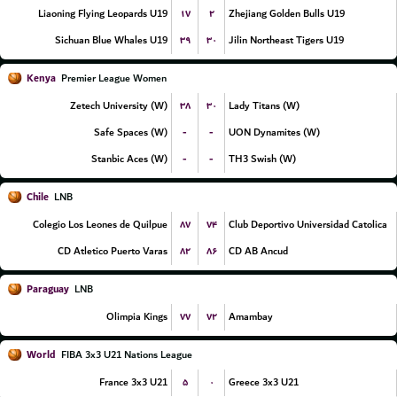
۱۷
۲
Liaoning Flying Leopards U19
Zhejiang Golden Bulls U19
۳۹
۳۰
Sichuan Blue Whales U19
Jilin Northeast Tigers U19
Kenya
Premier League Women
۳۸
۳۰
Zetech University (W)
Lady Titans (W)
-
-
Safe Spaces (W)
UON Dynamites (W)
-
-
Stanbic Aces (W)
TH3 Swish (W)
Chile
LNB
۸۷
۷۴
Colegio Los Leones de Quilpue
Club Deportivo Universidad Catolica
۸۲
۸۶
CD Atletico Puerto Varas
CD AB Ancud
Paraguay
LNB
۷۷
۷۲
Olimpia Kings
Amambay
World
FIBA 3x3 U21 Nations League
۵
۰
France 3x3 U21
Greece 3x3 U21