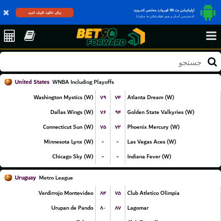
اپلیکیشن بت 90 فوروارد مختص اندروید
برای دانلود کلیک کنید
(دسترسی آسان و بدون فیلترشکن به سایت)
United States
WNBA Including Playoffs
۷۹
۷۴
Washington Mystics (W)
Atlanta Dream (W)
۷۶
۹۴
Dallas Wings (W)
Golden State Valkyries (W)
۷۵
۷۲
Connecticut Sun (W)
Phoenix Mercury (W)
-
-
Minnesota Lynx (W)
Las Vegas Aces (W)
-
-
Chicago Sky (W)
Indiana Fever (W)
Uruguay
Metro League
۸۴
۷۵
Verdirrojo Montevideo
Club Atletico Olimpia
۸۰
۸۷
Urupan de Pando
Lagomar