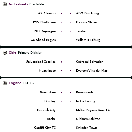
Netherlands
Eredivisie
-
-
AZ Alkmaar
ADO Den Haag
-
-
PSV Eindhoven
Fortuna Sittard
-
-
NEC Nijmegen
Telstar
-
-
Go Ahead Eagles
Willem II Tilburg
Chile
Primera Division
۲
۰
Universidad Catolica
Cobresal Salvador
-
-
Huachipato
Everton Vina del Mar
England
EFL Cup
-
-
West Ham
Portsmouth
-
-
Burnley
Notts County
-
-
Norwich City
Milton Keynes Dons FC
-
-
Stoke
Oldham Athletic
-
-
Cardiff City FC
Swindon Town