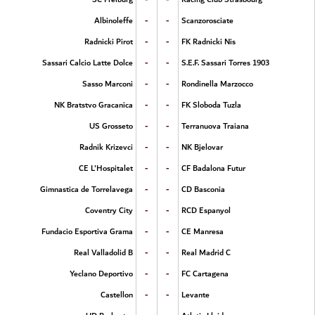
-
-
Albinoleffe
Scanzorosciate
-
-
Radnicki Pirot
FK Radnicki Nis
-
-
Sassari Calcio Latte Dolce
S.E.F. Sassari Torres 1903
-
-
Sasso Marconi
Rondinella Marzocco
-
-
NK Bratstvo Gracanica
FK Sloboda Tuzla
-
-
US Grosseto
Terranuova Traiana
-
-
Radnik Krizevci
NK Bjelovar
-
-
CE L'Hospitalet
CF Badalona Futur
-
-
Gimnastica de Torrelavega
CD Basconia
-
-
Coventry City
RCD Espanyol
-
-
Fundacio Esportiva Grama
CE Manresa
-
-
Real Valladolid B
Real Madrid C
-
-
Yeclano Deportivo
FC Cartagena
-
-
Castellon
Levante