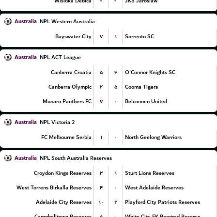
-
-
Wisloka Debica
JKS Jaroslaw
Australia
NPL Western Australia
۷
۱
Bayswater City
Sorrento SC
Australia
NPL ACT League
۵
۴
Canberra Croatia
O'Connor Knights SC
۲
۵
Canberra Olympic
Cooma Tigers
۷
۰
Monaro Panthers FC
Belconnen United
Australia
NPL Victoria 2
۱
۰
FC Melbourne Serbia
North Geelong Warriors
Australia
NPL South Australia Reserves
۳
۱
Croydon Kings Reserves
Sturt Lions Reserves
۴
۰
West Torrens Birkalla Reserves
West Adelaide Reserves
۱۰
۲
Adelaide City Reserves
Playford City Patriots Reserves
۵
۰
Campbelltown Reserves
White City FK Beograd Reserve