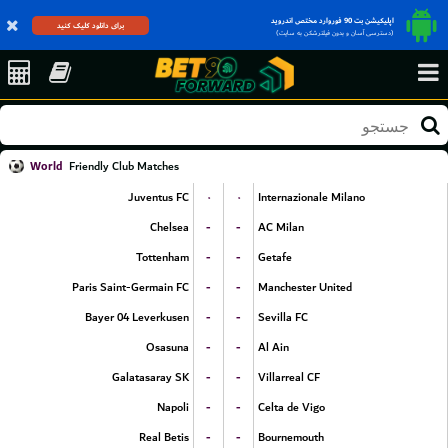
اپلیکیشن بت 90 فوروارد مختص اندروید
برای دانلود کلیک کنید
(دسترسی آسان و بدون فیلترشکن به سایت)
World
Friendly Club Matches
۰
۰
Juventus FC
Internazionale Milano
-
-
Chelsea
AC Milan
-
-
Tottenham
Getafe
-
-
Paris Saint-Germain FC
Manchester United
-
-
Bayer 04 Leverkusen
Sevilla FC
-
-
Osasuna
Al Ain
-
-
Galatasaray SK
Villarreal CF
-
-
Napoli
Celta de Vigo
-
-
Real Betis
Bournemouth