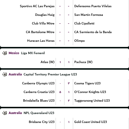
-
-
Sportivo AC Las Parejas
Defensores Puerto Vilelas
-
-
Douglas Haig
San Martin Formosa
-
-
Club Villa Mitre
Club Cipolletti
-
-
CA Bartolome Mitre
CA Sarmiento de la Banda
-
-
Huracan Las Heras
Olimpo
Mexico
Liga MX Femenil
۱
۱
Atlas (W)
Pachuca (W)
Australia
Capital Territory Premier League U23
۰
۳
Canberra Olympic U23
Cooma Tigers U23
۵
۱
Canberra Croatia U23
O'Connor Knights U23
۰
۲
Brindabella Blues U23
Tuggeranong United U23
Australia
NPL Queensland U23
۰
۱
Brisbane City U23
Gold Coast United U23