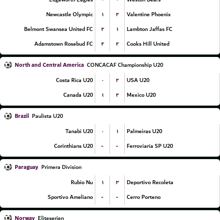
۱
۲
Newcastle Olympic
Valentine Phoenix
۲
۱
Belmont Swansea United FC
Lambton Jaffas FC
۲
۲
Adamstown Rosebud FC
Cooks Hill United
North and Central America
CONCACAF Championship U20
۰
۲
Costa Rica U20
USA U20
۱
۲
Canada U20
Mexico U20
Brazil
Paulista U20
۰
۱
Tanabi U20
Palmeiras U20
-
-
Corinthians U20
Ferroviaria SP U20
Paraguay
Primera Division
۱
۳
Rubio Nu
Deportivo Recoleta
-
-
Sportivo Ameliano
Cerro Porteno
Norway
Eliteserien