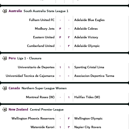
Australia
South Australia State League 1
۰
۰
Fulham United FC
Adelaide Blue Eagles
۴
۰
Modbury Jets
Adelaide Cobras
۴
۲
Eastern United
Adelaide Victory
۰
۲
Cumberland United
Adelaide Olympic
Peru
Liga 1 - Clausura
۱
۱
Universitario de Deportes
Sporting Cristal Lima
-
-
Universidad Tecnica de Cajamarca
Asociacion Deportiva Tarma
Canada
Northern Super League Women
۰
۱
Montreal Roses (W)
Halifax Tides (W)
New Zealand
Central Premier League
۰
۲
Wellington Phoenix Reservers
Wellington Olympic
۱
۳
Waterside Karori
Napier City Rovers