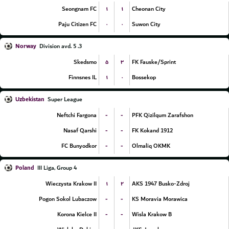
۱
۱
Seongnam FC
Cheonan City
۰
۰
Paju Citizen FC
Suwon City
Norway
3. Division avd. 5
۵
۳
Skedsmo
FK Fauske/Sprint
۱
۰
Finnsnes IL
Bossekop
Uzbekistan
Super League
-
-
Neftchi Fargona
PFK Qizilqum Zarafshon
-
-
Nasaf Qarshi
FK Kokand 1912
-
-
FC Bunyodkor
Olmaliq OKMK
Poland
III Liga, Group 4
۱
۲
Wieczysta Krakow II
AKS 1947 Busko-Zdroj
-
-
Pogon Sokol Lubaczow
KS Moravia Morawica
-
-
Korona Kielce II
Wisla Krakow B