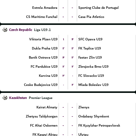
-
-
Estrela Amadora
Sporting Clube de Portugal
-
-
CS Maritimo Funchal
Casa Pia Atletico
Czech Republic
1. Liga U19
۱
۴
Viktoria Plzen U19
SFC Opava U19
۲
۳
Dukla Praha U19
FK Teplice U19
۴
۳
Banik Ostrava U19
Fastav Zlin U19
۲
۲
FC Pardubice U19
Zbrojovka Brno U19
۳
۰
Karvina U19
FC Slovacko U19
۰
۲
Ceske Budejovice U19
Mlada Boleslav U19
Kazakhstan
Premier League
-
-
Kairat Almaty
Zhenys
-
-
Zhetysu Taldykorgan
Ordabasy Shymkent
-
-
FC Altai Oskemen
FK Kyzylzhar Petropavlovsk
-
-
FK Kaspyi Aktau
Ulytau