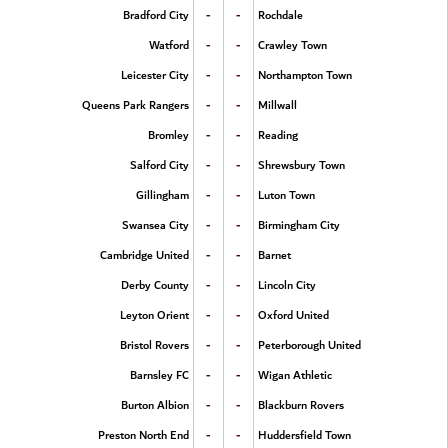
-
-
Bradford City
Rochdale
-
-
Watford
Crawley Town
-
-
Leicester City
Northampton Town
-
-
Queens Park Rangers
Millwall
-
-
Bromley
Reading
-
-
Salford City
Shrewsbury Town
-
-
Gillingham
Luton Town
-
-
Swansea City
Birmingham City
-
-
Cambridge United
Barnet
-
-
Derby County
Lincoln City
-
-
Leyton Orient
Oxford United
-
-
Bristol Rovers
Peterborough United
-
-
Barnsley FC
Wigan Athletic
-
-
Burton Albion
Blackburn Rovers
-
-
Preston North End
Huddersfield Town