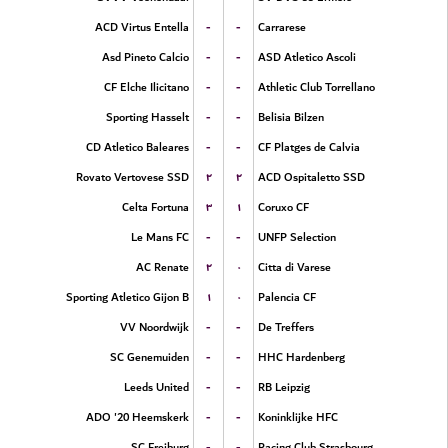
-
-
ACD Virtus Entella
Carrarese
-
-
Asd Pineto Calcio
ASD Atletico Ascoli
-
-
CF Elche Ilicitano
Athletic Club Torrellano
-
-
Sporting Hasselt
Belisia Bilzen
-
-
CD Atletico Baleares
CF Platges de Calvia
۲
۲
Rovato Vertovese SSD
ACD Ospitaletto SSD
۳
۱
Celta Fortuna
Coruxo CF
-
-
Le Mans FC
UNFP Selection
۲
۰
AC Renate
Citta di Varese
۱
۰
Sporting Atletico Gijon B
Palencia CF
-
-
VV Noordwijk
De Treffers
-
-
SC Genemuiden
HHC Hardenberg
-
-
Leeds United
RB Leipzig
-
-
ADO '20 Heemskerk
Koninklijke HFC
-
-
SC Freiburg
Racing Club Strasbourg