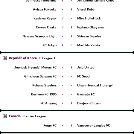
۱
۰
Sanfrecce Hiroshima
Jef United Ichihara Chiba
۰
۱
Avispa Fukuoka
Vissel Kobe
۲
۰
Kashiwa Reysol
Mito HollyHock
۲
۱
Cerezo Osaka
Fagiano Okayama
۰
۱
Nagoya Grampus Eight
Shimizu S-pulse
۱
۳
FC Tokyo
Machida Zelvia
Republic of Korea
K-League 1
۰
۱
Jeonbuk Hyundai Motors FC
Jeju United
۰
۰
Gimcheon Sangmu FC
FC Seoul
۰
۰
Pohang Steelers
Ulsan Hyundai Horang-i
۰
۰
Bucheon FC 1995
Gwangju FC
۰
۱
FC Anyang
Daejeon Citizen
Canada
Premier League
۰
۱
Forge FC
Vancouver Langley FC