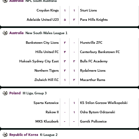
Australia
NPL South Australia
۱
۱
Croydon Kings
Sturt Lions
۵
۲
Adelaide United U23
Para Hills Knights
Australia
New South Wales League 1
۲
۰
Bankstown City Lions
Hurstville ZFC
۴
۰
Hills United FC
Canterbury Bankstown FC
۳
۲
Hakoah Sydney City East
Bulls FC Academy
۲
۱
Northern Tigers
Rydalmere Lions
۱
۲
Dulwich Hill F.C.
Macarthur Rams
Poland
III Liga, Group 3
۰
۱
Sparta Katowice
KS Stilon Gorzow Wielkopolski
۰
۱
Rakow II
Odra Bytom Odrzanski
-
-
MKS Kluczbork
Gornik Polkowice
Republic of Korea
K-League 2