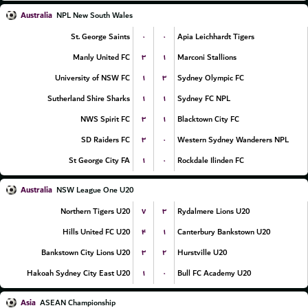
Australia
NPL New South Wales
۰
۰
St. George Saints
Apia Leichhardt Tigers
۳
۱
Manly United FC
Marconi Stallions
۱
۳
University of NSW FC
Sydney Olympic FC
۱
۱
Sutherland Shire Sharks
Sydney FC NPL
۳
۱
NWS Spirit FC
Blacktown City FC
۳
۰
SD Raiders FC
Western Sydney Wanderers NPL
۱
۰
St George City FA
Rockdale Ilinden FC
Australia
NSW League One U20
۷
۳
Northern Tigers U20
Rydalmere Lions U20
۴
۱
Hills United FC U20
Canterbury Bankstown U20
۳
۲
Bankstown City Lions U20
Hurstville U20
۱
۰
Hakoah Sydney City East U20
Bull FC Academy U20
Asia
ASEAN Championship