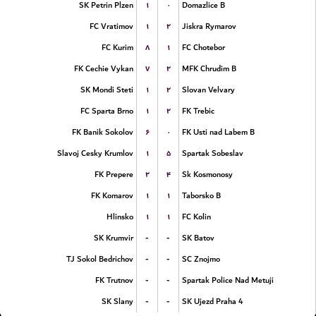
۱
۰
SK Petrin Plzen
Domazlice B
۱
۲
FC Vratimov
Jiskra Rymarov
۸
۱
FC Kurim
FC Chotebor
۷
۲
FK Cechie Vykan
MFK Chrudim B
۱
۲
SK Mondi Steti
Slovan Velvary
۱
۲
FC Sparta Brno
FK Trebic
۶
۰
FK Banik Sokolov
FK Usti nad Labem B
۱
۵
Slavoj Cesky Krumlov
Spartak Sobeslav
۲
۴
FK Prepere
Sk Kosmonosy
۱
۱
FK Komarov
Taborsko B
۱
۱
Hlinsko
FC Kolin
-
-
SK Krumvir
SK Batov
-
-
TJ Sokol Bedrichov
SC Znojmo
-
-
FK Trutnov
Spartak Police Nad Metuji
-
-
SK Slany
SK Ujezd Praha 4