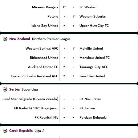
۱۲
۰
Miramar Rangers
FC Western
۰
۲
Petone
Western Suburbs
۴
۲
Island Bay United
Upper Hutt City FC
New Zealand
Northern Premier League
۰
۲
Western Springs AFC
Melville United
۶
۱
Birkenhead United
Manukau United FC
۳
۰
Auckland United FC
Tauranga City AFC
۴
۱
Eastern Suburbs Auckland AFC
Fencibles United
Serbia
Super Liga
-
-
FK Red Star Belgrade (Crvena Zvezda)
FK Novi Pazar
-
-
FK Radnicki 1923 Kragujevac
FK Zemun
-
-
FK Radnicki Nis
Partizan Belgrade
Czech Republic
4. Liga