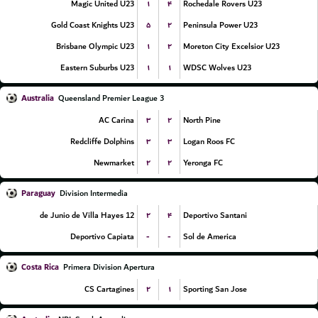
۱
۴
Magic United U23
Rochedale Rovers U23
۵
۲
Gold Coast Knights U23
Peninsula Power U23
۱
۲
Brisbane Olympic U23
Moreton City Excelsior U23
۱
۱
Eastern Suburbs U23
WDSC Wolves U23
Australia
Queensland Premier League 3
۳
۲
AC Carina
North Pine
۳
۳
Redcliffe Dolphins
Logan Roos FC
۲
۲
Newmarket
Yeronga FC
Paraguay
Division Intermedia
۲
۴
12 de Junio de Villa Hayes
Deportivo Santani
-
-
Deportivo Capiata
Sol de America
Costa Rica
Primera Division Apertura
۲
۱
CS Cartagines
Sporting San Jose