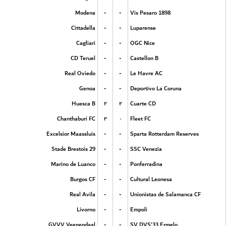
-
-
Modena
Vis Pesaro 1898
-
-
Cittadella
Luparense
-
-
Cagliari
OGC Nice
-
-
CD Teruel
Castellon B
-
-
Real Oviedo
Le Havre AC
-
-
Genoa
Deportivo La Coruna
۲
۲
Huesca B
Cuarte CD
۳
۰
Chanthaburi FC
Fleet FC
-
-
Excelsior Maassluis
Sparta Rotterdam Reserves
-
-
Stade Brestois 29
SSC Venezia
-
-
Marino de Luanco
Ponferradina
-
-
Burgos CF
Cultural Leonesa
-
-
Real Avila
Unionistas de Salamanca CF
-
-
Livorno
Empoli
-
-
GVVV Veenendaal
SV DVS'33 Ermelo