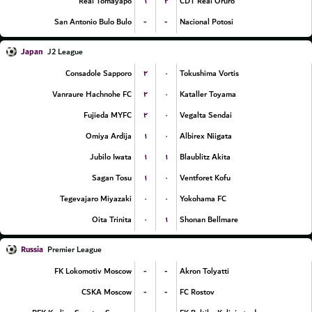
۱
۲
Real Tomayapo
CDT Real Oruro
-
-
San Antonio Bulo Bulo
Nacional Potosi
Japan
J2 League
۲
۰
Consadole Sapporo
Tokushima Vortis
۲
۰
Vanraure Hachnohe FC
Kataller Toyama
۲
۰
Fujieda MYFC
Vegalta Sendai
۱
۰
Omiya Ardija
Albirex Niigata
۱
۱
Jubilo Iwata
Blaublitz Akita
۱
۰
Sagan Tosu
Ventforet Kofu
۰
۰
Tegevajaro Miyazaki
Yokohama FC
۰
۱
Oita Trinita
Shonan Bellmare
Russia
Premier League
-
-
FK Lokomotiv Moscow
Akron Tolyatti
-
-
CSKA Moscow
FC Rostov