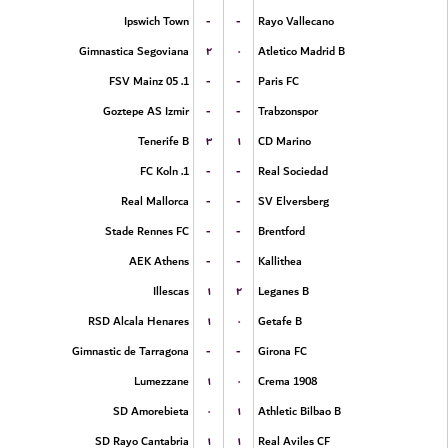
-
-
Ipswich Town
Rayo Vallecano
۲
۰
Gimnastica Segoviana
Atletico Madrid B
-
-
1. FSV Mainz 05
Paris FC
-
-
Goztepe AS Izmir
Trabzonspor
۳
۱
Tenerife B
CD Marino
-
-
1. FC Koln
Real Sociedad
-
-
Real Mallorca
SV Elversberg
-
-
Stade Rennes FC
Brentford
-
-
AEK Athens
Kallithea
۱
۲
Illescas
Leganes B
۱
۰
RSD Alcala Henares
Getafe B
-
-
Gimnastic de Tarragona
Girona FC
۱
۰
Lumezzane
Crema 1908
۰
۱
SD Amorebieta
Athletic Bilbao B
۱
۱
SD Rayo Cantabria
Real Aviles CF