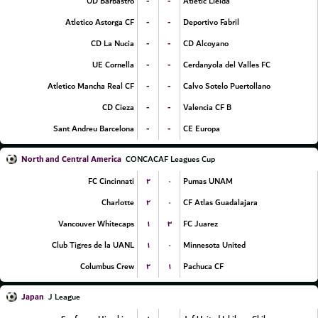
-
-
UD Barbastro
Atletic Lleida
-
-
Atletico Astorga CF
Deportivo Fabril
-
-
CD La Nucia
CD Alcoyano
-
-
UE Cornella
Cerdanyola del Valles FC
-
-
Atletico Mancha Real CF
Calvo Sotelo Puertollano
-
-
CD Cieza
Valencia CF B
-
-
Sant Andreu Barcelona
CE Europa
North and Central America
CONCACAF Leagues Cup
۲
۰
FC Cincinnati
Pumas UNAM
۲
۰
Charlotte
CF Atlas Guadalajara
۱
۳
Vancouver Whitecaps
FC Juarez
۱
۰
Club Tigres de la UANL
Minnesota United
۲
۱
Columbus Crew
Pachuca CF
Japan
J League