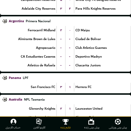
۳
۲
Adelaide City Reserves
Para Hills Knights Reserves
Argentina
Primera Nacional
۲
۰
Ferrocarril Midland
CD Maipu
-
-
Almirante Brown de Lules
Ciudad de Bolivar
-
-
Agropecuario
Club Atletico Guemes
-
-
CA Estudiantes Caseros
Deportivo Madryn
-
-
Atletico de Rafaela
Chacarita Juniors
Panama
LPF
۳
۱
San Francisco FC
Herrera FC
Australia
NPL Tasmania
۲
۱
Glenorchy Knights
Launceston United
۳
۱
Kingborough Lions
Clarence Zebras
۵
۲
South Hobart
Riverside Olympic
پیش بینی ورزشی
پیش بینی زنده
نتایج زنده
کازینو آنلاین
حساب کاربری