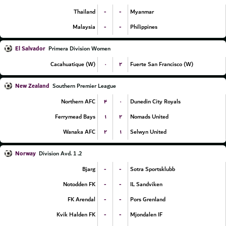
-
-
Thailand
Myanmar
-
-
Malaysia
Philippines
El Salvador
Primera Division Women
۰
۲
Cacahuatique (W)
Fuerte San Francisco (W)
New Zealand
Southern Premier League
۴
۰
Northern AFC
Dunedin City Royals
۱
۲
Ferrymead Bays
Nomads United
۲
۱
Wanaka AFC
Selwyn United
Norway
2. Division Avd. 1
-
-
Bjarg
Sotra Sportsklubb
-
-
Notodden FK
IL Sandviken
-
-
FK Arendal
Pors Grenland
-
-
Kvik Halden FK
Mjondalen IF