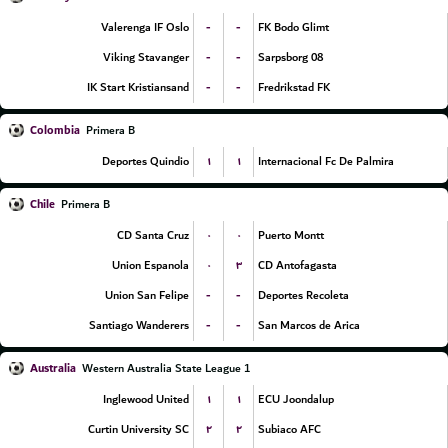
-
-
Valerenga IF Oslo
FK Bodo Glimt
-
-
Viking Stavanger
Sarpsborg 08
-
-
IK Start Kristiansand
Fredrikstad FK
Colombia
Primera B
۱
۱
Deportes Quindio
Internacional Fc De Palmira
Chile
Primera B
۰
۰
CD Santa Cruz
Puerto Montt
۰
۳
Union Espanola
CD Antofagasta
-
-
Union San Felipe
Deportes Recoleta
-
-
Santiago Wanderers
San Marcos de Arica
Australia
Western Australia State League 1
۱
۱
Inglewood United
ECU Joondalup
۲
۲
Curtin University SC
Subiaco AFC