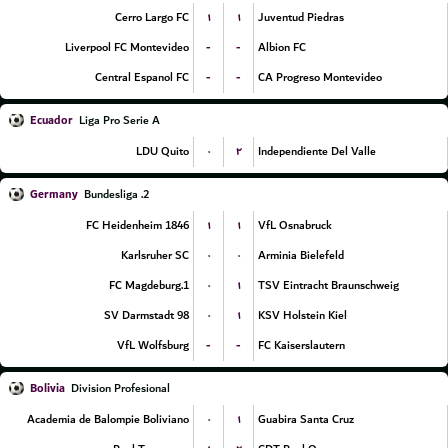
۱
۱
Cerro Largo FC
Juventud Piedras
-
-
Liverpool FC Montevideo
Albion FC
-
-
Central Espanol FC
CA Progreso Montevideo
Ecuador
Liga Pro Serie A
۰
۲
LDU Quito
Independiente Del Valle
Germany
2. Bundesliga
۱
۱
FC Heidenheim 1846
VfL Osnabruck
۰
۰
Karlsruher SC
Arminia Bielefeld
۰
۱
1.FC Magdeburg
TSV Eintracht Braunschweig
۰
۱
SV Darmstadt 98
KSV Holstein Kiel
-
-
VfL Wolfsburg
FC Kaiserslautern
Bolivia
Division Profesional
۰
۱
Academia de Balompie Boliviano
Guabira Santa Cruz