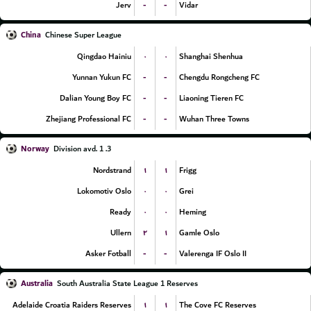
-
-
Jerv
Vidar
China
Chinese Super League
۰
۰
Qingdao Hainiu
Shanghai Shenhua
-
-
Yunnan Yukun FC
Chengdu Rongcheng FC
-
-
Dalian Young Boy FC
Liaoning Tieren FC
-
-
Zhejiang Professional FC
Wuhan Three Towns
Norway
3. Division avd. 1
۱
۱
Nordstrand
Frigg
۰
۰
Lokomotiv Oslo
Grei
۰
۰
Ready
Heming
۲
۱
Ullern
Gamle Oslo
-
-
Asker Fotball
Valerenga IF Oslo II
Australia
South Australia State League 1 Reserves
۱
۱
Adelaide Croatia Raiders Reserves
The Cove FC Reserves