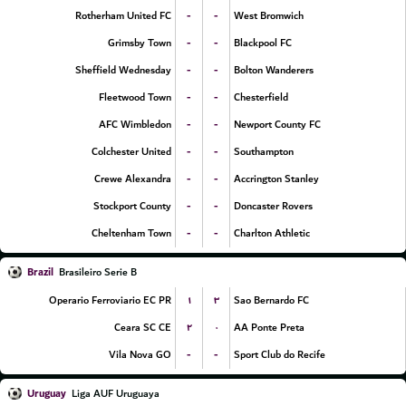
-
-
Rotherham United FC
West Bromwich
-
-
Grimsby Town
Blackpool FC
-
-
Sheffield Wednesday
Bolton Wanderers
-
-
Fleetwood Town
Chesterfield
-
-
AFC Wimbledon
Newport County FC
-
-
Colchester United
Southampton
-
-
Crewe Alexandra
Accrington Stanley
-
-
Stockport County
Doncaster Rovers
-
-
Cheltenham Town
Charlton Athletic
Brazil
Brasileiro Serie B
۱
۳
Operario Ferroviario EC PR
Sao Bernardo FC
۲
۰
Ceara SC CE
AA Ponte Preta
-
-
Vila Nova GO
Sport Club do Recife
Uruguay
Liga AUF Uruguaya