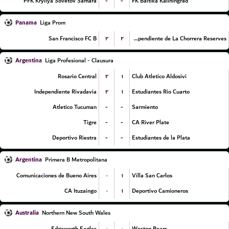
-
-
PFK Kryliya Sovetov Samara
FK Baltika Kaliningrad
Panama
Liga Prom
۲
۲
San Francisco FC B
CA Independiente de La Chorrera Reserves
Argentina
Liga Profesional - Clausura
۲
۱
Rosario Central
Club Atletico Aldosivi
۲
۱
Independiente Rivadavia
Estudiantes Rio Cuarto
-
-
Atletico Tucuman
Sarmiento
-
-
Tigre
CA River Plate
-
-
Deportivo Riestra
Estudiantes de la Plata
Argentina
Primera B Metropolitana
۰
۱
Comunicaciones de Bueno Aires
Villa San Carlos
۰
۱
CA Ituzaingo
Deportivo Camioneros
Australia
Northern New South Wales
۰
۰
Edgeworth Eagles
Weston Bears