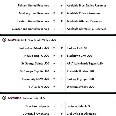
۱
۲
Fulham United Reserves
Adelaide Blue Eagles Reserves
۴
۲
Modbury Jets Reserves
Adelaide Cobras Reserves
۴
۴
Eastern United Reserves
Adelaide Atletico Reserves
۱
۱
Cumberland United Reserves
Adelaide Olympic FC Reserves
Australia
NPL New South Wales U20
۳
۲
Sutherland Sharks U20
Sydney FC U20
۲
۲
NWS Spirit FC U20
Blacktown City U20
۴
۱
St George Saints U20
APIA Leichhardt Tigers U20
۹
۱
St George City FA U20
Rockdale Ilinden U20
۲
۱
University NSW U20
Sydney Olympic U20
۲
۰
SD Raiders U20
Western Sydney U20
Argentina
Torneo Federal A
۱
۱
Sportivo Belgrano
9 de Julio Rafaela
۰
۲
Juventud Antoniana
Club Atletico Alvarado