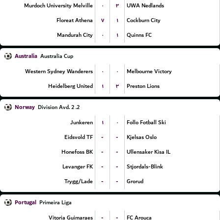
۰
۳
Murdoch University Melville
UWA Nedlands
۷
۱
Floreat Athena
Cockburn City
۰
۱
Mandurah City
Quinns FC
Australia
Australia Cup
۰
۰
Western Sydney Wanderers
Melbourne Victory
۱
۳
Heidelberg United
Preston Lions
Norway
2. Division Avd. 2
۱
۰
Junkeren
Follo Fotball Ski
-
-
Eidsvold TF
Kjelsas Oslo
-
-
Honefoss BK
Ullensaker Kisa IL
-
-
Levanger FK
Stjordals-Blink
-
-
Trygg/Lade
Grorud
Portugal
Primeira Liga
-
-
Vitoria Guimaraes
FC Arouca