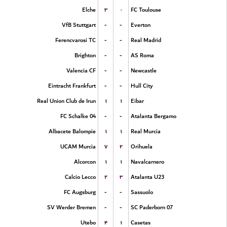
۳
۰
Elche
FC Toulouse
-
-
VfB Stuttgart
Everton
-
-
Ferencvarosi TC
Real Madrid
-
-
Brighton
AS Roma
-
-
Valencia CF
Newcastle
-
-
Eintracht Frankfurt
Hull City
۱
۱
Real Union Club de Irun
Eibar
-
-
FC Schalke 04
Atalanta Bergamo
۱
۱
Albacete Balompie
Real Murcia
۷
۲
UCAM Murcia
Orihuela
۱
۱
Alcorcon
Navalcarnero
۲
۳
Calcio Lecco
Atalanta U23
-
-
FC Augsburg
Sassuolo
-
-
SV Werder Bremen
SC Paderborn 07
۴
۱
Utebo
Casetas