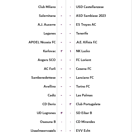
۰
۰
Club Milano
USD Castellanzese
-
-
Salernitana
ASD Sambiase 2023
-
-
A.J. Auxerre
ES Troyes AC
-
-
Leganes
Tenerife
-
-
APOEL Nicosia FC
A.E. Kifisia F.C.
۲
۱
Karlovac
NK Lucko
-
-
Angers SCO
FC Lorient
-
-
AC Forli
Cesena FC
-
-
Sambenedettese
Lanciano FC
-
-
Avellino
Torino FC
-
-
Cadiz
Las Palmas
۰
۲
CD Derio
Club Portugalete
۴
۰
UD Logrones
SD Eibar B
۰
۰
Osasuna B
CD Mirandes
-
-
IJsselmeervogels
EVV Echt