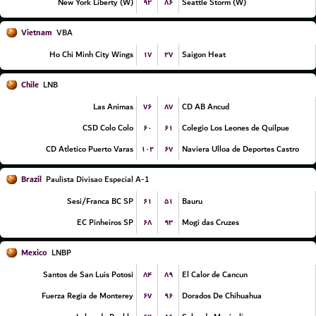
۹۲
۸۶
New York Liberty (W)
Seattle Storm (W)
Vietnam
VBA
۱۷
۲۷
Ho Chi Minh City Wings
Saigon Heat
Chile
LNB
۷۶
۸۷
Las Animas
CD AB Ancud
۶۰
۶۱
CSD Colo Colo
Colegio Los Leones de Quilpue
۱۰۲
۶۷
CD Atletico Puerto Varas
Naviera Ulloa de Deportes Castro
Brazil
Paulista Divisao Especial A-1
۶۱
۵۱
Sesi/Franca BC SP
Bauru
۶۸
۹۳
EC Pinheiros SP
Mogi das Cruzes
Mexico
LNBP
۸۴
۸۹
Santos de San Luis Potosi
El Calor de Cancun
۶۷
۹۶
Fuerza Regia de Monterey
Dorados De Chihuahua