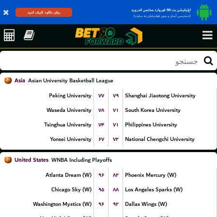
اپلیکیشن بت 90 فوروارد مختص اندروید
برای دانلود کلیک کنید
(دسترسی آسان و بدون فیلترشکن به سایت)
Asia
Asian University Basketball League
۷۷
۷۹
Peking University
Shanghai Jiaotong University
۷۸
۷۱
Waseda University
South Korea University
۷۴
۷۱
Tsinghua University
Philippines University
۶۷
۷۲
Yonsei University
National Chengchi University
United States
WNBA Including Playoffs
۹۶
۸۲
Atlanta Dream (W)
Phoenix Mercury (W)
۹۵
۸۸
Chicago Sky (W)
Los Angeles Sparks (W)
۹۶
۹۲
Washington Mystics (W)
Dallas Wings (W)