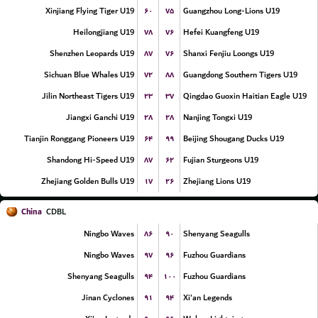
۶۰
۷۵
Xinjiang Flying Tiger U19
Guangzhou Long-Lions U19
۷۸
۷۶
Heilongjiang U19
Hefei Kuangfeng U19
۸۷
۷۶
Shenzhen Leopards U19
Shanxi Fenjiu Loongs U19
۷۲
۸۸
Sichuan Blue Whales U19
Guangdong Southern Tigers U19
۲۳
۳۷
Jilin Northeast Tigers U19
Qingdao Guoxin Haitian Eagle U19
۲۸
۲۸
Jiangxi Ganchi U19
Nanjing Tongxi U19
۶۴
۹۹
Tianjin Ronggang Pioneers U19
Beijing Shougang Ducks U19
۸۷
۶۲
Shandong Hi-Speed U19
Fujian Sturgeons U19
۱۷
۲۶
Zhejiang Golden Bulls U19
Zhejiang Lions U19
China
CDBL
۸۶
۹۰
Ningbo Waves
Shenyang Seagulls
۹۷
۹۶
Ningbo Waves
Fuzhou Guardians
۹۴
۱۰۰
Shenyang Seagulls
Fuzhou Guardians
۹۱
۹۴
Jinan Cyclones
Xi'an Legends