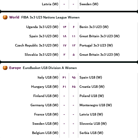
-
-
Latvia (W)
Sweden (W)
World
FIBA 3x3 U23 Nations League Women
۱۴
۶
Uganda 3x3 U23 (W)
Benin 3x3 U23 (W)
۱۸
۱۱
Spain 3x3 U23 (W)
Great Britain 3x3 U23 (W)
۱۷
۱۲
Czech Republic 3x3 U23 (W)
Portugal 3x3 U23 (W)
۲
۵
Slovakia 3x3 U23 (W)
Great Britain 3x3 U23 (W)
Europe
EuroBasket U18 Division A Women
۴۱
۹۵
Italy U18 (W)
Spain U18 (W)
۶۱
۶۵
Hungary U18 (W)
Croatia U18 (W)
-
-
Finland U18 (W)
Poland U18 (W)
-
-
Germany U18 (W)
Montenegro U18 (W)
-
-
France U18 (W)
Latvia U18 (W)
-
-
Sweden U18 (W)
Slovenia U18 (W)
-
-
Belgium U18 (W)
Serbia U18 (W)