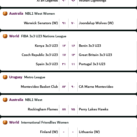
۹۰
۹۶
Xi'an Legends
Wuhan Lightnings
Australia
NBL1 West Women
۹۱
۷۰
Warwick Senators (W)
Joondalup Wolves (W)
World
FIBA 3x3 U23 Nations League
۱۲
۱۶
Kenya 3x3 U23
Benin 3x3 U23
۱۷
۱۳
Czech Republic 3x3 U23
Great Britain 3x3 U23
۲۱
۱۱
Spain 3x3 U23
Portugal 3x3 U23
Uruguay
Metro League
۸۲
۹۰
Montevideo Basket Club
CA Marne Montevideo
Australia
NBL1 West
۸۸
۷۵
Rockingham Flames
Perry Lakes Hawks
World
International Friendlies Women
-
-
Finland (W)
Lithuania (W)