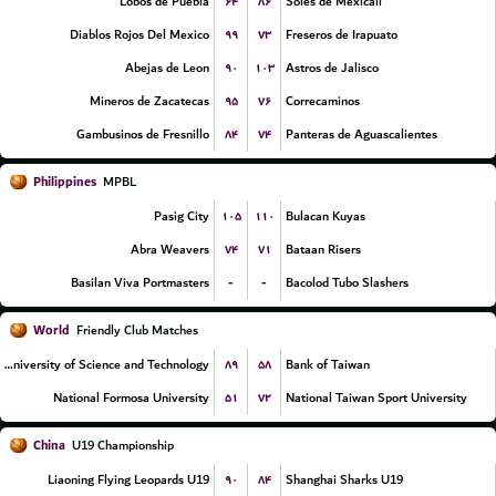
۶۴
۸۶
Lobos de Puebla
Soles de Mexicali
۹۹
۷۳
Diablos Rojos Del Mexico
Freseros de Irapuato
۹۰
۱۰۳
Abejas de Leon
Astros de Jalisco
۹۵
۷۶
Mineros de Zacatecas
Correcaminos
۸۴
۷۴
Gambusinos de Fresnillo
Panteras de Aguascalientes
Philippines
MPBL
۱۰۵
۱۱۰
Pasig City
Bulacan Kuyas
۷۴
۷۱
Abra Weavers
Bataan Risers
-
-
Basilan Viva Portmasters
Bacolod Tubo Slashers
World
Friendly Club Matches
۸۹
۵۸
Chien Hsin University of Science and Technology
Bank of Taiwan
۵۱
۷۲
National Formosa University
National Taiwan Sport University
China
U19 Championship
۹۰
۸۴
Liaoning Flying Leopards U19
Shanghai Sharks U19