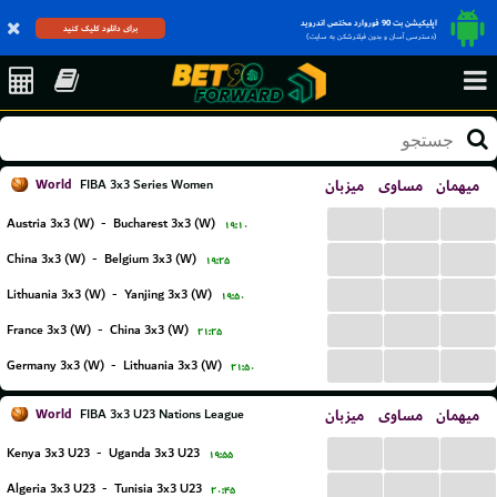
اپلیکیشن بت 90 فوروارد مختص اندروید
برای دانلود کلیک کنید
(دسترسی آسان و بدون فیلترشکن به سایت)
World
میزبان
مساوی
میهمان
FIBA 3x3 Series Women
...
...
...
Austria 3x3 (W)
-
Bucharest 3x3 (W)
۱۹:۱۰
...
...
...
China 3x3 (W)
-
Belgium 3x3 (W)
۱۹:۲۵
...
...
...
Lithuania 3x3 (W)
-
Yanjing 3x3 (W)
۱۹:۵۰
...
...
...
France 3x3 (W)
-
China 3x3 (W)
۲۱:۲۵
...
...
...
Germany 3x3 (W)
-
Lithuania 3x3 (W)
۲۱:۵۰
World
میزبان
مساوی
میهمان
FIBA 3x3 U23 Nations League
...
...
...
Kenya 3x3 U23
-
Uganda 3x3 U23
۱۹:۵۵
...
...
...
Algeria 3x3 U23
-
Tunisia 3x3 U23
۲۰:۴۵