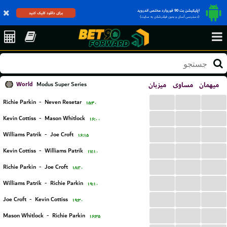
اپلیکیشن بت 90 فوروارد مختص اندروید
برای دانلود کلیک کنید
(دسترسی آسان و بدون فیلترشکن به سایت)
World
میزبان
مساوی
میهمان
Modus Super Series
...
...
...
Richie Parkin
-
Neven Resetar
۱۵:۴۰
...
...
...
Kevin Cottiss
-
Mason Whitlock
۱۶:۰۰
...
...
...
Williams Patrik
-
Joe Croft
۱۶:۱۵
...
...
...
Kevin Cottiss
-
Williams Patrik
۱۷:۱۰
...
...
...
Richie Parkin
-
Joe Croft
۱۸:۲۰
...
...
...
Williams Patrik
-
Richie Parkin
۱۹:۱۰
...
...
...
Joe Croft
-
Kevin Cottiss
۱۹:۳۰
...
...
...
Mason Whitlock
-
Richie Parkin
۱۶:۳۵