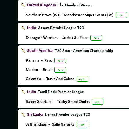
United Kingdom
The Hundred Women
Southern Brave (W)
-
Manchester Super Giants (W)
۱۷:۰۰
India
Assam Premier League T20
Dibrugarh Warriors
-
Jorhat Stallions
۱۷:۰۰
South America
T20 South American Championship
Panama
-
Peru
۱۷:۰۰
Mexico
-
Brazil
۱۷:۰۰
Colombia
-
Turks And Caicos
۲۱:۳۰
India
Tamil Nadu Premier League
Salem Spartans
-
Trichy Grand Cholas
۱۷:۳۰
Sri Lanka
Lanka Premier League T20
Jaffna Kings
-
Galle Gallants
۱۷:۳۰