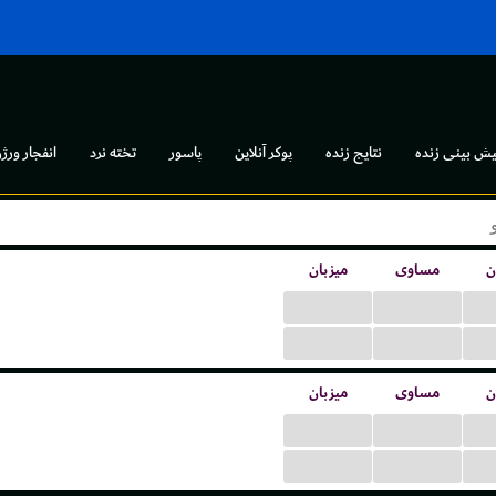
یش بینی زنده
نتایج زنده
پوکر آنلاین
پاسور
تخته نرد
انفجار ورژن
ن
مساوی
میزبان
...
...
...
...
ن
مساوی
میزبان
...
...
...
...