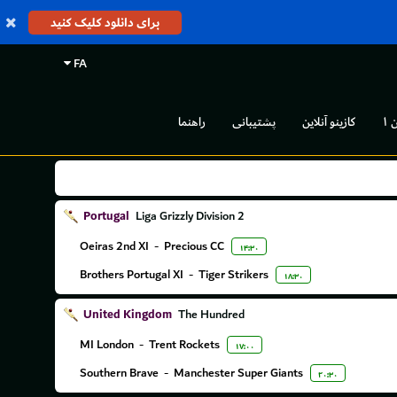
برای دانلود کلیک کنید
FA
 ۱
کازینو آنلاین
پشتیبانی
راهنما
Portugal
Liga Grizzly Division 2
Oeiras 2nd XI
-
Precious CC
۱۴:۳۰
Brothers Portugal XI
-
Tiger Strikers
۱۸:۳۰
United Kingdom
The Hundred
MI London
-
Trent Rockets
۱۷:۰۰
Southern Brave
-
Manchester Super Giants
۲۰:۳۰