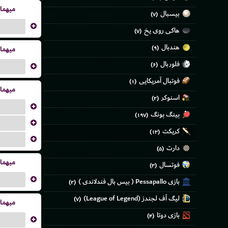
میهما
بیسبال
(۷)
...
هاکی روی یخ
(۷)
هندبال
(۹)
میهما
فلوربال
(۶)
...
فوتبال آمریکایی
(۱)
میهما
اسنوکر
(۲)
...
پینگ پونگ
(۱۹۷)
...
کریکت
(۱۳)
...
دارت
(۵)
میهما
فوتسال
(۳)
...
بازی Pessapallo ( بیس بال فندلاندی )
(۲)
لیگ آف لجندز (League of Legend)
(۷)
میهما
بازی دوتا
(۴)
...