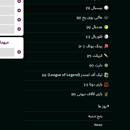
...
بیسبال
(۹)
...
هاکی روی یخ
(۵)
...
هندبال
(۸)
...
فلوربال
(۱)
میهما
پینگ پونگ
(۶۰)
...
کریکت
(۳)
دارت
(۲)
لیگ آف لجندز (League of Legend)
(۸)
بازی دوتا
(۱)
بازی کالاف دیوتی
(۴)
روز ها
پنج شنبه
جمعه