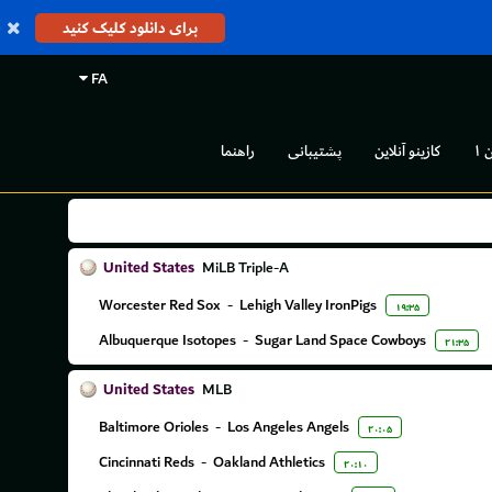
برای دانلود کلیک کنید
FA
 ۱
کازینو آنلاین
پشتیبانی
راهنما
United States
MiLB Triple-A
Worcester Red Sox
-
Lehigh Valley IronPigs
۱۹:۳۵
Albuquerque Isotopes
-
Sugar Land Space Cowboys
۲۱:۳۵
United States
MLB
Baltimore Orioles
-
Los Angeles Angels
۲۰:۰۵
Cincinnati Reds
-
Oakland Athletics
۲۰:۱۰