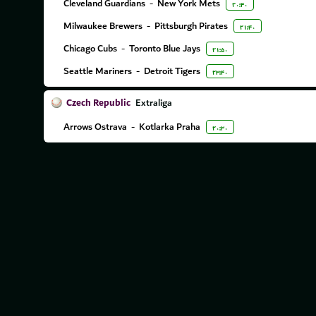
Cleveland Guardians
-
New York Mets
۲۰:۴۰
Milwaukee Brewers
-
Pittsburgh Pirates
۲۱:۴۰
Chicago Cubs
-
Toronto Blue Jays
۲۱:۵۰
Seattle Mariners
-
Detroit Tigers
۲۳:۴۰
Czech Republic
Extraliga
Arrows Ostrava
-
Kotlarka Praha
۲۰:۳۰