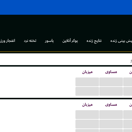
یش بینی زنده
نتایج زنده
پوکر آنلاین
پاسور
تخته نرد
انفجار ورژن
ن
مساوی
میزبان
...
...
...
...
ن
مساوی
میزبان
...
...
...
...