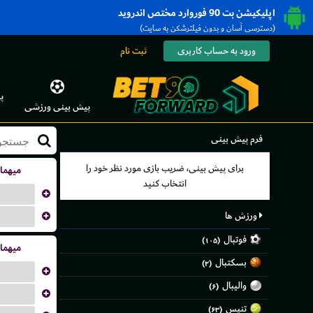
اپلیکیشن بت 90 فوروارد مختص اندروید
(دسترسی آسان و بدون فیلترشکن به سایت)
ورود به حساب کاربری
ثبت نام
پ
پیش بینی ورزشی
فرم پیش بینی
برای پیش بینی، ضریب بازی مورد نظر خود را
میهما
انتخاب کنید
...
ورزش ها
...
فوتبال
(۱۰۵)
میهما
بسکتبال
(۲)
...
والیبال
(۶)
...
تنیس
(۶۳)