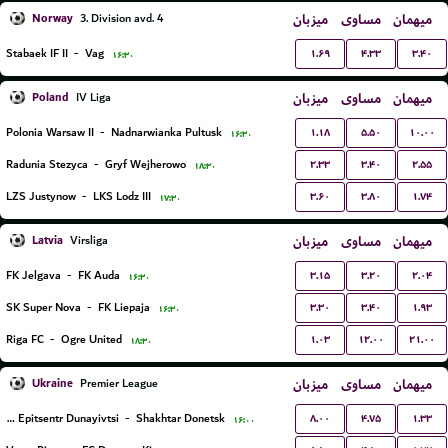
Norway
میزبان
مساوی
میهمان
3. Division avd. 4
۱.۶۹
۴.۳۳
۳.۴۰
Stabaek IF II
-
Vag
۱۶:۳۰
Poland
میزبان
مساوی
میهمان
IV Liga
۱.۱۸
۵.۵۰
۱۰.۰۰
Polonia Warsaw II
-
Nadnarwianka Pultusk
۱۶:۳۰
۲.۳۳
۳.۴۰
۲.۵۵
Radunia Stezyca
-
Gryf Wejherowo
۱۸:۳۰
۳.۶۰
۳.۸۰
۱.۷۴
LZS Justynow
-
LKS Lodz III
۱۷:۳۰
Latvia
میزبان
مساوی
میهمان
Virsliga
۳.۱۵
۳.۲۰
۲.۰۴
FK Jelgava
-
FK Auda
۱۶:۳۰
۳.۳۰
۳.۴۰
۱.۹۳
SK Super Nova
-
FK Liepaja
۱۶:۳۰
۱.۰۳
۱۲.۰۰
۲۱.۰۰
Riga FC
-
Ogre United
۱۸:۳۰
Ukraine
میزبان
مساوی
میهمان
Premier League
۸.۰۰
۴.۷۵
۱.۳۳
FC Epitsentr Dunayivtsi
-
Shakhtar Donetsk
۱۶:۰۰