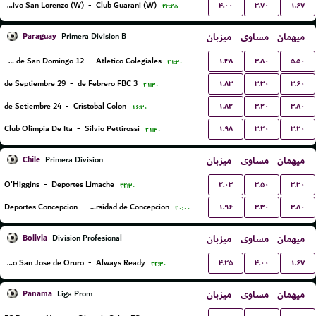
۴.۰۰
۳.۷۰
۱.۶۷
Sportivo San Lorenzo (W)
-
Club Guarani (W)
۲۳:۴۵
Paraguay
میزبان
مساوی
میهمان
Primera Division B
۱.۴۸
۳.۸۰
۵.۵۰
12 de Octubre de San Domingo
-
Atletico Colegiales
۲۱:۳۰
۱.۸۳
۳.۳۰
۳.۶۰
29 de Septiembre
-
3 de Febrero FBC
۲۱:۳۰
۱.۸۲
۳.۲۰
۳.۸۰
24 de Setiembre
-
Cristobal Colon
۱۶:۳۰
۱.۹۸
۳.۲۰
۳.۲۰
Club Olimpia De Ita
-
Silvio Pettirossi
۲۱:۳۰
Chile
میزبان
مساوی
میهمان
Primera Division
۲.۰۳
۳.۵۰
۳.۳۰
O'Higgins
-
Deportes Limache
۲۲:۳۰
۱.۹۶
۳.۳۰
۳.۸۰
Deportes Concepcion
-
C.D. Universidad de Concepcion
۲۰:۰۰
Bolivia
میزبان
مساوی
میهمان
Division Profesional
۴.۲۵
۴.۰۰
۱.۶۷
GV Club Deportivo San Jose de Oruro
-
Always Ready
۲۲:۳۰
Panama
میزبان
مساوی
میهمان
Liga Prom