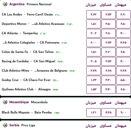
Argentina
میزبان
مساوی
میهمان
Primera Nacional
۲.۶۳
۲.۷۳
۲.۹۰
CA Los Andes
-
Ferro Carril Oeste
۲۱:۰۰
۱.۵۱
۳.۵۰
۶.۵۰
Deportivo Moron
-
Club Atletico Acassuso
۲۱:۳۰
۲.۰۲
۲.۸۰
۴.۰۰
CA Atlanta
-
Temperley
۲۰:۳۰
۲.۰۰
۲.۷۳
۴.۲۵
Club Atletico Colegiales
-
CA Patronato
۲۱:۳۰
۱.۵۱
۳.۶۰
۶.۵۰
Colon de Santa Fe
-
CA San Telmo
۲۲:۰۰
۲.۰۵
۲.۷۳
۴.۰۰
Racing de Cordoba
-
CA San Miguel
۲۲:۳۰
۲.۳۸
۲.۶۸
۳.۲۸
Club Atletico Mitre
-
CA Defensores de Belgrano
۲۲:۳۰
۱.۶۳
۳.۳۰
۵.۵۰
Godoy Cruz
-
CA Chaco For Ever
۲۳:۰۰
۱.۵۳
۳.۴۰
۶.۵۰
Quilmes Atletico Club
-
Almagro
۲۳:۳۰
Mozambique
میزبان
مساوی
میهمان
Mocambola
۱.۳۱
۴.۲۵
۹.۰۰
Black Bulls Maputo
-
Baia Pemba
۱۹:۳۰
Serbia
میزبان
مساوی
میهمان
Prva Liga