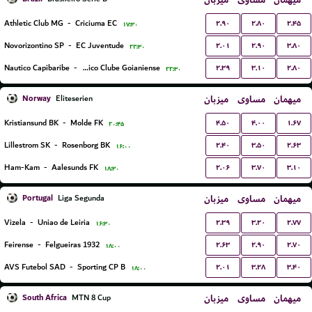
میهمان
مساوی
میزبان
۲.۹۰
۲.۸۰
۲.۴۵
Athletic Club MG
-
Criciuma EC
۱۷:۳۰
۲.۰۱
۲.۹۰
۳.۸۰
Novorizontino SP
-
EC Juventude
۲۲:۳۰
۲.۳۹
۳.۱۰
۲.۸۰
Nautico Capibaribe
-
Atletico Clube Goianiense
۲۲:۳۰
Norway
میزبان
مساوی
میهمان
Eliteserien
۴.۵۰
۴.۰۰
۱.۶۷
Kristiansund BK
-
Molde FK
۲۰:۴۵
۲.۴۰
۳.۵۰
۲.۶۳
Lillestrom SK
-
Rosenborg BK
۱۶:۰۰
۲.۰۶
۳.۷۰
۳.۱۰
Ham-Kam
-
Aalesunds FK
۱۸:۳۰
Portugal
میزبان
مساوی
میهمان
Liga Segunda
۲.۳۹
۳.۲۰
۲.۷۷
Vizela
-
Uniao de Leiria
۱۶:۳۰
۲.۶۳
۲.۹۰
۲.۷۰
Feirense
-
Felgueiras 1932
۱۸:۰۰
۲.۰۱
۳.۲۸
۳.۴۰
AVS Futebol SAD
-
Sporting CP B
۱۸:۰۰
South Africa
میزبان
مساوی
میهمان
MTN 8 Cup