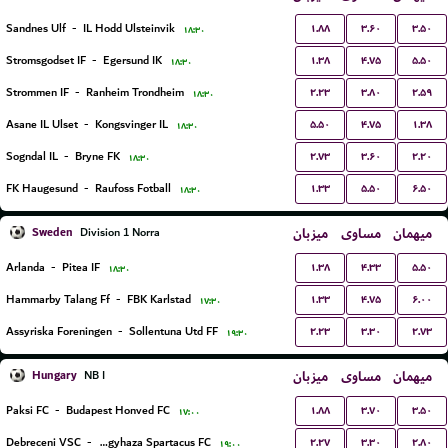
۱.۸۸
۳.۶۰
۳.۵۰
Sandnes Ulf
-
IL Hodd Ulsteinvik
۱۸:۳۰
۱.۳۸
۴.۷۵
۵.۵۰
Stromsgodset IF
-
Egersund IK
۱۸:۳۰
۲.۲۳
۳.۸۰
۲.۵۹
Strommen IF
-
Ranheim Trondheim
۱۸:۳۰
۵.۵۰
۴.۷۵
۱.۳۸
Asane IL Ulset
-
Kongsvinger IL
۱۸:۳۰
۲.۷۳
۳.۶۰
۲.۲۰
Sogndal IL
-
Bryne FK
۱۸:۳۰
۱.۳۳
۵.۵۰
۶.۵۰
FK Haugesund
-
Raufoss Fotball
۱۸:۳۰
Sweden
میزبان
مساوی
میهمان
Division 1 Norra
۱.۳۸
۴.۳۳
۵.۵۰
Arlanda
-
Pitea IF
۱۸:۳۰
۱.۳۳
۴.۷۵
۶.۰۰
Hammarby Talang Ff
-
FBK Karlstad
۱۷:۳۰
۲.۲۳
۳.۳۰
۲.۷۳
Assyriska Foreningen
-
Sollentuna Utd FF
۱۹:۳۰
Hungary
میزبان
مساوی
میهمان
NB I
۱.۸۸
۳.۷۰
۳.۵۰
Paksi FC
-
Budapest Honved FC
۱۷:۰۰
۲.۲۷
۳.۳۰
۲.۸۰
Debreceni VSC
-
Nyiregyhaza Spartacus FC
۱۹:۰۰