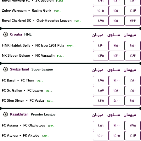
۱.۹۱
۳.۳۰
۳.۸۰
Royal Antwerp FC
-
SK Beveren
۲۰:۴۵
۳.۰۵
۳.۵۰
۲.۱۴
Zulte-Waregem
-
Racing Genk
۱۷:۳۰
۱.۷۸
۳.۵۰
۴.۳۳
Royal Charleroi SC
-
Oud-Heverlee Leuven
۱۷:۳۰
Croatia
میزبان
مساوی
میهمان
HNL
۱.۴۰
۴.۵۰
۶.۵۰
HNK Hajduk Split
-
NK Istra 1961 Pula
۲۲:۳۰
۲.۴۵
۳.۲۰
۲.۶۳
NK Slaven Belupo
-
NK Varazdin
۲۰:۰۰
Switzerland
میزبان
مساوی
میهمان
Super League
۱.۷۸
۴.۰۰
۳.۸۰
FC Basel
-
FC Thun
۱۸:۰۰
۱.۸۷
۳.۸۰
۳.۵۰
FC St. Gallen
-
FC Luzern
۱۸:۰۰
۱.۳۸
۵.۰۰
۶.۵۰
FC Sion Sitten
-
FC Vaduz
۱۸:۰۰
Kazakhstan
میزبان
مساوی
میهمان
Premier League
۱.۵۱
۴.۰۰
۴.۷۵
FC Astana
-
FC Okzhetpes
۱۶:۳۰
۳.۱۰
۳.۰۵
۲.۱۴
FC Atyrau
-
FK Aktobe
۱۸:۳۰