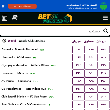
اپلیکیشن بت 90 فوروارد مختص اندروید
برای دانلود کلیک کنید
(دسترسی آسان و بدون فیلترشکن به سایت)
World
میزبان
مساوی
میهمان
Friendly Club Matches
۱.۵۳
۴.۱۵
۴.۷۵
Arsenal
-
Borussia Dortmund
۱۶:۳۰
۱.۴۵
۴.۵۰
۵.۰۰
Liverpool
-
AS Monaco
۱۷:۰۰
۲.۶۳
۳.۵۰
۲.۲۷
Olympique Marseille
-
Athletic Bilbao
۱۹:۰۰
۳.۳۰
۳.۲۰
۲.۰۷
Frosinone
-
SS Lazio
۲۲:۱۵
۱.۸۲
۳.۲۸
۳.۸۰
AC Parma
-
Sampdoria
۲۱:۳۰
۳.۵۰
۳.۲۸
۱.۹۷
US Pergolettese
-
Inter Milano U23
۱۹:۳۰
۱.۴۵
۳.۸۰
۶.۰۰
Club Sportif Sfaxien
-
FC San Pedro
۱۹:۳۰
۱.۴۵
۴.۱۵
۵.۵۰
Juve Stabia
-
Citta DI Campobasso
۱۹:۰۰