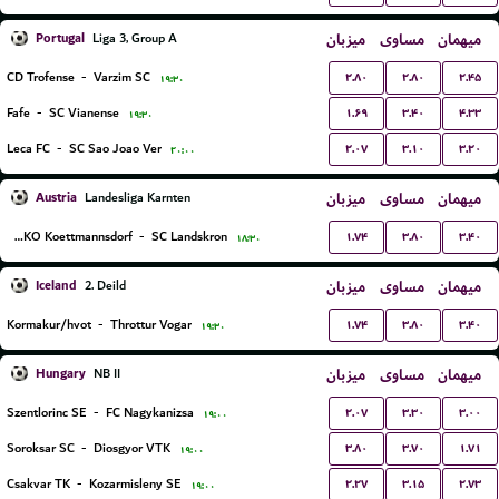
Portugal
میزبان
مساوی
میهمان
Liga 3, Group A
۲.۸۰
۲.۸۰
۲.۴۵
CD Trofense
-
Varzim SC
۱۹:۳۰
۱.۶۹
۳.۴۰
۴.۳۳
Fafe
-
SC Vianense
۱۹:۳۰
۲.۰۷
۳.۱۰
۳.۲۰
Leca FC
-
SC Sao Joao Ver
۲۰:۰۰
Austria
میزبان
مساوی
میهمان
Landesliga Karnten
۱.۷۴
۳.۸۰
۳.۴۰
ASKO Koettmannsdorf
-
SC Landskron
۱۸:۳۰
Iceland
میزبان
مساوی
میهمان
2. Deild
۱.۷۴
۳.۸۰
۳.۴۰
Kormakur/hvot
-
Throttur Vogar
۱۹:۳۰
Hungary
میزبان
مساوی
میهمان
NB II
۲.۰۷
۳.۳۰
۳.۰۰
Szentlorinc SE
-
FC Nagykanizsa
۱۹:۰۰
۳.۸۰
۳.۷۰
۱.۷۱
Soroksar SC
-
Diosgyor VTK
۱۹:۰۰
۲.۲۷
۳.۱۵
۲.۷۳
Csakvar TK
-
Kozarmisleny SE
۱۹:۰۰