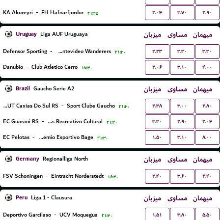
۲.۰۴
۳.۷۰
۲.۹۰
KA Akureyri
-
FH Hafnarfjordur
۲۱:۴۵
Uruguay
میزبان
مساوی
میهمان
Liga AUF Uruguaya
۲.۲۳
۳.۳۰
۳.۳۰
Defensor Sporting
-
Montevideo Wanderers
۲۱:۳۰
۲.۰۶
۳.۱۰
۴.۰۰
Danubio
-
Club Atletico Cerro
۱۷:۳۰
Brazil
میزبان
مساوی
میهمان
Gaucho Serie A2
۲.۳۸
۳.۰۰
۲.۸۰
APAFUT Caxias Do Sul RS
-
Sport Clube Gaucho
۲۱:۳۰
۳.۳۰
۲.۹۰
۲.۰۴
EC Guarani RS
-
EC Veranópolis Recreativo Cultural
۲۱:۳۰
۱.۵۰
۳.۱۰
۸.۰۰
EC Pelotas
-
Gremio Esportivo Bage
۲۱:۳۰
Germany
میزبان
مساوی
میهمان
Regionalliga North
۲.۴۰
۳.۶۰
۲.۴۰
FSV Schoningen
-
Eintracht Norderstedt
۱۶:۳۰
Peru
میزبان
مساوی
میهمان
Liga 1 - Clausura
۱.۵۱
۳.۸۰
۵.۵۰
Deportivo Garcilaso
-
UCV Moquegua
۲۱:۳۰