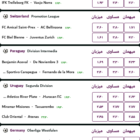
۱.۹۳
۳.۴۰
۳.۲۰
IFK Trelleborg FK
-
Vaxjo Norra
۱۶:۳۰
Switzerland
میزبان
مساوی
میهمان
Promotion League
۳.۶۰
۳.۸۰
۱.۷۱
FC Amical Saint-Prex
-
AC Bellinzona
۱۶:۳۰
۱.۶۱
۳.۸۰
۴.۲۰
FC Biel Bienne
-
Juventus Zurich
۱۶:۳۰
Paraguay
میزبان
مساوی
میهمان
Division Intermedia
۱.۶۹
۳.۳۰
۴.۳۳
Benjamin Aceval
-
3 De Noviembre
۱۶:۳۰
۲.۴۰
۳.۲۰
۲.۶۰
Club Sportivo Carapegua
-
Fernando de la Mora
۱۶:۳۰
Uruguay
میزبان
مساوی
میهمان
Segunda Division
۲.۴۰
۳.۲۰
۲.۶۳
Club Atletico River Plate
-
Huracan F.C.
۱۶:۳۰
۲.۵۴
۲.۷۷
۲.۷۷
Miramar Misiones
-
Tacuarembo
۱۹:۳۰
۲.۴۵
۳.۲۰
۲.۵۵
Club Oriental
-
Atenas
۲۲:۳۰
Germany
میزبان
مساوی
میهمان
Oberliga Westfalen