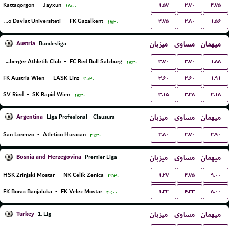
۱.۵۷
۳.۷۰
۴.۷۵
Kattaqorgon
-
Jayxun
۱۸:۰۰
۴.۷۵
۳.۸۰
۱.۵۶
Bukhoro Davlat Universiteti
-
FK Gazalkent
۱۷:۳۰
Austria
میزبان
مساوی
میهمان
Bundesliga
۳.۷۰
۳.۷۰
۱.۸۸
Wolfsberger Athletik Club
-
FC Red Bull Salzburg
۱۸:۳۰
۳.۶۰
۳.۶۰
۱.۹۱
FK Austria Wien
-
LASK Linz
۲۰:۳۰
۳.۱۵
۳.۲۸
۲.۱۸
SV Ried
-
SK Rapid Wien
۱۸:۳۰
Argentina
میزبان
مساوی
میهمان
Liga Profesional - Clausura
۲.۸۰
۲.۷۰
۲.۹۰
San Lorenzo
-
Atletico Huracan
۲۱:۳۰
Bosnia and Herzegovina
میزبان
مساوی
میهمان
Premier Liga
۱.۲۷
۴.۷۵
۹.۰۰
HSK Zrinjski Mostar
-
NK Celik Zenica
۲۲:۳۰
۱.۳۲
۴.۳۳
۸.۰۰
FK Borac Banjaluka
-
FK Velez Mostar
۲۰:۰۰
Turkey
میزبان
مساوی
میهمان
1. Lig