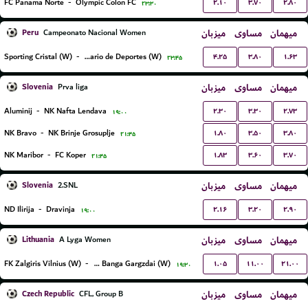
۲.۱۰
۳.۷۰
۲.۸۰
FC Panama Norte
-
Olympic Colon FC
۲۳:۳۰
Peru
میزبان
مساوی
میهمان
Campeonato Nacional Women
۴.۲۵
۳.۸۰
۱.۶۳
Sporting Cristal (W)
-
Universitario de Deportes (W)
۲۳:۴۵
Slovenia
میزبان
مساوی
میهمان
Prva liga
۲.۳۰
۳.۳۰
۲.۷۳
Aluminij
-
NK Nafta Lendava
۱۹:۰۰
۱.۸۰
۳.۵۰
۳.۸۰
NK Bravo
-
NK Brinje Grosuplje
۲۱:۴۵
۱.۸۳
۳.۶۰
۳.۷۰
NK Maribor
-
FC Koper
۲۱:۴۵
Slovenia
میزبان
مساوی
میهمان
2.SNL
۲.۱۶
۳.۲۰
۲.۹۰
ND Ilirija
-
Dravinja
۱۹:۰۰
Lithuania
میزبان
مساوی
میهمان
A Lyga Women
۱.۰۵
۱۱.۰۰
۲۱.۰۰
FK Zalgiris Vilnius (W)
-
FK Banga Gargzdai (W)
۱۹:۳۰
Czech Republic
میزبان
مساوی
میهمان
CFL, Group B