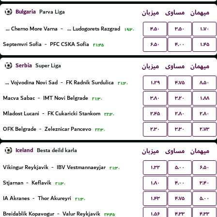
Bulgaria
میزبان
مساوی
میهمان
Parva Liga
۴.۵۰
۳.۵۰
۱.۷۰
PFC Cherno More Varna
-
PFC Ludogorets Razgrad
۱۹:۳۰
۶.۵۰
۴.۰۰
۱.۴۵
Septemvri Sofia
-
PFC CSKA Sofia
۲۱:۴۵
Serbia
میزبان
مساوی
میهمان
Super Liga
۱.۲۹
۴.۷۵
۸.۵۰
FK Vojvodina Novi Sad
-
FK Radnik Surdulica
۲۱:۳۰
۳.۸۰
۳.۲۰
۱.۸۸
Macva Sabac
-
IMT Novi Belgrade
۲۱:۳۰
۲.۴۵
۲.۸۰
۲.۸۰
Mladost Lucani
-
FK Cukaricki Stankom
۲۲:۳۰
۲.۳۰
۳.۳۰
۲.۷۳
OFK Belgrade
-
Zeleznicar Pancevo
۲۲:۳۰
Iceland
میزبان
مساوی
میهمان
Besta deild karla
۱.۳۲
۵.۰۰
۶.۵۰
Vikingur Reykjavik
-
IBV Vestmannaeyjar
۲۱:۳۰
۱.۸۰
۴.۰۰
۳.۴۰
Stjarnan
-
Keflavik
۲۱:۳۰
۱.۴۳
۴.۷۵
۵.۰۰
IA Akranes
-
Thor Akureyri
۲۱:۳۰
۱.۵۶
۴.۳۳
۴.۳۳
Breidablik Kopavogur
-
Valur Reykjavik
۲۳:۴۵