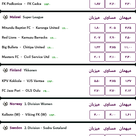
۱.۸۷
۳.۶۰
۳.۳۰
FK Podkonice
-
FK Cadca
۱۸:۳۰
Malawi
میزبان
مساوی
میهمان
Super League
۱.۸۰
۳.۰۵
۴.۲۵
Mitundu Baptist FC
-
Karonga United
۱۶:۰۰
۲.۰۷
۲.۹۰
۳.۵۰
Red Lions
-
Kamuzu Barracks
۱۶:۰۰
۱.۲۲
۴.۷۵
۱۱.۰۰
Big Bullets
-
Chitipa United
۱۶:۰۰
۲.۰۱
۳.۱۰
۳.۴۰
Masters FC
-
Civil Service Utd
۱۶:۰۰
Finland
میزبان
مساوی
میهمان
Ykkonen
۵.۵۰
۴.۷۵
۱.۳۷
KPV Kokkola
-
VJS Vantaa
۱۶:۳۰
۲.۷۰
۳.۷۰
۲.۱۲
FC Jazz Pori
-
OLS Oulu
۱۹:۰۰
Norway
میزبان
مساوی
میهمان
1. Division Women
۴.۰۰
۴.۰۰
۱.۶۱
Kolbotn (W)
-
Viking FK (W)
۱۶:۳۰
Sweden
میزبان
مساوی
میهمان
2. Division - Sodra Gotaland