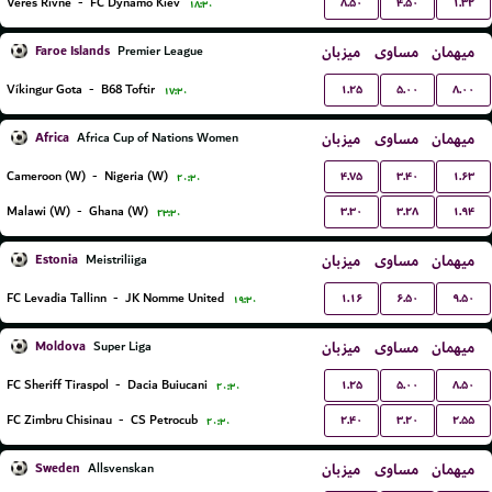
۸.۵۰
۴.۵۰
۱.۳۲
Veres Rivne
-
FC Dynamo Kiev
۱۸:۳۰
Faroe Islands
میزبان
مساوی
میهمان
Premier League
۱.۲۵
۵.۰۰
۸.۰۰
Víkingur Gota
-
B68 Toftir
۱۷:۳۰
Africa
میزبان
مساوی
میهمان
Africa Cup of Nations Women
۴.۷۵
۳.۴۰
۱.۶۳
Cameroon (W)
-
Nigeria (W)
۲۰:۳۰
۳.۳۰
۳.۲۸
۱.۹۴
Malawi (W)
-
Ghana (W)
۲۳:۳۰
Estonia
میزبان
مساوی
میهمان
Meistriliiga
۱.۱۶
۶.۵۰
۹.۵۰
FC Levadia Tallinn
-
JK Nomme United
۱۹:۳۰
Moldova
میزبان
مساوی
میهمان
Super Liga
۱.۲۵
۵.۰۰
۸.۵۰
FC Sheriff Tiraspol
-
Dacia Buiucani
۲۰:۳۰
۲.۴۰
۳.۲۰
۲.۵۵
FC Zimbru Chisinau
-
CS Petrocub
۲۰:۳۰
Sweden
میزبان
مساوی
میهمان
Allsvenskan