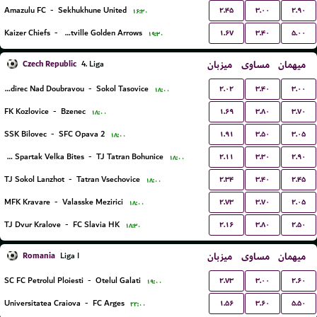
۲.۴۵
۳.۰۰
۲.۹۰
Amazulu FC
-
Sekhukhune United
۱۶:۳۰
۱.۶۷
۳.۴۰
۵.۰۰
Kaizer Chiefs
-
Lamontville Golden Arrows
۱۹:۳۰
Czech Republic
میزبان
مساوی
میهمان
4. Liga
۲.۰۲
۳.۴۰
۳.۰۰
SK Zdirec Nad Doubravou
-
Sokol Tasovice
۱۸:۰۰
۱.۶۹
۳.۸۰
۳.۷۰
FK Kozlovice
-
Bzenec
۱۸:۰۰
۱.۹۱
۳.۵۰
۳.۰۵
SSK Bilovec
-
SFC Opava 2
۱۸:۰۰
۲.۱۱
۳.۳۰
۲.۹۰
FC Spartak Velka Bites
-
TJ Tatran Bohunice
۱۸:۰۰
۲.۳۴
۳.۴۰
۲.۴۵
TJ Sokol Lanzhot
-
Tatran Vsechovice
۱۸:۰۰
۲.۷۳
۳.۷۰
۲.۰۵
MFK Kravare
-
Valasske Mezirici
۱۸:۰۰
۲.۱۶
۳.۸۰
۲.۵۰
TJ Dvur Kralove
-
FC Slavia HK
۱۸:۳۰
Romania
میزبان
مساوی
میهمان
Liga I
۲.۷۳
۳.۰۰
۲.۶۰
SC FC Petrolul Ploiesti
-
Otelul Galati
۱۹:۰۰
۱.۵۶
۳.۶۰
۵.۵۰
Universitatea Craiova
-
FC Arges
۲۲:۰۰