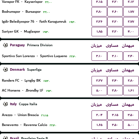
۳.۱۵
۳.۲۰
۲.۱۲
Vanspor FK
-
Kayserispor
۲۲:۰۰
۳.۸۰
۳.۶۰
۱.۷۷
Bodrumspor
-
Bursaspor
۲۲:۰۰
۲.۳۶
۳.۲۰
۲.۷۷
76 Igdir Belediyespor
-
Fatih Karagumruk
۱۹:۳۰
۱.۸۵
۳.۲۰
۴.۰۰
Sariyer GK
-
Muglaspor
۱۹:۳۰
Paraguay
میزبان
مساوی
میهمان
Primera Division
۳.۱۰
۳.۱۰
۲.۴۰
Sportivo San Lorenzo
-
Sportivo Luqueno
۲۲:۳۰
Denmark
میزبان
مساوی
میهمان
Superliga
۲.۲۷
۳.۴۰
۲.۸۰
Randers FC
-
Lyngby BK
۱۷:۳۰
۵.۰۰
۳.۸۰
۱.۶۱
AC Horsens
-
Brondby I.F.
۱۹:۳۰
Italy
میزبان
مساوی
میهمان
Coppa Italia
۲.۰۴
۳.۱۵
۳.۵۰
Arezzo
-
Union Brescia
۲۱:۱۵
۱.۶۵
۳.۵۰
۵.۰۰
Benevento
-
Ravenna Calcio
۲۲:۳۰
Brazil
Brasileiro Serie B