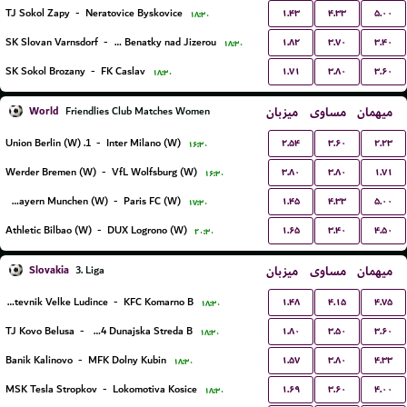
۱.۴۳
۴.۳۳
۵.۰۰
TJ Sokol Zapy
-
Neratovice Byskovice
۱۸:۳۰
۱.۸۲
۳.۷۰
۳.۴۰
SK Slovan Varnsdorf
-
SK Benatky nad Jizerou
۱۸:۳۰
۱.۷۱
۳.۸۰
۳.۶۰
SK Sokol Brozany
-
FK Caslav
۱۸:۳۰
World
میزبان
مساوی
میهمان
Friendlies Club Matches Women
۲.۵۴
۳.۶۰
۲.۲۳
1. Union Berlin (W)
-
Inter Milano (W)
۱۶:۳۰
۳.۸۰
۳.۸۰
۱.۷۱
Werder Bremen (W)
-
VfL Wolfsburg (W)
۱۶:۳۰
۱.۴۵
۴.۳۳
۵.۰۰
FC Bayern Munchen (W)
-
Paris FC (W)
۱۷:۳۰
۱.۶۵
۳.۴۰
۴.۵۰
Athletic Bilbao (W)
-
DUX Logrono (W)
۲۰:۳۰
Slovakia
میزبان
مساوی
میهمان
3. Liga
۱.۴۸
۴.۱۵
۴.۷۵
TJ Druzstevnik Velke Ludince
-
KFC Komarno B
۱۸:۳۰
۱.۸۰
۳.۵۰
۳.۶۰
TJ Kovo Belusa
-
FK Dac 1904 Dunajska Streda B
۱۸:۳۰
۱.۵۷
۳.۸۰
۴.۳۳
Banik Kalinovo
-
MFK Dolny Kubin
۱۸:۳۰
۱.۶۹
۳.۶۰
۴.۰۰
MSK Tesla Stropkov
-
Lokomotiva Kosice
۱۸:۳۰