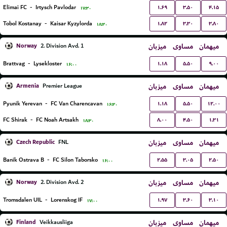
۱.۶۹
۳.۵۰
۴.۱۵
Elimai FC
-
Irtysch Pavlodar
۱۷:۳۰
۱.۸۲
۳.۳۰
۳.۸۰
Tobol Kostanay
-
Kaisar Kyzylorda
۱۸:۳۰
Norway
میزبان
مساوی
میهمان
2. Division Avd. 1
۱.۱۸
۵.۵۰
۹.۰۰
Brattvag
-
Lysekloster
۱۶:۰۰
Armenia
میزبان
مساوی
میهمان
Premier League
۱.۱۸
۵.۵۰
۱۲.۰۰
Pyunik Yerevan
-
FC Van Charencavan
۱۶:۳۰
۸.۰۰
۴.۵۰
۱.۳۱
FC Shirak
-
FC Noah Artsakh
۱۸:۳۰
Czech Republic
میزبان
مساوی
میهمان
FNL
۲.۵۵
۳.۰۵
۲.۵۰
Banik Ostrava B
-
FC Silon Taborsko
۱۶:۰۰
Norway
میزبان
مساوی
میهمان
2. Division Avd. 2
۱.۹۷
۳.۶۰
۳.۱۰
Tromsdalen UIL
-
Lorenskog IF
۱۷:۰۰
Finland
میزبان
مساوی
میهمان
Veikkausliiga