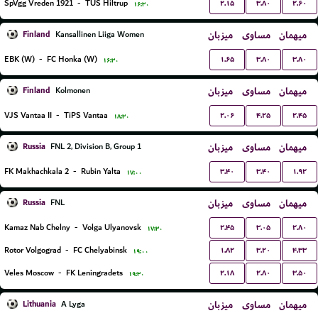
۲.۱۵
۳.۸۰
۲.۶۰
SpVgg Vreden 1921
-
TUS Hiltrup
۱۶:۳۰
Finland
میزبان
مساوی
میهمان
Kansallinen Liiga Women
۱.۶۵
۳.۸۰
۳.۸۰
EBK (W)
-
FC Honka (W)
۱۶:۳۰
Finland
میزبان
مساوی
میهمان
Kolmonen
۲.۰۶
۴.۲۵
۲.۴۵
VJS Vantaa II
-
TiPS Vantaa
۱۸:۳۰
Russia
میزبان
مساوی
میهمان
FNL 2, Division B, Group 1
۳.۴۰
۳.۴۰
۱.۹۲
FK Makhachkala 2
-
Rubin Yalta
۱۷:۰۰
Russia
میزبان
مساوی
میهمان
FNL
۲.۴۵
۳.۰۵
۲.۸۰
Kamaz Nab Chelny
-
Volga Ulyanovsk
۱۷:۳۰
۱.۸۲
۳.۲۰
۴.۳۳
Rotor Volgograd
-
FC Chelyabinsk
۱۹:۰۰
۲.۱۸
۲.۸۰
۳.۵۰
Veles Moscow
-
FK Leningradets
۱۹:۳۰
Lithuania
میزبان
مساوی
میهمان
A Lyga