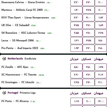
۳.۲۰
۳.۳۰
۲.۰۰
Desenzano Calvina
-
Giana Erminio
۱۹:۰۰
۱.۴۰
۴.۲۵
۶.۰۰
Mantova
-
Athletic Carpi FC 1909
۲۲:۰۰
۳.۲۰
۴.۰۰
۱.۸۲
KVV Thes Sport
-
Lierse Kempenzonen
۱۹:۳۰
۴.۷۵
۳.۷۰
۱.۵۹
UE Olot
-
CE Sabadell
۲۲:۳۰
۲.۵۵
۳.۸۰
۲.۲۵
SK Roeselare
-
KSC Lokeren-Temse
۱۶:۳۰
۱.۳۱
۴.۷۵
۷.۵۰
Lecce
-
SS Monopoli 1966
۱۹:۰۰
۱.۹۳
۳.۲۰
۳.۵۰
Pro Patria
-
Asd Imperia 1923
۱۹:۳۰
Netherlands
میزبان
مساوی
میهمان
Eredivisie
۵.۵۰
۴.۵۰
۱.۴۵
FC Zwolle
-
AFC Ajax
۱۶:۰۰
۲.۹۰
۳.۷۰
۲.۱۶
SC Heerenveen
-
FC Twente
۱۸:۱۵
۲.۲۵
۳.۴۰
۳.۱۰
FC Groningen
-
FC Utrecht
۱۶:۰۰
Portugal
میزبان
مساوی
میهمان
Primeira Liga
۱.۱۸
۶.۰۰
۱۲.۰۰
FC Porto
-
FC Alverca
۲۰:۳۰