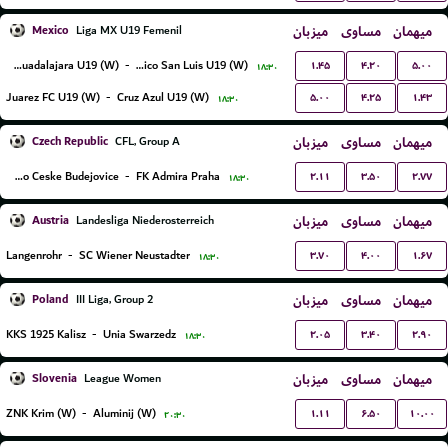
Mexico
میزبان
مساوی
میهمان
Liga MX U19 Femenil
۱.۴۵
۴.۲۰
۵.۰۰
Atlas Guadalajara U19 (W)
-
Atletico San Luis U19 (W)
۱۸:۳۰
۵.۰۰
۴.۲۵
۱.۴۳
Juarez FC U19 (W)
-
Cruz Azul U19 (W)
۱۸:۳۰
Czech Republic
میزبان
مساوی
میهمان
CFL, Group A
۲.۱۱
۳.۵۰
۲.۷۷
Dynamo Ceske Budejovice
-
FK Admira Praha
۱۸:۳۰
Austria
میزبان
مساوی
میهمان
Landesliga Niederosterreich
۳.۷۰
۴.۰۰
۱.۶۷
Langenrohr
-
SC Wiener Neustadter
۱۸:۳۰
Poland
میزبان
مساوی
میهمان
III Liga, Group 2
۲.۰۵
۳.۴۰
۲.۹۰
KKS 1925 Kalisz
-
Unia Swarzedz
۱۸:۳۰
Slovenia
میزبان
مساوی
میهمان
League Women
۱.۱۱
۶.۵۰
۱۰.۰۰
ZNK Krim (W)
-
Aluminij (W)
۲۰:۳۰