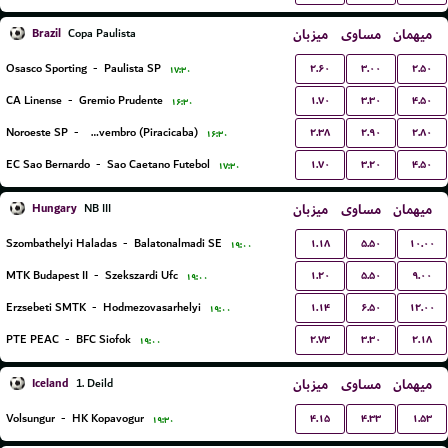
Brazil
میزبان
مساوی
میهمان
Copa Paulista
۲.۶۰
۳.۰۰
۲.۵۰
Osasco Sporting
-
Paulista SP
۱۷:۳۰
۱.۷۰
۳.۳۰
۴.۵۰
CA Linense
-
Gremio Prudente
۱۶:۳۰
۲.۳۸
۲.۹۰
۲.۸۰
Noroeste SP
-
EC XV de Novembro (Piracicaba)
۱۶:۳۰
۱.۷۰
۳.۲۰
۴.۵۰
EC Sao Bernardo
-
Sao Caetano Futebol
۱۷:۳۰
Hungary
میزبان
مساوی
میهمان
NB III
۱.۱۸
۵.۵۰
۱۰.۰۰
Szombathelyi Haladas
-
Balatonalmadi SE
۱۹:۰۰
۱.۲۰
۵.۵۰
۹.۰۰
MTK Budapest II
-
Szekszardi Ufc
۱۹:۰۰
۱.۱۴
۶.۵۰
۱۲.۰۰
Erzsebeti SMTK
-
Hodmezovasarhelyi
۱۹:۰۰
۲.۷۳
۳.۳۰
۲.۱۸
PTE PEAC
-
BFC Siofok
۱۹:۰۰
Iceland
میزبان
مساوی
میهمان
1. Deild
۴.۱۵
۴.۳۳
۱.۵۳
Volsungur
-
HK Kopavogur
۱۹:۳۰