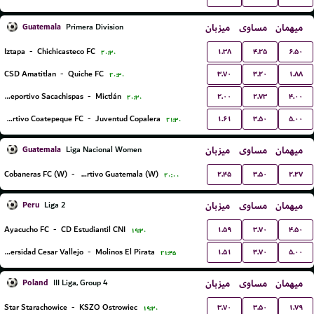
Guatemala
میزبان
مساوی
میهمان
Primera Division
۱.۳۸
۴.۲۵
۶.۵۰
Iztapa
-
Chichicasteco FC
۲۰:۳۰
۳.۷۰
۳.۲۰
۱.۸۸
CSD Amatitlan
-
Quiche FC
۲۰:۳۰
۲.۰۰
۲.۷۳
۴.۰۰
CS Deportivo Sacachispas
-
Mictlán
۲۰:۳۰
۱.۶۱
۳.۵۰
۵.۰۰
Deportivo Coatepeque FC
-
Juventud Copalera
۲۱:۳۰
Guatemala
میزبان
مساوی
میهمان
Liga Nacional Women
۲.۴۵
۳.۵۰
۲.۲۷
Cobaneras FC (W)
-
Deportivo Guatemala (W)
۲۰:۰۰
Peru
میزبان
مساوی
میهمان
Liga 2
۱.۵۹
۳.۷۰
۴.۵۰
Ayacucho FC
-
CD Estudiantil CNI
۱۹:۳۰
۱.۵۱
۳.۷۰
۵.۰۰
Universidad Cesar Vallejo
-
Molinos El Pirata
۲۱:۴۵
Poland
میزبان
مساوی
میهمان
III Liga, Group 4
۳.۷۰
۳.۵۰
۱.۷۹
Star Starachowice
-
KSZO Ostrowiec
۱۹:۳۰