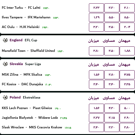
۲.۲۳
۳.۲۰
۳.۱۰
FC Inter Turku
-
FC Lahti
۱۷:۳۰
۱.۲۹
۵.۵۰
۸.۵۰
Ilves Tampere
-
IFK Mariehamn
۱۸:۳۰
۳.۲۰
۳.۵۰
۲.۰۴
AC Oulu
-
HJK Helsinki
۱۹:۳۰
England
میزبان
مساوی
میهمان
EFL Cup
۳.۸۰
۳.۵۰
۱.۸۸
Mansfield Town
-
Sheffield United
۱۸:۳۰
Slovakia
میزبان
مساوی
میهمان
Super Liga
۱.۵۶
۳.۸۰
۴.۷۵
MSK Zilina
-
MFK Skalica
۱۸:۳۰
۲.۴۰
۳.۴۰
۲.۳۵
FC Kosice
-
DAC Dunajska
۲۰:۳۰
Poland
میزبان
مساوی
میهمان
Ekstraklasa
۱.۵۶
۴.۲۰
۵.۰۰
KKS Lech Poznan
-
Piast Gliwice
۱۹:۰۰
۲.۲۷
۳.۱۵
۲.۹۰
Jagiellonia Białystok
-
Widzew Lodz
۲۱:۴۵
۲.۴۰
۳.۲۰
۲.۸۰
Slask Wroclaw
-
MKS Cracovia Krakow
۱۶:۱۵