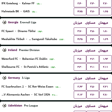
۲.۴۰
۳.۴۰
۲.۷۰
IFK Goteborg
-
Kalmar FF
۱۸:۰۰
۴.۷۵
۳.۸۰
۱.۶۵
Halmstads BK
-
GAIS
۱۸:۰۰
Georgia
میزبان
مساوی
میهمان
Erovnuli Liga
۳.۷۰
۳.۵۰
۱.۸۰
FC Spaeri
-
Dinamo Tbilisi
۱۹:۳۰
۴.۲۵
۳.۴۰
۱.۶۹
Meshakhte Tkibuli
-
FC Samgurali Tskaltubo
۱۶:۳۰
Ireland
میزبان
مساوی
میهمان
Premier Division
۳.۵۰
۳.۶۰
۱.۹۲
Waterford FC
-
Bohemian FC Dublin
۱۷:۳۰
۳.۳۰
۳.۱۰
۲.۱۱
Shelbourne FC
-
St Patrick's Athletic
۱۹:۳۰
Germany
میزبان
مساوی
میهمان
3. Liga
۲.۶۳
۳.۵۰
۲.۳۱
1. FC Saarbrucken
-
SC Rot-Weiss Essen
۱۸:۰۰
۲.۱۲
۳.۷۰
۲.۸۰
TSV Alemannia Aachen
-
SC Verl 1924
۲۱:۰۰
Uzbekistan
میزبان
مساوی
میهمان
Pro League