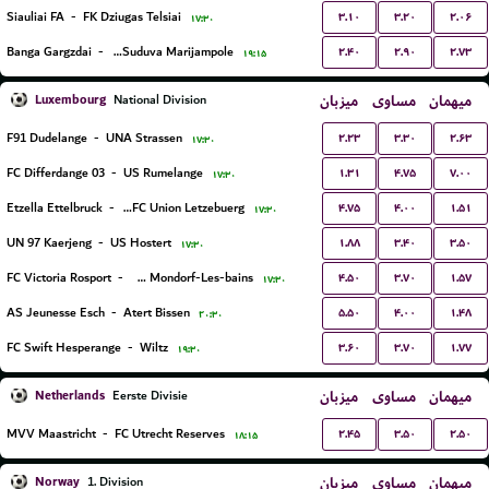
۳.۱۰
۳.۲۰
۲.۰۶
Siauliai FA
-
FK Dziugas Telsiai
۱۷:۳۰
۲.۴۰
۲.۹۰
۲.۷۳
Banga Gargzdai
-
FK Suduva Marijampole
۱۹:۱۵
Luxembourg
میزبان
مساوی
میهمان
National Division
۲.۲۳
۳.۳۰
۲.۶۳
F91 Dudelange
-
UNA Strassen
۱۷:۳۰
۱.۳۱
۴.۷۵
۷.۰۰
FC Differdange 03
-
US Rumelange
۱۷:۳۰
۴.۷۵
۴.۰۰
۱.۵۱
Etzella Ettelbruck
-
Racing FC Union Letzebuerg
۱۷:۳۰
۱.۸۸
۳.۴۰
۳.۵۰
UN 97 Kaerjeng
-
US Hostert
۱۷:۳۰
۴.۵۰
۳.۷۰
۱.۵۷
FC Victoria Rosport
-
US Mondorf-Les-bains
۱۷:۳۰
۵.۵۰
۴.۰۰
۱.۴۸
AS Jeunesse Esch
-
Atert Bissen
۲۰:۳۰
۳.۶۰
۳.۷۰
۱.۷۷
FC Swift Hesperange
-
Wiltz
۱۹:۳۰
Netherlands
میزبان
مساوی
میهمان
Eerste Divisie
۲.۴۵
۳.۵۰
۲.۵۰
MVV Maastricht
-
FC Utrecht Reserves
۱۸:۱۵
Norway
میزبان
مساوی
میهمان
1. Division