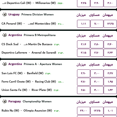
۲.۲۵
۲.۹۰
۳.۱۰
Asociacion Deportivo Cali (W)
-
Millonarios (W)
۲۳:۳۰
Uruguay
میزبان
مساوی
میهمان
Primera Division Women
۱.۱۱
۷.۰۰
۱۳.۲۵
CA Penarol (W)
-
Liverpool Montevideo (W)
۲۱:۰۰
Argentina
میزبان
مساوی
میهمان
Primera B Metropolitana
۲.۱۶
۲.۸۰
۳.۴۰
CS Dock Sud
-
San Martin De Burzaco
۲۱:۳۰
۳.۱۵
۲.۷۰
۲.۳۳
Deportivo Laferrere
-
Arsenal de Sarandi
۲۱:۳۰
Argentina
میزبان
مساوی
میهمان
Primera A - Apertura Women
۲.۹۰
۳.۰۰
۲.۲۷
San Luis FC (W)
-
Banfield (W)
۲۱:۳۰
۳.۸۰
۳.۰۰
۱.۹۵
Ferro Carril Oeste (W)
-
Racing Club (W)
۱۶:۰۰
۶.۵۰
۴.۰۰
۱.۴۲
Union Santa Fe (W)
-
River Plate (W)
۲۱:۳۰
Paraguay
میزبان
مساوی
میهمان
Championship Women
۳۶.۰۰
۱۳.۲۵
۱.۰۱
Rubio Nu (W)
-
Olimpia Asuncion (W)
۲۱:۳۰