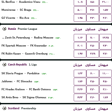
۱.۰۸
۸.۵۰
۲۱.۰۰
SL Benfica
-
Academico Viseu
۲۳:۰۰
۵.۰۰
۳.۷۰
۱.۵۷
Moreirense
-
SC Braga
۲۳:۰۰
۱.۹۵
۳.۳۰
۳.۶۰
Gil Vicente
-
Rio Ave
۲۳:۰۰
Russia
میزبان
مساوی
میهمان
Premier League
۱.۱۶
۷.۰۰
۱۳.۲۵
FK Zenit St. Petersburg
-
Rodina Moscow
۱۷:۳۰
۲.۰۱
۳.۵۰
۳.۴۰
FK Spartak Moscow
-
FK Krasnodar
۲۰:۳۰
۱.۹۷
۳.۲۸
۳.۷۰
FK Rubin Kazan
-
Gazovik Orenburg
۲۱:۰۰
Czech Republic
میزبان
مساوی
میهمان
1. Liga
۱.۲۲
۶.۰۰
۱۱.۰۰
SK Slavia Prague
-
Pardubice
۱۶:۳۰
۱.۷۶
۳.۵۰
۴.۵۰
Jablonec
-
FC Slovacko
۱۸:۳۰
۲.۲۶
۳.۲۰
۳.۱۰
FC Hradec Kralove
-
FC Banik Ostrava
۱۸:۳۰
۴.۳۳
۳.۶۰
۱.۷۶
SK Artis Brno
-
SK Sigma Olomouc
۲۱:۳۰
Scotland
میزبان
مساوی
میهمان
Premiership