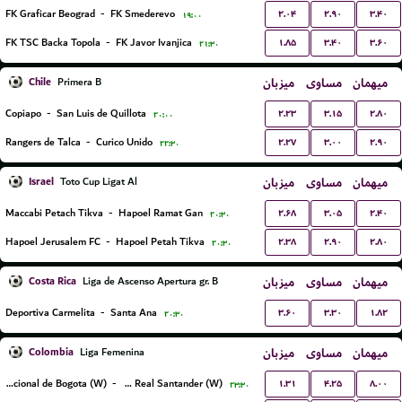
۲.۰۴
۲.۹۰
۳.۴۰
FK Graficar Beograd
-
FK Smederevo
۱۹:۰۰
۱.۸۵
۳.۴۰
۳.۶۰
FK TSC Backa Topola
-
FK Javor Ivanjica
۲۱:۳۰
Chile
میزبان
مساوی
میهمان
Primera B
۲.۲۳
۳.۱۵
۲.۸۰
Copiapo
-
San Luis de Quillota
۲۰:۰۰
۲.۲۷
۳.۰۰
۲.۹۰
Rangers de Talca
-
Curico Unido
۲۲:۳۰
Israel
میزبان
مساوی
میهمان
Toto Cup Ligat Al
۲.۶۸
۳.۰۵
۲.۴۰
Maccabi Petach Tikva
-
Hapoel Ramat Gan
۲۰:۳۰
۲.۳۸
۲.۹۰
۲.۸۰
Hapoel Jerusalem FC
-
Hapoel Petah Tikva
۲۰:۳۰
Costa Rica
میزبان
مساوی
میهمان
Liga de Ascenso Apertura gr. B
۳.۶۰
۳.۳۰
۱.۸۲
Deportiva Carmelita
-
Santa Ana
۲۰:۳۰
Colombia
میزبان
مساوی
میهمان
Liga Femenina
۱.۳۱
۴.۲۵
۸.۰۰
Internacional de Bogota (W)
-
CD Real Santander (W)
۲۳:۳۰