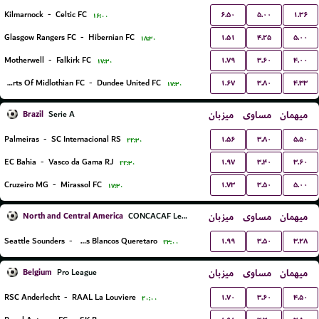
۶.۵۰
۵.۰۰
۱.۳۶
Kilmarnock
-
Celtic FC
۱۶:۰۰
۱.۵۱
۴.۲۵
۵.۰۰
Glasgow Rangers FC
-
Hibernian FC
۱۸:۳۰
۱.۷۹
۳.۶۰
۴.۰۰
Motherwell
-
Falkirk FC
۱۷:۳۰
۱.۶۷
۳.۸۰
۴.۳۳
Hearts Of Midlothian FC
-
Dundee United FC
۱۷:۳۰
Brazil
میزبان
مساوی
میهمان
Serie A
۱.۵۶
۳.۸۰
۵.۵۰
Palmeiras
-
SC Internacional RS
۲۲:۳۰
۱.۹۷
۳.۴۰
۳.۶۰
EC Bahia
-
Vasco da Gama RJ
۲۲:۳۰
۱.۷۳
۳.۵۰
۵.۰۰
Cruzeiro MG
-
Mirassol FC
۱۷:۳۰
North and Central America
میزبان
مساوی
میهمان
CONCACAF Leagues Cup
۱.۹۹
۳.۵۰
۳.۲۸
Seattle Sounders
-
Gallos Blancos Queretaro
۲۳:۰۰
Belgium
میزبان
مساوی
میهمان
Pro League
۱.۷۰
۳.۶۰
۴.۵۰
RSC Anderlecht
-
RAAL La Louviere
۲۰:۰۰