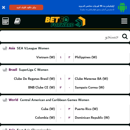
اپلیکیشن بت 90 فوروارد مختص اندروید
برای دانلود کلیک کنید
(دسترسی آسان و بدون فیلترشکن به سایت)
Asia
SEA V.League Women
۱
۲
Vietnam (W)
Philippines (W)
Brazil
SuperLiga C Women
۱
۳
Clube De Regatas Brasil (W)
Clube Matense BA (W)
۳
۰
BNB Clube CE (W)
Sampaio Correa (W)
World
Central American and Caribbean Games Women
۰
۳
Cuba (W)
Puerto Rico (W)
۰
۳
Colombia (W)
Dominican Republic (W)