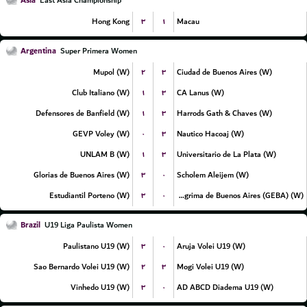
Asia
East Asia Championship
۳
۱
Hong Kong
Macau
Argentina
Super Primera Women
۲
۳
Mupol (W)
Ciudad de Buenos Aires (W)
۱
۳
Club Italiano (W)
CA Lanus (W)
۱
۳
Defensores de Banfield (W)
Harrods Gath & Chaves (W)
۰
۳
GEVP Voley (W)
Nautico Hacoaj (W)
۱
۳
UNLAM B (W)
Universitario de La Plata (W)
۳
۰
Glorias de Buenos Aires (W)
Scholem Aleijem (W)
۳
۰
Estudiantil Porteno (W)
Gimnasia y Esgrima de Buenos Aires (GEBA) (W)
Brazil
U19 Liga Paulista Women
۳
۰
Paulistano U19 (W)
Aruja Volei U19 (W)
۲
۳
Sao Bernardo Volei U19 (W)
Mogi Volei U19 (W)
۳
۰
Vinhedo U19 (W)
AD ABCD Diadema U19 (W)