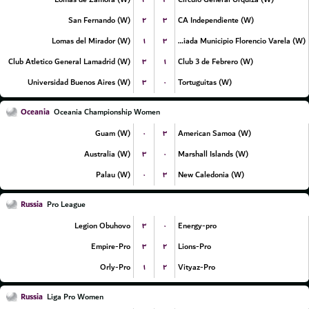
۲
۳
San Fernando (W)
CA Independiente (W)
۱
۳
Lomas del Mirador (W)
La Patriada Municipio Florencio Varela (W)
۳
۱
Club Atletico General Lamadrid (W)
Club 3 de Febrero (W)
۳
۰
Universidad Buenos Aires (W)
Tortuguitas (W)
Oceania
Oceania Championship Women
۰
۳
Guam (W)
American Samoa (W)
۳
۰
Australia (W)
Marshall Islands (W)
۰
۳
Palau (W)
New Caledonia (W)
Russia
Pro League
۳
۰
Legion Obuhovo
Energy-pro
۳
۲
Empire-Pro
Lions-Pro
۱
۲
Orly-Pro
Vityaz-Pro
Russia
Liga Pro Women