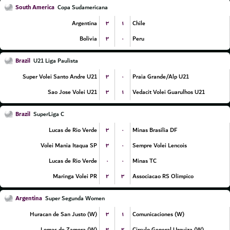
South America
Copa Sudamericana
۳
۱
Argentina
Chile
۳
۰
Bolivia
Peru
Brazil
U21 Liga Paulista
۳
۰
Super Volei Santo Andre U21
Praia Grande/Alp U21
۳
۱
Sao Jose Volei U21
Vedacit Volei Guarulhos U21
Brazil
SuperLiga C
۳
۰
Lucas de Rio Verde
Minas Brasilia DF
۳
۰
Volei Mania Itaqua SP
Sempre Volei Lencois
۰
۰
Lucas de Rio Verde
Minas TC
۲
۳
Maringa Volei PR
Associacao RS Olimpico
Argentina
Super Segunda Women
۳
۱
Huracan de San Justo (W)
Comunicaciones (W)
۳
۲
Lomas de Zamora (W)
Circulo General Urquiza (W)