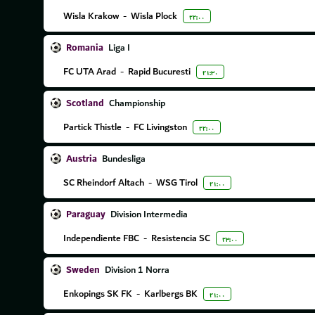
Wisla Krakow
-
Wisla Plock
۲۲:۰۰
Romania
Liga I
FC UTA Arad
-
Rapid Bucuresti
۲۱:۳۰
Scotland
Championship
Partick Thistle
-
FC Livingston
۲۲:۰۰
Austria
Bundesliga
SC Rheindorf Altach
-
WSG Tirol
۲۱:۰۰
Paraguay
Division Intermedia
Independiente FBC
-
Resistencia SC
۲۳:۰۰
Sweden
Division 1 Norra
Enkopings SK FK
-
Karlbergs BK
۲۱:۰۰