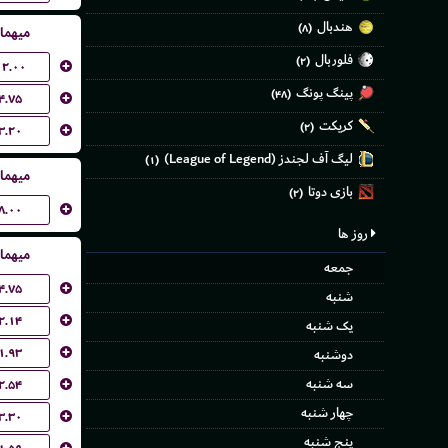
هندبال
(۸)
میهما
فلوربال
(۲)
۱۲.۰۰
پینگ پونگ
(۴۸)
۴.۷۵
کریکت
(۲)
۳.۲۰
لیگ آف لجندز (League of Legend)
(۱)
میهما
بازی دوتا
(۲)
۸.۰۰
روز ها
میهما
جمعه
۴.۷۵
شنبه
۲.۱۴
یک شنبه
۱.۹۳
دوشنبه
سه شنبه
۲.۵۴
چهار شنبه
۳.۳۰
پنج شنبه