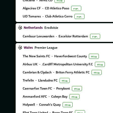
Chiclana
-
Xerez CD
۲۱:۱۵
Algeciras CF
-
CD Atletico Paso
۲۱:۳۰
UD Tomares
-
Club Atletico Cerro
۲۱:۳۰
Netherlands
Eredivisie
Cambuur Leeuwarden
-
Excelsior Rotterdam
۲۱:۳۰
Wales
Premier League
The New Saints FC
-
Haverfordwest County
۲۲:۱۵
Airbus UK
-
Cardiff Metropolitan University F.C.
۲۲:۱۵
Cambrian & Clydach
-
Briton Ferry Athletic FC
۲۲:۱۵
Trefelin
-
Llandudno FC
۲۲:۱۵
Caernarfon Town FC
-
Penybont
۲۲:۱۵
Ammanford AFC
-
Colwyn Bay
۲۲:۱۵
Holywell
-
Connah's Quay
۲۲:۱۵
Flint Town United
-
Barry Town FC