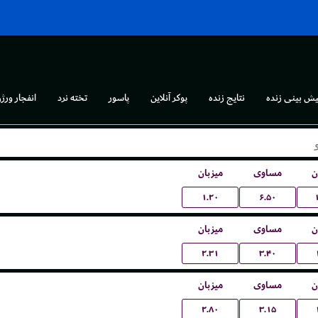
یش بینی زنده
نتایج زنده
پوکر آنلاین
پاسور
تخته نرد
انفجار ورژن
ن
مساوی
میزبان
۱.۲۰
۶.۵۰
ن
مساوی
میزبان
۲.۳۱
۳.۴۰
ن
مساوی
میزبان
۲.۸۰
۳.۱۵