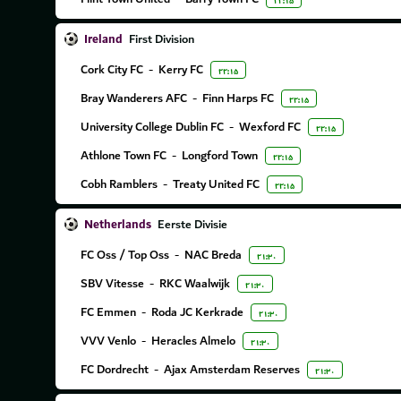
۲۲:۱۵
Ireland
First Division
Cork City FC
-
Kerry FC
۲۲:۱۵
Bray Wanderers AFC
-
Finn Harps FC
۲۲:۱۵
University College Dublin FC
-
Wexford FC
۲۲:۱۵
Athlone Town FC
-
Longford Town
۲۲:۱۵
Cobh Ramblers
-
Treaty United FC
۲۲:۱۵
Netherlands
Eerste Divisie
FC Oss / Top Oss
-
NAC Breda
۲۱:۳۰
SBV Vitesse
-
RKC Waalwijk
۲۱:۳۰
FC Emmen
-
Roda JC Kerkrade
۲۱:۳۰
VVV Venlo
-
Heracles Almelo
۲۱:۳۰
FC Dordrecht
-
Ajax Amsterdam Reserves
۲۱:۳۰