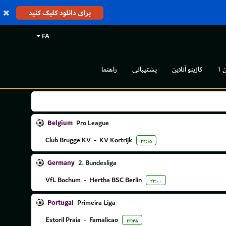
برای دانلود کلیک کنید
FA
 ۱
کازینو آنلاین
پشتیبانی
راهنما
Belgium
Pro League
Club Brugge KV
-
KV Kortrijk
۲۲:۱۵
Germany
2. Bundesliga
VfL Bochum
-
Hertha BSC Berlin
۲۲:۰۰
Portugal
Primeira Liga
Estoril Praia
-
Famalicao
۲۲:۴۵