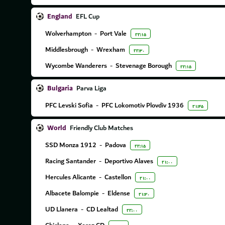
England
EFL Cup
Wolverhampton
-
Port Vale
۲۲:۱۵
Middlesbrough
-
Wrexham
۲۲:۳۰
Wycombe Wanderers
-
Stevenage Borough
۲۲:۱۵
Bulgaria
Parva Liga
PFC Levski Sofia
-
PFC Lokomotiv Plovdiv 1936
۲۱:۴۵
World
Friendly Club Matches
SSD Monza 1912
-
Padova
۲۲:۱۵
Racing Santander
-
Deportivo Alaves
۲۱:۰۰
Hercules Alicante
-
Castellon
۲۱:۰۰
Albacete Balompie
-
Eldense
۲۱:۳۰
UD Llanera
-
CD Lealtad
۲۲:۰۰