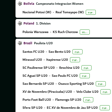
Bolivia
Campeonato Integracion Women
Nacional Potosi (W)
-
Real Tomayapo (W)
۲۱:۳۰
Poland
1. Division
Polonia Warszawa
-
KS Ruch Chorzow
۲۲:۰۰
Brazil
Paulista U20
Santos FC U20
-
Sao Bento U20
۲۱:۳۰
Mirassol U20
-
Itapirense U20
۲۱:۳۰
SC Paulinense SP U20
-
Ibrachina U20
۲۱:۳۰
SC Aguai SP U20
-
Sao Paulo FC U20
۲۱:۳۰
Sao Bernardo SP U20
-
Osasco Sporting SP U20
۲۱:۳۰
XV de Novembro (Piracicaba) U20
-
Velo Clube U20
۲۱:۳۰
Porto Foot Ball U20
-
Flamengo SP U20
۲۱:۳۰
Sfera SP U20
-
EC XV de Novembro de Jau SP U20
۲۱:۳۰