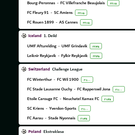
Bourg-Peronnas
-
FC Villefranche Beaujolais
۲۲:۱۵
FC Fleury 91
-
SC Amiens
۲۲:۱۵
FC Rouen 1899
-
AS Cannes
۲۲:۱۵
Iceland
1. Deild
UMF Afturelding
-
UMF Grindavik
۲۲:۴۵
Leiknir Reykjavik
-
Fylkir Reykjavik
۲۲:۴۵
Switzerland
Challenge League
FC Winterthur
-
FC Wil 1900
۲۱:۰۰
FC Stade Lausanne Ouchy
-
FC Rapperswil Jona
۲۱:۰۰
Etoile Carouge FC
-
Neuchatel Xamax FC
۲۱:۴۵
SC Kriens
-
Yverdon-Sports
۲۱:۰۰
FC Aarau
-
Stade Nyonnais
۲۱:۴۵
Poland
Ekstraklasa