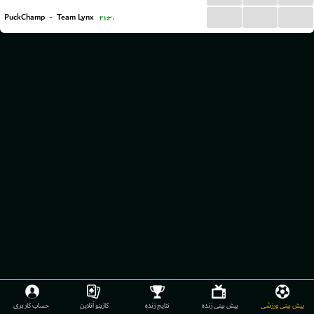
...
...
...
PuckChamp
-
Team Lynx
۲۱:۳۰
پیش بینی ورزشی
پیش بینی زنده
نتایج زنده
کازینو آنلاین
حساب کاربری