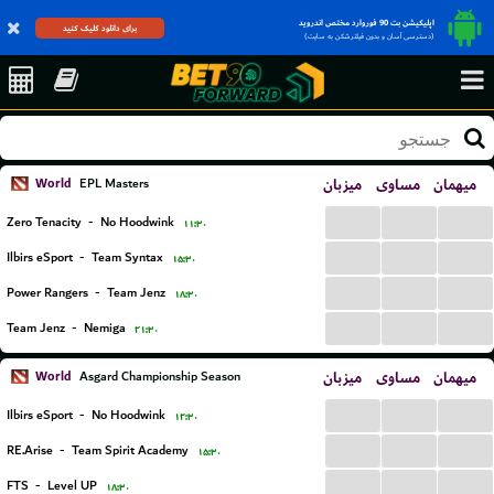
اپلیکیشن بت 90 فوروارد مختص اندروید
برای دانلود کلیک کنید
(دسترسی آسان و بدون فیلترشکن به سایت)
World
میزبان
مساوی
میهمان
EPL Masters
...
...
...
Zero Tenacity
-
No Hoodwink
۱۱:۳۰
...
...
...
Ilbirs eSport
-
Team Syntax
۱۵:۳۰
...
...
...
Power Rangers
-
Team Jenz
۱۸:۳۰
...
...
...
Team Jenz
-
Nemiga
۲۱:۳۰
World
میزبان
مساوی
میهمان
Asgard Championship Season
...
...
...
Ilbirs eSport
-
No Hoodwink
۱۲:۳۰
...
...
...
RE.Arise
-
Team Spirit Academy
۱۵:۳۰
...
...
...
FTS
-
Level UP
۱۸:۳۰