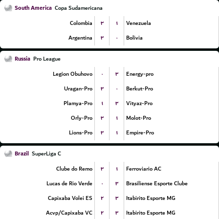
South America
Copa Sudamericana
۳
۱
Colombia
Venezuela
۳
۰
Argentina
Bolivia
Russia
Pro League
۰
۳
Legion Obuhovo
Energy-pro
۳
۰
Uragan-Pro
Berkut-Pro
۱
۳
Plamya-Pro
Vityaz-Pro
۳
۱
Orly-Pro
Molot-Pro
۳
۱
Lions-Pro
Empire-Pro
Brazil
SuperLiga C
۳
۱
Clube do Remo
Ferroviario AC
۰
۳
Lucas de Rio Verde
Brasiliense Esporte Clube
۲
۳
Capixaba Volei ES
Itabirito Esporte MG
۲
۳
Acvp/Capixaba VC
Itabirito Esporte MG