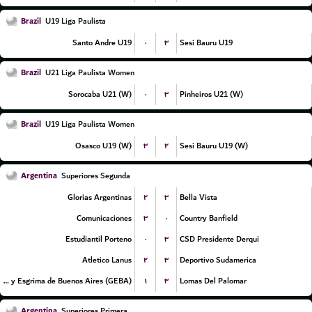
Brazil
U19 Liga Paulista
۰
۳
Santo Andre U19
Sesi Bauru U19
Brazil
U21 Liga Paulista Women
۰
۳
Sorocaba U21 (W)
Pinheiros U21 (W)
Brazil
U19 Liga Paulista Women
۳
۲
Osasco U19 (W)
Sesi Bauru U19 (W)
Argentina
Superiores Segunda
۲
۳
Glorias Argentinas
Bella Vista
۳
۰
Comunicaciones
Country Banfield
۰
۳
Estudiantil Porteno
CSD Presidente Derqui
۲
۳
Atletico Lanus
Deportivo Sudamerica
۱
۳
Gimnasia y Esgrima de Buenos Aires (GEBA)
Lomas Del Palomar
Argentina
Superiores Primera