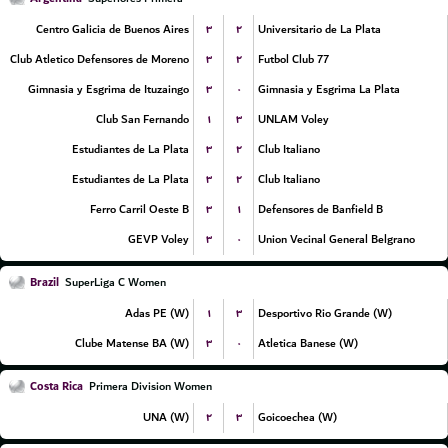
۳
۲
Centro Galicia de Buenos Aires
Universitario de La Plata
۳
۲
Club Atletico Defensores de Moreno
77 Futbol Club
۳
۰
Gimnasia y Esgrima de Ituzaingo
Gimnasia y Esgrima La Plata
۱
۳
Club San Fernando
UNLAM Voley
۳
۲
Estudiantes de La Plata
Club Italiano
۳
۲
Estudiantes de La Plata
Club Italiano
۳
۱
Ferro Carril Oeste B
Defensores de Banfield B
۳
۰
GEVP Voley
Union Vecinal General Belgrano
Brazil
SuperLiga C Women
۱
۳
Adas PE (W)
Desportivo Rio Grande (W)
۳
۰
Clube Matense BA (W)
Atletica Banese (W)
Costa Rica
Primera Division Women
۲
۳
UNA (W)
Goicoechea (W)