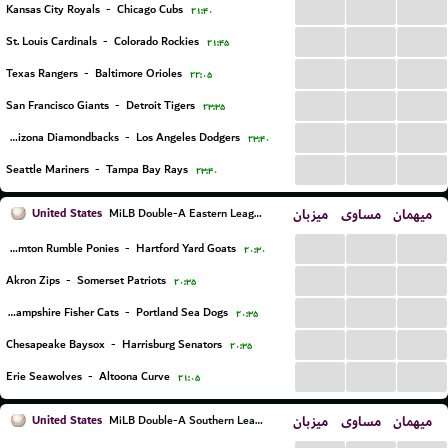
...
...
...
Kansas City Royals
-
Chicago Cubs
۲۱:۴۰
...
...
...
St. Louis Cardinals
-
Colorado Rockies
۲۱:۴۵
...
...
...
Texas Rangers
-
Baltimore Orioles
۲۲:۰۵
...
...
...
San Francisco Giants
-
Detroit Tigers
۲۳:۳۵
...
...
...
Arizona Diamondbacks
-
Los Angeles Dodgers
۲۳:۴۰
...
...
...
Seattle Mariners
-
Tampa Bay Rays
۲۳:۴۰
United States
میزبان
مساوی
میهمان
MiLB Double-A Eastern League
...
...
...
Binghamton Rumble Ponies
-
Hartford Yard Goats
۲۰:۳۰
...
...
...
Akron Zips
-
Somerset Patriots
۲۰:۳۵
...
...
...
New Hampshire Fisher Cats
-
Portland Sea Dogs
۲۰:۳۵
...
...
...
Chesapeake Baysox
-
Harrisburg Senators
۲۰:۳۵
...
...
...
Erie Seawolves
-
Altoona Curve
۲۱:۰۵
United States
میزبان
مساوی
میهمان
MiLB Double-A Southern League