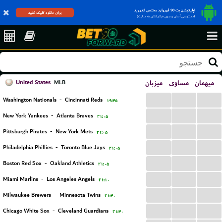
اپلیکیشن بت 90 فوروارد مختص اندروید
برای دانلود کلیک کنید
(دسترسی آسان و بدون فیلترشکن به سایت)
United States
میزبان
مساوی
میهمان
MLB
...
...
...
Washington Nationals
-
Cincinnati Reds
۱۹:۴۵
...
...
...
New York Yankees
-
Atlanta Braves
۲۱:۰۵
...
...
...
Pittsburgh Pirates
-
New York Mets
۲۱:۰۵
...
...
...
Philadelphia Phillies
-
Toronto Blue Jays
۲۱:۰۵
...
...
...
Boston Red Sox
-
Oakland Athletics
۲۱:۰۵
...
...
...
Miami Marlins
-
Los Angeles Angels
۲۱:۱۰
...
...
...
Milwaukee Brewers
-
Minnesota Twins
۲۱:۴۰
...
...
...
Chicago White Sox
-
Cleveland Guardians
۲۱:۴۰