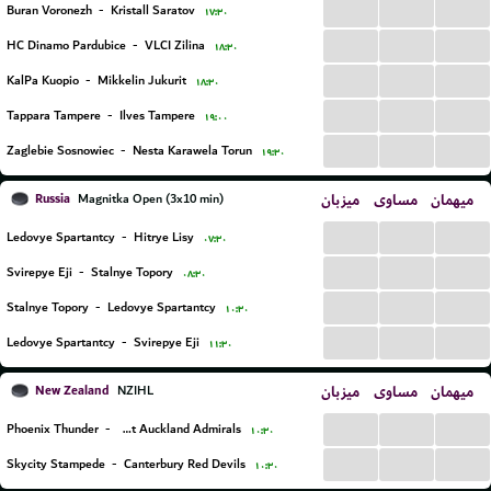
...
...
...
Buran Voronezh
-
Kristall Saratov
۱۷:۳۰
...
...
...
HC Dinamo Pardubice
-
VLCI Zilina
۱۸:۳۰
...
...
...
KalPa Kuopio
-
Mikkelin Jukurit
۱۸:۳۰
...
...
...
Tappara Tampere
-
Ilves Tampere
۱۹:۰۰
...
...
...
Zaglebie Sosnowiec
-
Nesta Karawela Torun
۱۹:۳۰
Russia
میزبان
مساوی
میهمان
Magnitka Open (3x10 min)
...
...
...
Ledovye Spartantcy
-
Hitrye Lisy
۰۷:۳۰
...
...
...
Svirepye Eji
-
Stalnye Topory
۰۸:۳۰
...
...
...
Stalnye Topory
-
Ledovye Spartantcy
۱۰:۳۰
...
...
...
Ledovye Spartantcy
-
Svirepye Eji
۱۱:۳۰
New Zealand
میزبان
مساوی
میهمان
NZIHL
...
...
...
Phoenix Thunder
-
West Auckland Admirals
۱۰:۳۰
...
...
...
Skycity Stampede
-
Canterbury Red Devils
۱۰:۳۰