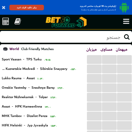
اپلیکیشن بت 90 فوروارد مختص اندروید
برای دانلود کلیک کنید
(دسترسی آسان و بدون فیلترشکن به سایت)
World
میزبان
مساوی
میهمان
Club Friendly Matches
...
...
...
Sport Vaasan
-
TPS Turku
۰۹:۱۵
...
...
...
HC Kuznetskie Medvedi
-
Sibirskie Snaypery
۰۸:۳۰
...
...
...
Lukko Rauma
-
Assat
۱۰:۳۰
...
...
...
Omskie Yastreby
-
Snezhnye Barsy
۱۲:۳۰
...
...
...
Reaktor Nizhnekamsk
-
Tolpar
۱۲:۳۰
...
...
...
Assat
-
HPK Hameenlinna
۱۳:۰۰
...
...
...
MHK Tambov
-
Dizelist Penza
۱۵:۳۰
...
...
...
HIFK Helsinki
-
Jyp Jyvaskyla
۱۵:۳۰