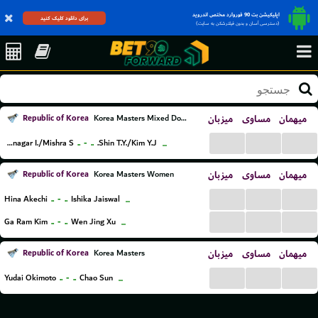
اپلیکیشن بت 90 فوروارد مختص اندروید
برای دانلود کلیک کنید
(دسترسی آسان و بدون فیلترشکن به سایت)
Republic of Korea
میزبان
مساوی
میهمان
Korea Masters Mixed Doubles
...
...
...
..
-
..
Bhatnagar I./Mishra S.
Shin T.Y./Kim Y.J.
...
Republic of Korea
میزبان
مساوی
میهمان
Korea Masters Women
...
...
...
..
-
..
Hina Akechi
Ishika Jaiswal
...
...
...
...
..
-
..
Ga Ram Kim
Wen Jing Xu
...
Republic of Korea
میزبان
مساوی
میهمان
Korea Masters
...
...
...
..
-
..
Yudai Okimoto
Chao Sun
...